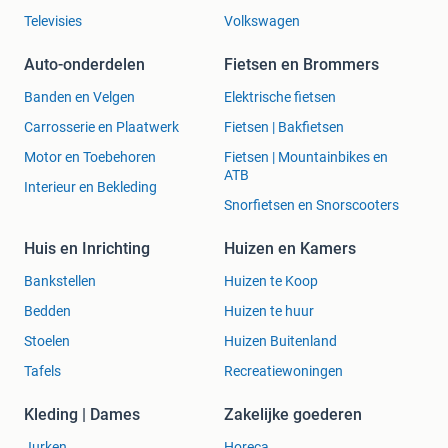
Televisies
Volkswagen
Auto-onderdelen
Fietsen en Brommers
Banden en Velgen
Elektrische fietsen
Carrosserie en Plaatwerk
Fietsen | Bakfietsen
Motor en Toebehoren
Fietsen | Mountainbikes en
ATB
Interieur en Bekleding
Snorfietsen en Snorscooters
Huis en Inrichting
Huizen en Kamers
Bankstellen
Huizen te Koop
Bedden
Huizen te huur
Stoelen
Huizen Buitenland
Tafels
Recreatiewoningen
Kleding | Dames
Zakelijke goederen
Jurken
Horeca