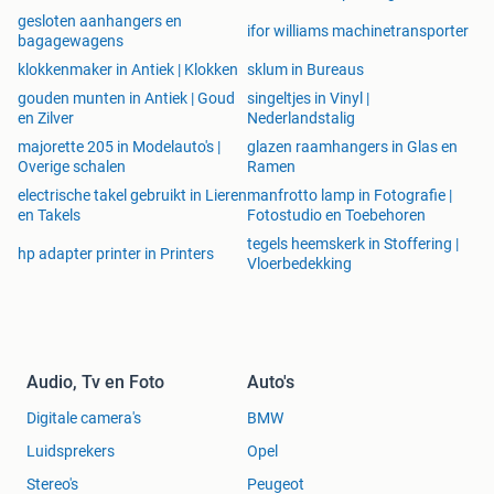
gesloten aanhangers en
ifor williams machinetransporter
bagagewagens
klokkenmaker in Antiek | Klokken
sklum in Bureaus
gouden munten in Antiek | Goud
singeltjes in Vinyl |
en Zilver
Nederlandstalig
majorette 205 in Modelauto's |
glazen raamhangers in Glas en
Overige schalen
Ramen
electrische takel gebruikt in Lieren
manfrotto lamp in Fotografie |
en Takels
Fotostudio en Toebehoren
tegels heemskerk in Stoffering |
hp adapter printer in Printers
Vloerbedekking
Audio, Tv en Foto
Auto's
Digitale camera's
BMW
Luidsprekers
Opel
Stereo's
Peugeot