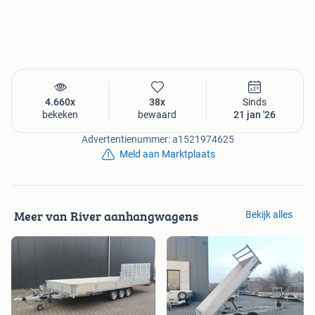
kipper, kieper, plateau aanhanger kiep aanhanger
Bakwagen, Aanhanger, minigraver,
Plateauwagen, Multitransporter, Platformaanhanger,
Machinetransporter, Minikraan, Hoogwerker,
Autoambulance.#machinetransport #minikraan
4.660x
38x
Sinds
#bouwmachines #hoogwerker #graafmachine aanhanger
bekeken
bewaard
21 jan '26
Advertentienummer: a1521974625
Meld aan Marktplaats
Meer van River aanhangwagens
Bekijk alles