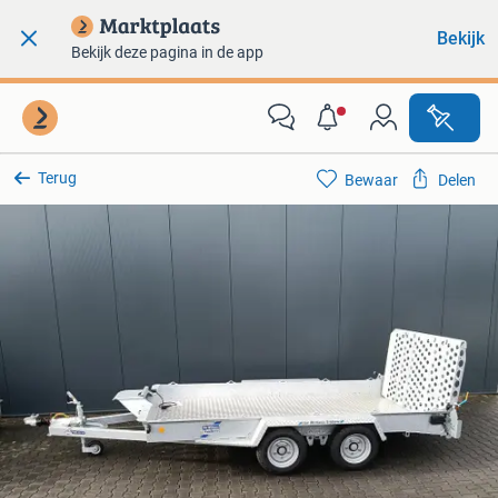
Bekijk
Bekijk deze pagina in de app
Terug
Bewaar
Delen