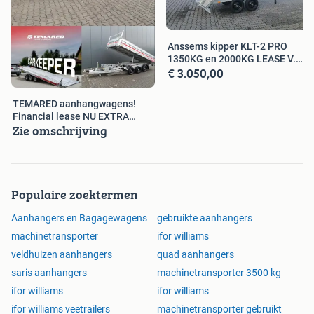
Anssems kipper KLT-2 PRO
1350KG en 2000KG LEASE V.A.
€ 3.050,00
€55 pm
TEMARED aanhangwagens!
Financial lease NU EXTRA
Zie omschrijving
GOEDKOOP
Populaire zoektermen
Aanhangers en Bagagewagens
gebruikte aanhangers
machinetransporter
ifor williams
veldhuizen aanhangers
quad aanhangers
saris aanhangers
machinetransporter 3500 kg
ifor williams
ifor williams
ifor williams veetrailers
machinetransporter gebruikt