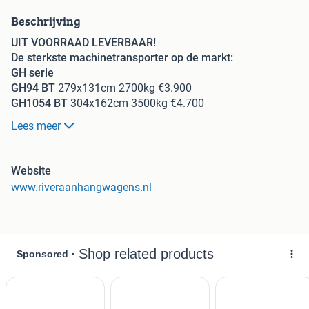
Beschrijving
UIT VOORRAAD LEVERBAAR!
De sterkste machinetransporter op de markt:
GH serie
GH94 BT
279x131cm 2700kg €3.900
GH1054 BT
304x162cm 3500kg €4.700
GH126 BT
366x184cm 3500kg €5.700
Lees meer
GH146 BT 3-asser
419x184cm 3500kg €6.250
Getoonde prijzen zijn excl btw.
LEASE VANAF €85 PER MAAND!
Website
De GH-serie is standaard voorzien van een extra robuuste,
www.riveraanhangwagens.nl
degelijke oprijklep over de volledige breedte.
GH serie
De GH-serie is het nieuwste model van Ifor Williams en dat
is te zien. De constructie is nog beter doordacht doordat
deze aan één stuk aan elkaar gelast en compleet
gegalvaniseerd is.
De GH-serie kenmerkt zich daarnaast aan de afgeschuinde
achterkant dit maakt het laden en lossen van machines