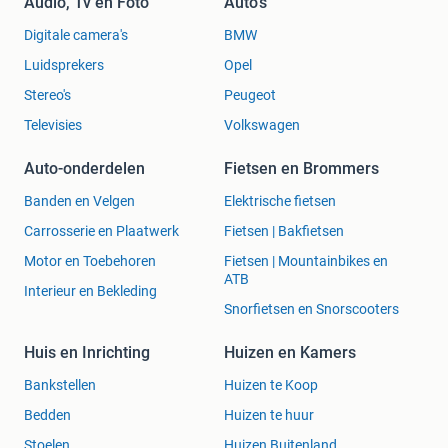
Audio, Tv en Foto
Auto's
Digitale camera's
BMW
Luidsprekers
Opel
Stereo's
Peugeot
Televisies
Volkswagen
Auto-onderdelen
Fietsen en Brommers
Banden en Velgen
Elektrische fietsen
Carrosserie en Plaatwerk
Fietsen | Bakfietsen
Motor en Toebehoren
Fietsen | Mountainbikes en
ATB
Interieur en Bekleding
Snorfietsen en Snorscooters
Huis en Inrichting
Huizen en Kamers
Bankstellen
Huizen te Koop
Bedden
Huizen te huur
Stoelen
Huizen Buitenland