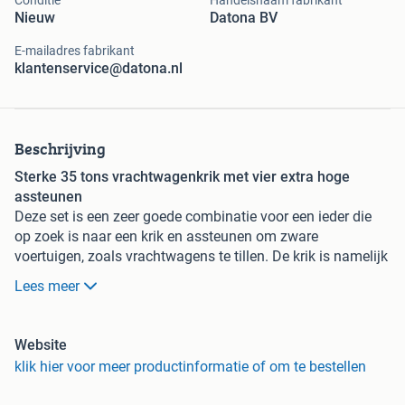
Conditie
Handelsnaam fabrikant
Nieuw
Datona BV
E-mailadres fabrikant
klantenservice@datona.nl
Beschrijving
Sterke 35 tons vrachtwagenkrik met vier extra hoge
assteunen
Deze set is een zeer goede combinatie voor een ieder die
op zoek is naar een krik en assteunen om zware
voertuigen, zoals vrachtwagens te tillen. De krik is namelijk
ook geschikt voor het tillen van vrachtwagen en
Lees meer
landbouwvoertuigen, net als de assteunen bij deze set.
Deze set bestaat uit een vrachtwagenkrik - 35 ton en vier
hoge assteunen - 6 ton.
Website
Robuuste krik met een capaciteit van 35 ton
klik hier voor meer productinformatie of om te bestellen
Deze vrachtwagenkrik heeft een zeer hoge capaciteit,
namelijk 35 ton. De krik is zowel hydraulisch als