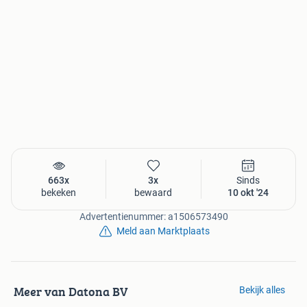
Bekijk ons ruime aanbod Werkplaatsgereedschap. Datona
heeft alles voor je werkplaats en garage.
Bij Datona vindt u echt alles voor uw werkplaats en garage!
De hoogste kwaliteit voor een lage prijs.
Uw voordelen:
» Gratis verzending in heel Nederland en België
» 65.000 producten op voorraad
» 180 dagen gratis retour sturen
» Voor 20 uur besteld, volgende werkdag in huis!
663x
3x
Sinds
bekeken
bewaard
10 okt '24
Vragen? Bel de specialisten van Datona 0516 423338 of
Advertentienummer: a1506573490
mail klantenservice@datona.nl.
Meld aan Marktplaats
Bezoek ook onze showroom:
Turfsteker 49 in Haulerwijk
Meer van Datona BV
Bekijk alles