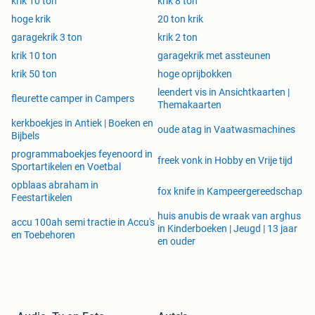
krik 10 ton
krik 8 ton
hoge krik
20 ton krik
garagekrik 3 ton
krik 2 ton
krik 10 ton
garagekrik met assteunen
krik 50 ton
hoge oprijbokken
leendert vis in Ansichtkaarten |
fleurette camper in Campers
Themakaarten
kerkboekjes in Antiek | Boeken en
oude atag in Vaatwasmachines
Bijbels
programmaboekjes feyenoord in
freek vonk in Hobby en Vrije tijd
Sportartikelen en Voetbal
opblaas abraham in
fox knife in Kampeergereedschap
Feestartikelen
huis anubis de wraak van arghus
accu 100ah semi tractie in Accu's
in Kinderboeken | Jeugd | 13 jaar
en Toebehoren
en ouder