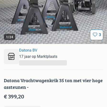
3
1
/
24
Datona BV
17 jaar op Marktplaats
...
Datona Vrachtwagenkrik 35 ton met vier hoge
assteunen -
€ 399,20