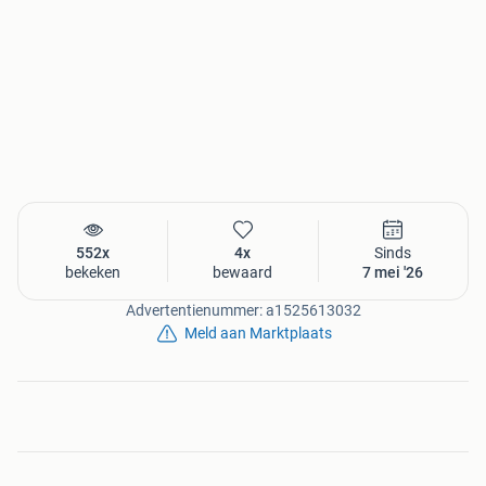
8096CN Oldebroek
Telefoonnummer: 0616261485
E-mailadres: richard@schuurhuis.nl
Website: http://www.schuurhuis.nl
552x
4x
Sinds
bekeken
bewaard
7 mei '26
Advertentienummer: a1525613032
Meld aan Marktplaats