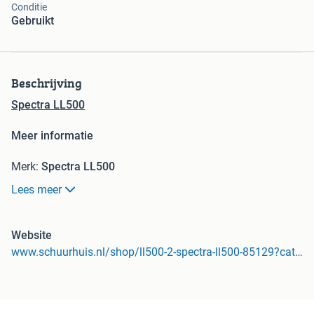
Conditie
Gebruikt
Beschrijving
Spectra LL500
Meer informatie
Merk:
Spectra LL500
Model:
LL500
Lees meer
Type:
Elektra
Algemene staat:
goed
Technische staat:
goed
Website
Optische staat:
goed
www.schuurhuis.nl/shop/ll500-2-spectra-ll500-85129?category=655#attribute_values=4314
BTW:
De getoonde prijs is exclusief BTW
BTW/marge:
BTW verrekenbaar voor ondernemers
Spectra LL500 gebruikt met ontvanger Bestel eventueel