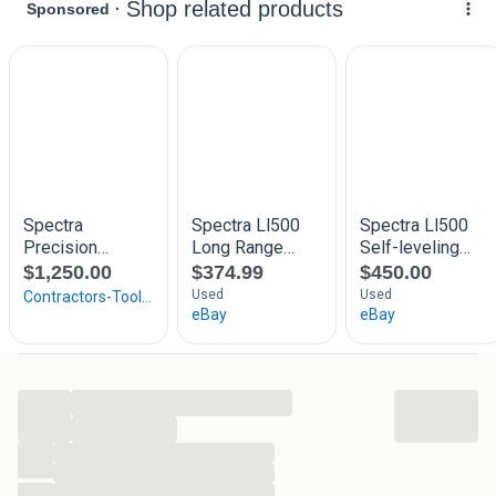
een nieuw statief en baak mee
Deze laser is nagezien en gekalibreerd
Wij zijn SCHUURHUIS BV, dé specialist in hoogwaardige
meetapparatuur, gereedschap en machines voor de GWW-
en hovenierssector. Wij begrijpen als geen ander hoe
belangrijk het is om te kunnen vertrouwen op de kwaliteit
van je apparatuur en gereedschap. Daarom bieden wij niet
alleen topkwaliteit producten aan, maar staan wij ook
bekend om onze uitstekende service en dienstverlening.
www.schuurhuis.nlZuiderzeestraatweg 384,
Oldebroek0525 – 656547
...
zoekwoorden:wacker neuson revo ammann 1850 dps dpu
...
trilmat triller trilmachine knikmops sherpa giant weber euro
...
shatal kubota bandenzaag doorslijper bouwlaser laser
...
...