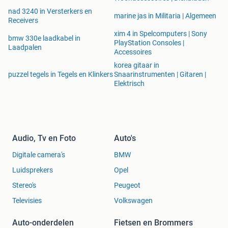
nad 3240 in Versterkers en
marine jas in Militaria | Algemeen
Receivers
xim 4 in Spelcomputers | Sony
bmw 330e laadkabel in
PlayStation Consoles |
Laadpalen
Accessoires
korea gitaar in
puzzel tegels in Tegels en Klinkers
Snaarinstrumenten | Gitaren |
Elektrisch
Audio, Tv en Foto
Auto's
Digitale camera's
BMW
Luidsprekers
Opel
Stereo's
Peugeot
Televisies
Volkswagen
Auto-onderdelen
Fietsen en Brommers