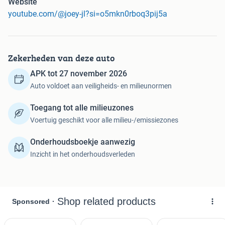
Website
gezien hebben, deze is zoveel mooier als op de foto)
youtube.com/@joey-jl?si=o5mkn0rboq3pij5a
Ik heb deze Boxster gekocht met een kapotte motor, toen ik
de motor eruit had gehaald bleek er een cilinder gescheurd
te zijn waarna ik een andere schade Boxster erbij heb
Zekerheden van deze auto
gekocht met een goede motor en de motor heb
APK tot 27 november 2026
omgebouwd naar deze mooie zilveren Boxster. Beide
Boxsters waren goed onderhouden en boekjes van beide
Auto voldoet aan veiligheids- en milieunormen
Boxsters zijn er dan ook bij. Uiteraard heb ik zelf alle
vloeistoffen ook vervangen tijdens het in bouwen van de
Toegang tot alle milieuzones
andere motor.
Voertuig geschikt voor alle milieu-/emissiezones
Dit alles is gedocumenteerd op mijn YouTube kanaal:
Onderhoudsboekje aanwezig
https:youtube.com/@joey-jl?si=O5Mkn0rbOq3Pij5A
Inzicht in het onderhoudsverleden
De “donor” motor had 109503 km gelopen toen het
ongeluk gebeurde, waardoor deze dus aanzienlijk minder
km heeft als wat op de teller staat.
Daarnaast heb ik de achterbumper van de “donor” Boxster