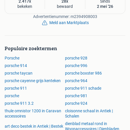
2.417x
28x
Sinds
bekeken
bewaard
2 mei '26
Advertentienummer: m2394908003
Meld aan Marktplaats
Populaire zoektermen
Porsche
porsche 928
porsche 914
porsche 996
porsche taycan
porsche boxster 986
porsche cayenne grijs kenteken
porsche 964
porsche 911
porsche 911 schade
porsche
porsche 981
porsche 911 3.2
porsche 924
thule omnistor 1200 in Caravan
cloisonne schaal in Antiek |
accessoires
Schalen
dienblad metaal rond in
art deco bestek in Antiek | Bestek
Woonaccessoires | Dienbladen