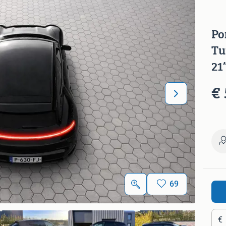
Po
Tu
21
€ 
69
€