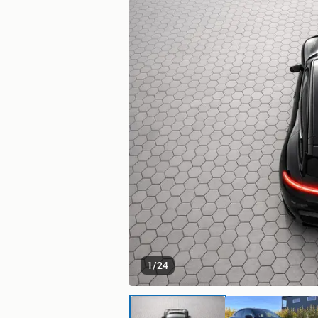
1
/
24