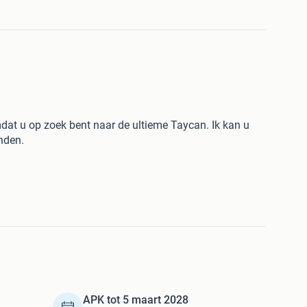
mdat u op zoek bent naar de ultieme Taycan. Ik kan u
nden.
 de GTS Sport Turismo, de meest begeerde uitvoering in
rsche levert de Taycan in drie varianten, de sedan, de
 Waar de Cross Turismo hoger op de wielen staat en
urismo de echte rijdersauto. Strak, laag, dynamisch en
teit en dagelijks gebruik. En dan is dit ook nog eens de
ordt gezien als de sweet spot van de hele Taycan lijn.
g specialer gemaakt door te kiezen voor het Clubleder
e natuurlijke leersoort die normaal alleen in de hogere
APK tot 5 maart 2028
toelen zijn uitgevoerd in de 18 voudig verstelbare