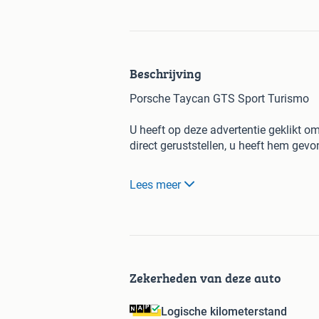
Beschrijving
Porsche Taycan GTS Sport Turismo
U heeft op deze advertentie geklikt o
direct geruststellen, u heeft hem gevo
Dit is niet zomaar een Taycan. Dit is
Lees meer
de meest begeerde carrosserievorm. Po
Cross Turismo en deze Sport Turismo.
off road accenten heeft, is de Sport T
met de perfecte balans tussen sportivi
GTS, de uitvoering die door kenners w
Zekerheden van deze auto
De eerste eigenaar heeft deze auto no
Olea interieur. Dit is een hoogwaardig
Logische kilometerstand
Taycan modellen wordt toegepast. De s