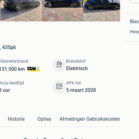
Bie
Hoo
, 435pk
Kilometerstand
Brandstof
Elektrisch
131.500 km
Accu-laadtijd
APK tot
9 uur
5 maart 2028
Historie
Opties
Afmetingen
Gebruikskosten