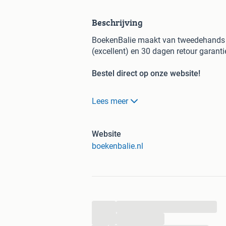
Beschrijving
BoekenBalie maakt van tweedehands j
(excellent) en 30 dagen retour garant
Bestel direct op onze website!
Titel:
90 minuten oorlog
Lees meer
Auteur:
Koen Janssen
ISBN:
9789044647785
Conditie:
Beetje gebruikt
Website
boekenbalie.nl
Bijna honderd jaar geleden organiseer
gaandeweg uitgroeide tot een van de 
het voetbal kwam, ging de politiek me
Mussolini het WK voor propaganda, net 
2006 ontstond er juist iets moois: tij
...
Ivoorkust een impuls aan het vredesp
Het omstreden WK in Qatar laat opnie
...