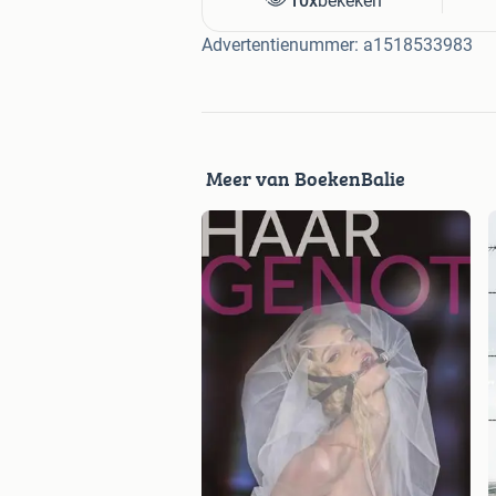
10x
bekeken
Advertentienummer: a1518533983
Meer van BoekenBalie