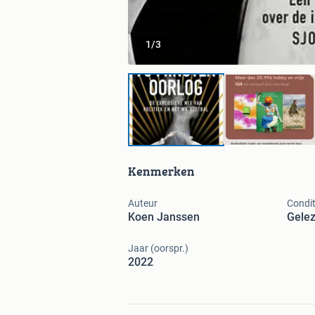
1
/
3
Kenmerken
Auteur
Condit
Koen Janssen
Gele
Jaar (oorspr.)
2022