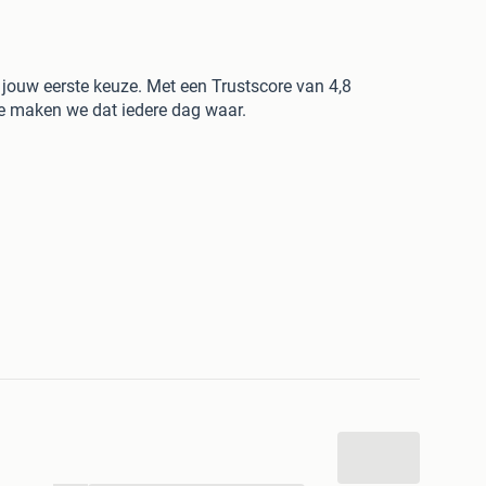
ouw eerste keuze. Met een Trustscore van 4,8
ie maken we dat iedere dag waar.
de de FIFA de eerste editie van het WK voetbal, dat
grootste sportevenementen ter wereld. En overal waar
e. Al in 1934 gebruikte het fascistische regime van
als de militaire dictatuur van Argentinië in 1978. In
dens een burgeroorlog gaf het nationale elftal van
roces.
uw zien dat sport en politiek geen gescheiden werelden