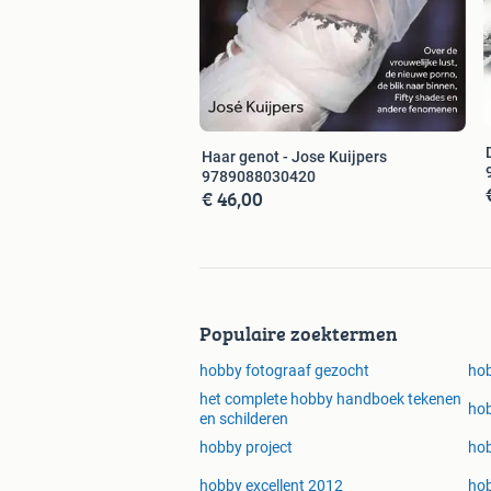
Haar genot - Jose Kuijpers
9789088030420
€ 46,00
Populaire zoektermen
hobby fotograaf gezocht
hob
het complete hobby handboek tekenen
hob
en schilderen
hobby project
ho
hobby excellent 2012
ho