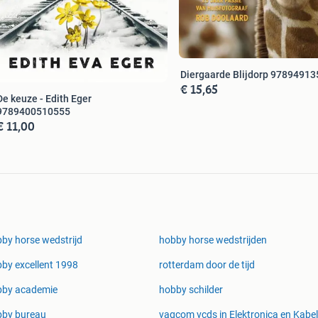
Diergaarde Blijdorp 9789491
€ 15,65
De keuze - Edith Eger
9789400510555
€ 11,00
by horse wedstrijd
hobby horse wedstrijden
by excellent 1998
rotterdam door de tijd
bby academie
hobby schilder
bby bureau
vagcom vcds in Elektronica en Kabe