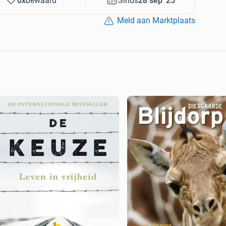
0x
bewaard
Sinds
28 sep '25
Meld aan Marktplaats