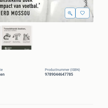
ie
Productnummer (ISBN)
zen
9789044647785