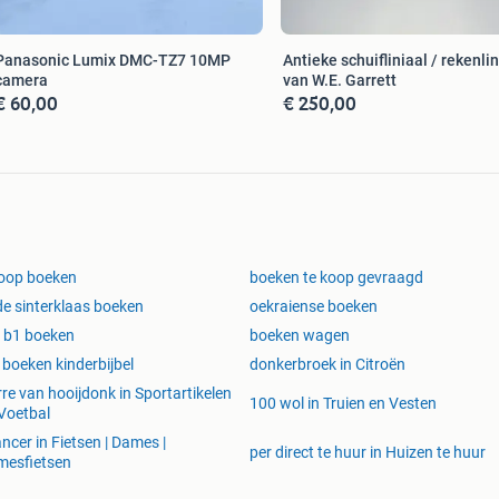
Panasonic Lumix DMC-TZ7 10MP
Antieke schuifliniaal / rekenlin
camera
van W.E. Garrett
€ 60,00
€ 250,00
oop boeken
boeken te koop gevraagd
e sinterklaas boeken
oekraiense boeken
 b1 boeken
boeken wagen
 boeken kinderbijbel
donkerbroek in Citroën
rre van hooijdonk in Sportartikelen
100 wol in Truien en Vesten
Voetbal
ncer in Fietsen | Dames |
per direct te huur in Huizen te huur
mesfietsen