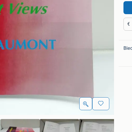
€
Bie