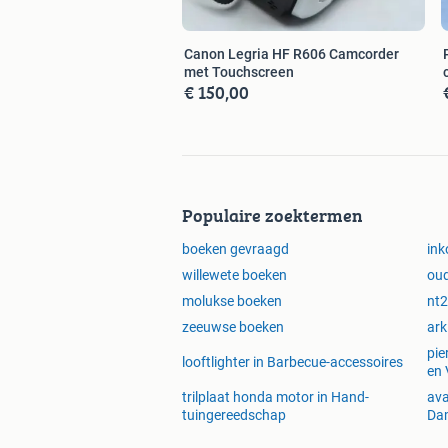
Canon Legria HF R606 Camcorder
met Touchscreen
€ 150,00
Populaire zoektermen
boeken gevraagd
ink
willewete boeken
oud
molukse boeken
nt2
zeeuwse boeken
ark
pie
looftlighter in Barbecue-accessoires
en 
trilplaat honda motor in Hand-
ava
tuingereedschap
Da