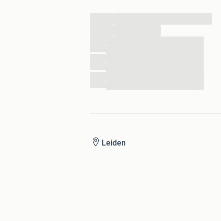
...
...
...
...
...
...
...
...
Leiden