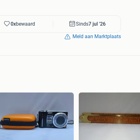
0x
bewaard
Sinds
7 jul '26
Meld aan Marktplaats