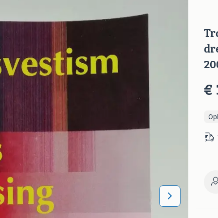
Tr
dr
20
€ 
Op