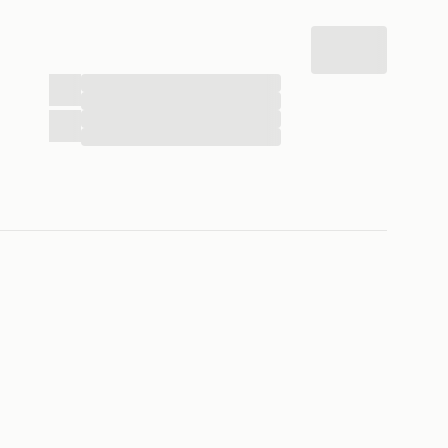
...
...
...
...