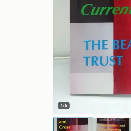
1
/
6