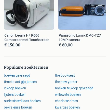
Canon Legria HF R606
Panasonic Lumix DMC-TZ7
Camcorder met Touchscreen
10MP camera
€ 150,00
€ 60,00
Populaire zoektermen
boeken gevraagd
the bookseat
time to act gijs jansen
the new yorker
inkoop boeken
boeken te koop gevraagd
lijsters boeken
willewete boeken
oude sinterklaas boeken
charlotte dress
oekraiense boeken
kwartjes boeken