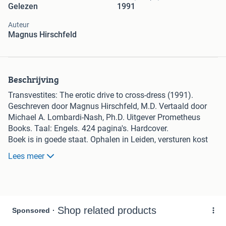
Gelezen
1991
Auteur
Magnus Hirschfeld
Beschrijving
Transvestites: The erotic drive to cross-dress (1991).
Geschreven door Magnus Hirschfeld, M.D. Vertaald door
Michael A. Lombardi-Nash, Ph.D. Uitgever Prometheus
Books. Taal: Engels. 424 pagina's. Hardcover.
Boek is in goede staat. Ophalen in Leiden, versturen kost
€6,95
Lees meer
Transvestites are women and men who feel reluctant and
even refuse to dress in the clothing of their own sex. For
them, the inherent drive to cross-dress is often more
powerful than sexual drive itself. This phenomenon has
often been confronted with both ignorance and prejudice.