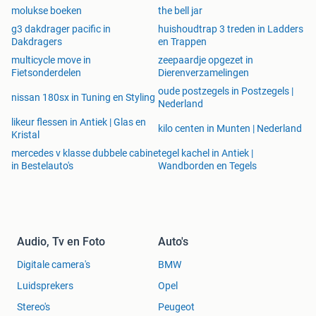
molukse boeken
the bell jar
g3 dakdrager pacific in
huishoudtrap 3 treden in Ladders
Dakdragers
en Trappen
multicycle move in
zeepaardje opgezet in
Fietsonderdelen
Dierenverzamelingen
oude postzegels in Postzegels |
nissan 180sx in Tuning en Styling
Nederland
likeur flessen in Antiek | Glas en
kilo centen in Munten | Nederland
Kristal
mercedes v klasse dubbele cabine
tegel kachel in Antiek |
in Bestelauto's
Wandborden en Tegels
Audio, Tv en Foto
Auto's
Digitale camera's
BMW
Luidsprekers
Opel
Stereo's
Peugeot