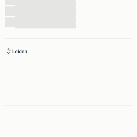
...
...
...
...
...
Leiden