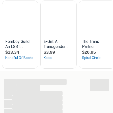
Transvestites have been subjected not only to
discrimination but also to criminal prosecution for
following what, for them, was an inborn inclination. Dr.
Hirschfeld created this book to establish a body of
knowledge about an often misunderstood topic and to
strip away long held prejudices. This classic gender study,
first published in Germany in 1910 and newly translated,
explores all aspects of transvestism: social, physical and
emotional.
Transvestism is a firmly rooted psychological phenomenon
and cultural tradition, in spite of religious, legal and social
sanctions. Written 80 years ago, this book was and still is
the most comprehensive treatise on the subject of
transvestism, illustrating that while styles have changed,
...
the enthusiasm of devotees has not.
...
...
...
...
...
...