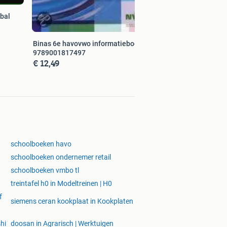
bal
Binas 6e havovwo informatieboek
9789001817497
€ 12,49
schoolboeken havo
schoolboeken ondernemer retail
schoolboeken vmbo tl
treintafel h0 in Modeltreinen | H0
f
siemens ceran kookplaat in Kookplaten
hi
doosan in Agrarisch | Werktuigen