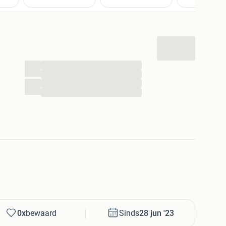
...
...
...
...
0x
bewaard
Sinds
28 jun '23