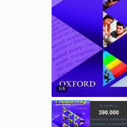
1
/
5