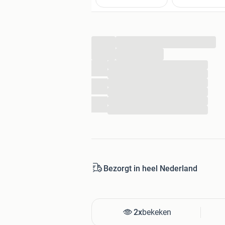
...
...
...
...
...
...
...
...
Bezorgt in heel Nederland
2x
bekeken