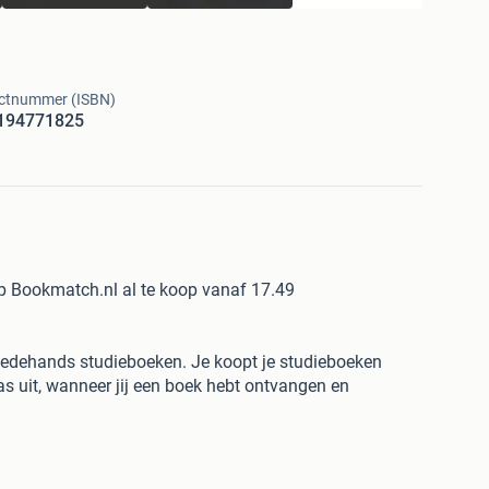
ctnummer (ISBN)
194771825
op Bookmatch.nl al te koop vanaf 17.49
edehands studieboeken. Je koopt je studieboeken
as uit, wanneer jij een boek hebt ontvangen en
deld