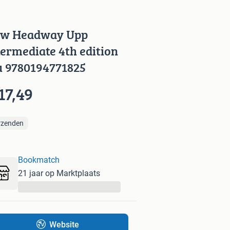
w Headway Upp
termediate 4th edition
u 9780194771825
17,49
rzenden
Bookmatch
21 jaar op Marktplaats
...
Website