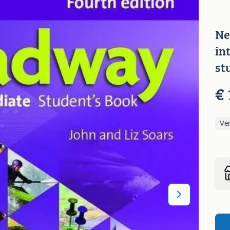
Ne
in
st
€ 
Ve