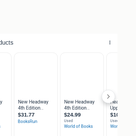
oek terug
oeken
nnen intussen duurder maar ook goedkoper zijn
 prijs al verkocht is.