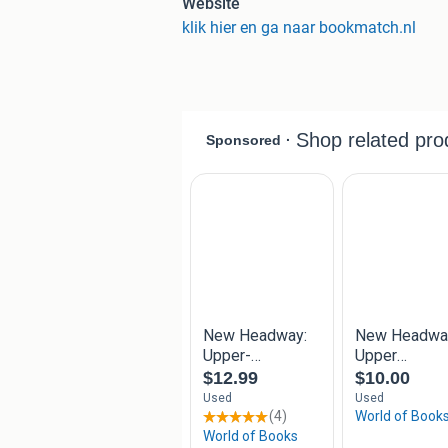
Website
Niet tevreden, dan stuur je het b
klik hier en ga naar bookmatch.nl
390.000+ tweedehands studieb
Prijzen onder voorbehoud, boeken ku
aangeboden wanneer het boek voor deze