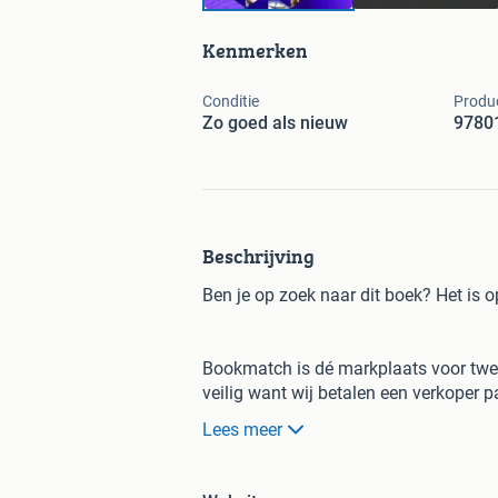
Kenmerken
Conditie
Produ
Zo goed als nieuw
9780
Beschrijving
Ben je op zoek naar dit boek? Het is 
Bookmatch is dé markplaats voor twe
veilig want wij betalen een verkoper p
goedgekeurd.
Lees meer
20.000+ reviews, een 9,4 gemid
97% beveelt Bookmatch aan