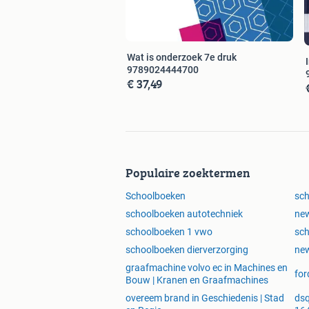
Wat is onderzoek 7e druk
9789024444700
€ 37,49
Populaire zoektermen
Schoolboeken
sc
schoolboeken autotechniek
new
schoolboeken 1 vwo
sc
schoolboeken dierverzorging
new
graafmachine volvo ec in Machines en
for
Bouw | Kranen en Graafmachines
overeem brand in Geschiedenis | Stad
dsq