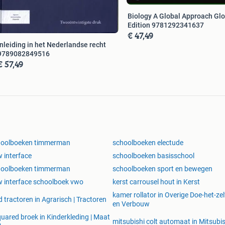
Biology A Global Approach Glo
Edition 9781292341637
€ 47,49
Inleiding in het Nederlandse recht
9789082849516
€ 57,49
hoolboeken timmerman
schoolboeken electude
 interface
schoolboeken basisschool
hoolboeken timmerman
schoolboeken sport en bewegen
 interface schoolboek vwo
kerst carrousel hout in Kerst
kamer rollator in Overige Doe-het-zel
d tractoren in Agrarisch | Tractoren
en Verbouw
uared broek in Kinderkleding | Maat
mitsubishi colt automaat in Mitsubis