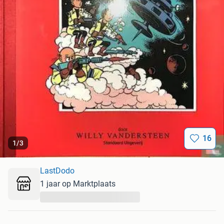
16
1
/
3
LastDodo
1 jaar op Marktplaats
...