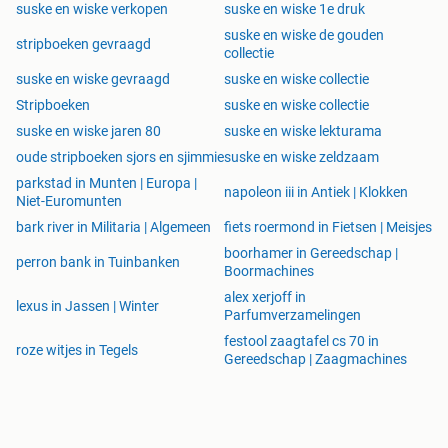
suske en wiske verkopen
suske en wiske 1e druk
suske en wiske de gouden
stripboeken gevraagd
collectie
suske en wiske gevraagd
suske en wiske collectie
Stripboeken
suske en wiske collectie
suske en wiske jaren 80
suske en wiske lekturama
oude stripboeken sjors en sjimmie
suske en wiske zeldzaam
parkstad in Munten | Europa |
napoleon iii in Antiek | Klokken
Niet-Euromunten
bark river in Militaria | Algemeen
fiets roermond in Fietsen | Meisjes
boorhamer in Gereedschap |
perron bank in Tuinbanken
Boormachines
alex xerjoff in
lexus in Jassen | Winter
Parfumverzamelingen
festool zaagtafel cs 70 in
roze witjes in Tegels
Gereedschap | Zaagmachines