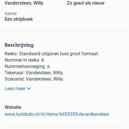
Vandersteen, Willy.
Zo goed als nieuw
Aantal
Eén stripboek
Beschrijving
Reeks: Standaard uitgaven luxe groot formaat.
Nummer in reeks: 4.
Nummertoevoeging: a.
Tekenaar: Vandersteen, Willy.
Scenarist: Vandersteen, Willy.
Uitgeverij: Standaard.
Lees meer
Jaar: 2016.
Cover: Hardcover met linnen rug.
Druk: Eerste druk van een heruitgave.
Website
Inkleuring: Met steunkleur.
www.lastdodo.nl/nl/items/6455355-de-wolkeneters
Oplage: 100.
Aantal bladzijden: 56.