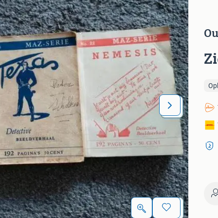
Ou
Z
Op