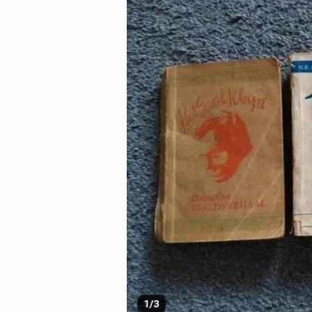
1
/
3