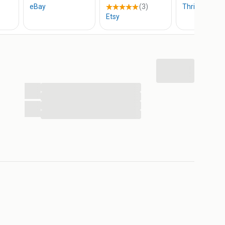
...
...
...
...