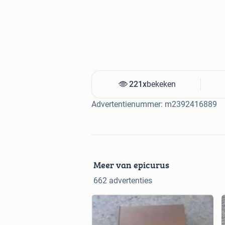
221x
bekeken
Advertentienummer: m2392416889
Meer van epicurus
662 advertenties