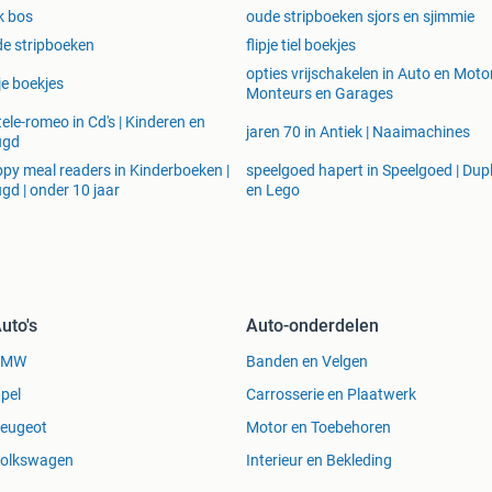
k bos
oude stripboeken sjors en sjimmie
e stripboeken
flipje tiel boekjes
opties vrijschakelen in Auto en Motor
pje boekjes
Monteurs en Garages
tele-romeo in Cd's | Kinderen en
jaren 70 in Antiek | Naaimachines
ugd
py meal readers in Kinderboeken |
speelgoed hapert in Speelgoed | Dup
gd | onder 10 jaar
en Lego
uto's
Auto-onderdelen
BMW
Banden en Velgen
pel
Carrosserie en Plaatwerk
eugeot
Motor en Toebehoren
olkswagen
Interieur en Bekleding