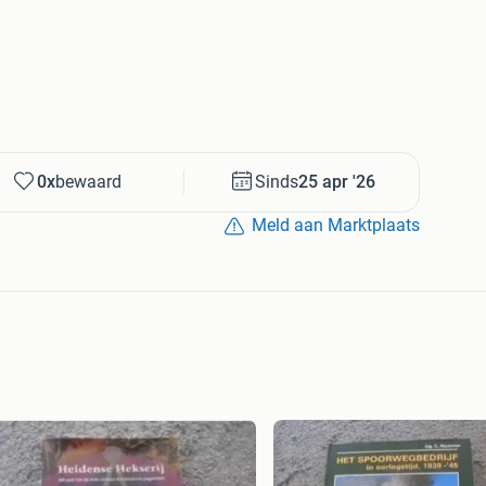
0x
bewaard
Sinds
25 apr '26
Meld aan Marktplaats