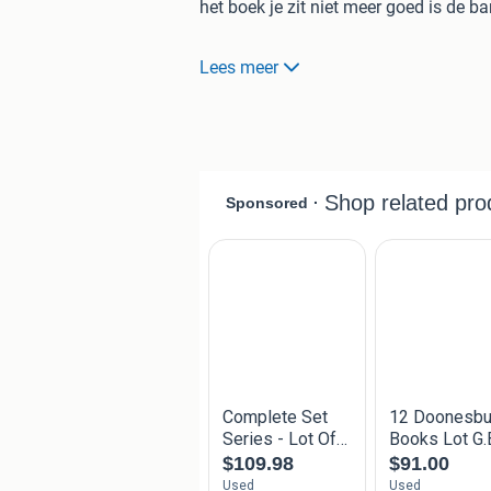
het boek je zit niet meer goed is de b
nr 4 Maz serie Texas naam op voorbl
Lees meer
nr 22 Maz serie Nemesis redelijke sta
bieden vanaf 25 euro