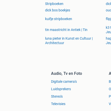
Stripboeken
dic
dick bos boekjes
oud
kuifje stripboeken
fli
k3 
tin maastricht in Antiek | Tin
Je
luna pieter in Kunst en Cultuur |
hap
Architectuur
Jeu
Audio, Tv en Foto
A
Digitale camera's
Luidsprekers
O
Stereo's
P
Televisies
V