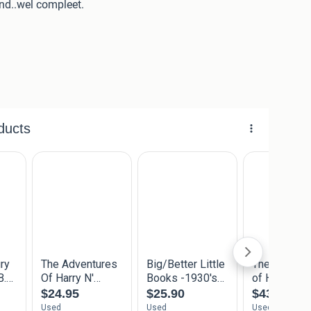
and..wel compleet.
ad.
at