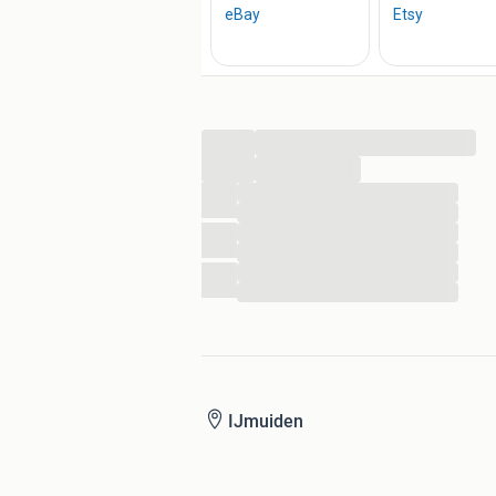
...
...
...
...
...
...
...
...
IJmuiden