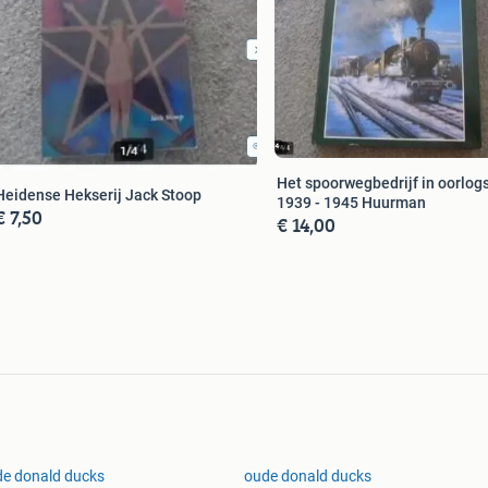
Het spoorwegbedrijf in oorlogs
Heidense Hekserij Jack Stoop
1939 - 1945 Huurman
€ 7,50
€ 14,00
e donald ducks
oude donald ducks