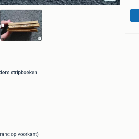
l
ere stripboeken
franc op voorkant)