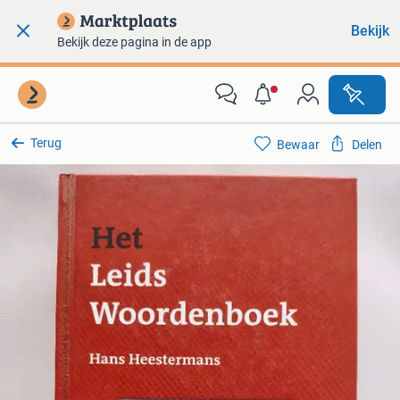
Bekijk
Bekijk deze pagina in de app
Terug
Bewaar
Delen