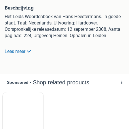
Beschrijving
Het Leids Woordenboek van Hans Heestermans. In goede
staat. Taal: Nederlands, Uitvoering: Hardcover,
Oorspronkelijke releasedatum: 12 september 2008, Aantal
pagina's: 224, Uitgeverij Heinen. Ophalen in Leiden
Waarom zegt een Leienaar bedeen als hij meteen bedoelt?
Lees meer
Wat is er zo apart aan amparrt en fambrriek? Weet je uit
welke wijk een Leienaar komt als hij khomt zegt met een
duidelijke h achter de k? En wat steekt er achter het
fascinerende zinnetje dan slacht je mèi wat? Hoe raakte
het van oorsprong Engelse woord bledder (leren voetbal,
hoofd, grote vrouwenborst) in Leiden verzeild? Wat heeft
een Leienaar als hij 'hu' heeft en hoeveel koop je voor 'twee
blanke'?
Op deze en andere vragen geeft dit Leids Woordenboek een
antwoord. Het is een boeiende tocht door een ingewikkeld
taallandschap waarin vooral veel sporen zijn te vinden van