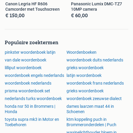
Canon Legria HF R606
Panasonic Lumix DMC-TZ7
Camcorder met Touchscreen
10MP camera
€ 150,00
€ 60,00
Populaire zoektermen
pinkster woordenboek latijn
Woordenboeken
van dale woordenboek
woordenboek duits nederlands
lilliput woordenboek
grieks woordenboek
woordenboek engels nederlands
latijn woordenboek
woordenboek nederlands
woordenboek frans nederlands
prisma woordenboek set
grieks woordenboek
nederlands turks woordenboek
woordenboek zeeuwse dialect
honda nsr 50 in Brommers |
dames laarzen maat 44 in
Honda
Schoenen
toyota supra mk3 in Motor en
ktm koppeling puch in
Toebehoren
Brommeronderdelen | Puch
waxinelichthouder bloem in