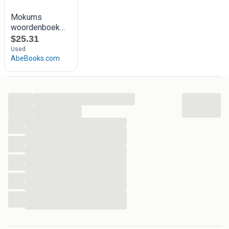
de taal van de vluchtelingen en uitwijkelingen (met name
Vlamingen, Walen en Fransen, maar ook Engelsen en
Duitsers), die vanaf eind zestiende eeuw in Leiden
onderdak hebben gevonden. Dat levert woorden op als
dederre, hazegrauw, kuurresierr, moeskoppe en pleie.
...
...
...
...
...
...
...
...
...
...
...
...