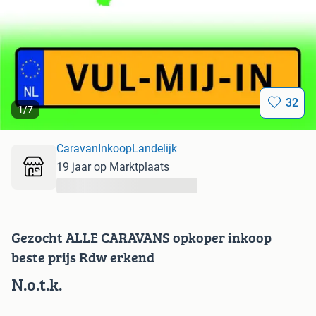
32
1
/
7
CaravanInkoopLandelijk
19 jaar op Marktplaats
...
Gezocht ALLE CARAVANS opkoper inkoop
beste prijs Rdw erkend
N.o.t.k.