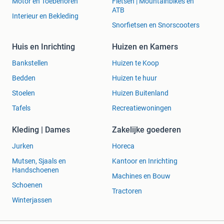
Motor en Toebehoren
Fietsen | Mountainbikes en
ATB
Interieur en Bekleding
Snorfietsen en Snorscooters
Huis en Inrichting
Huizen en Kamers
Bankstellen
Huizen te Koop
Bedden
Huizen te huur
Stoelen
Huizen Buitenland
Tafels
Recreatiewoningen
Kleding | Dames
Zakelijke goederen
Jurken
Horeca
Mutsen, Sjaals en
Kantoor en Inrichting
Handschoenen
Machines en Bouw
Schoenen
Tractoren
Winterjassen