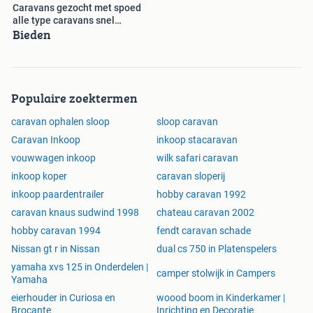
1980, 1981, 1982, 1983 1984 1985 1986 1987 1988 1989
Caravans gezocht met spoed
alle type caravans snel
1990 1991 1992 1993 1994 1995 1996 1997 1998 1999
Bieden
verkopen
2000 2001 2002 2003 2004 2005 2006 2007 2008 2009
2010 opkoper inkoper landelijk
Populaire zoektermen
caravan ophalen sloop
sloop caravan
Caravan Inkoop
inkoop stacaravan
vouwwagen inkoop
wilk safari caravan
inkoop koper
caravan sloperij
inkoop paardentrailer
hobby caravan 1992
caravan knaus sudwind 1998
chateau caravan 2002
hobby caravan 1994
fendt caravan schade
Nissan gt r in Nissan
dual cs 750 in Platenspelers
yamaha xvs 125 in Onderdelen |
camper stolwijk in Campers
Yamaha
eierhouder in Curiosa en
woood boom in Kinderkamer |
Brocante
Inrichting en Decoratie