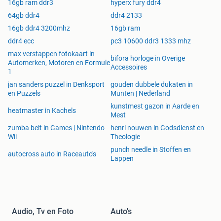
16gb ram ddr3
hyperx fury ddr4
64gb ddr4
ddr4 2133
16gb ddr4 3200mhz
16gb ram
ddr4 ecc
pc3 10600 ddr3 1333 mhz
max verstappen fotokaart in
bifora horloge in Overige
Automerken, Motoren en Formule
Accessoires
1
jan sanders puzzel in Denksport
gouden dubbele dukaten in
en Puzzels
Munten | Nederland
kunstmest gazon in Aarde en
heatmaster in Kachels
Mest
zumba belt in Games | Nintendo
henri nouwen in Godsdienst en
Wii
Theologie
punch needle in Stoffen en
autocross auto in Raceauto's
Lappen
Audio, Tv en Foto
Auto's