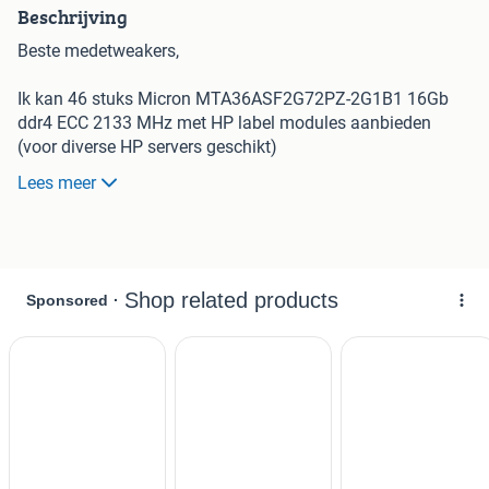
Beschrijving
Beste medetweakers,
Ik kan 46 stuks Micron MTA36ASF2G72PZ-2G1B1 16Gb
ddr4 ECC 2133 MHz met HP label modules aanbieden
(voor diverse HP servers geschikt)
Lees meer
Ik vraag slechts 45 Euro per module op marge regeling of
excl BTW naar keuze. Dat is een fractie van de prijs die
Micron/HP hiervoor vraagt (nog geen 25%) afdingen word
dan ook niet op prijs gesteld.
Ik geef 3 maanden garantie op de modules.
Ik ben een goed beoordeelde medetweaker en adverteer als
bedrijf. U heeft daardoor kopers bescherming via de wet
kopen op afstand, u kunt een (marge) factuur krijgen voor
uw boekhouding
Indien u vragen heeft hoor ik graag van u.