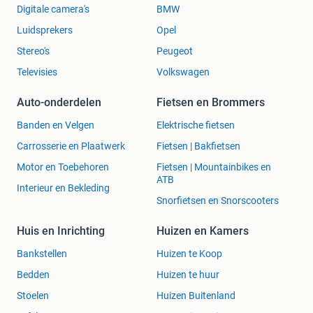
Digitale camera's
BMW
Luidsprekers
Opel
Stereo's
Peugeot
Televisies
Volkswagen
Auto-onderdelen
Fietsen en Brommers
Banden en Velgen
Elektrische fietsen
Carrosserie en Plaatwerk
Fietsen | Bakfietsen
Motor en Toebehoren
Fietsen | Mountainbikes en
ATB
Interieur en Bekleding
Snorfietsen en Snorscooters
Huis en Inrichting
Huizen en Kamers
Bankstellen
Huizen te Koop
Bedden
Huizen te huur
Stoelen
Huizen Buitenland