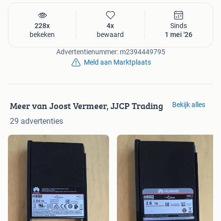
228x
4x
Sinds
bekeken
bewaard
1 mei '26
Advertentienummer: m2394449795
Meld aan Marktplaats
Meer van Joost Vermeer, JJCP Trading
Bekijk alles
29 advertenties