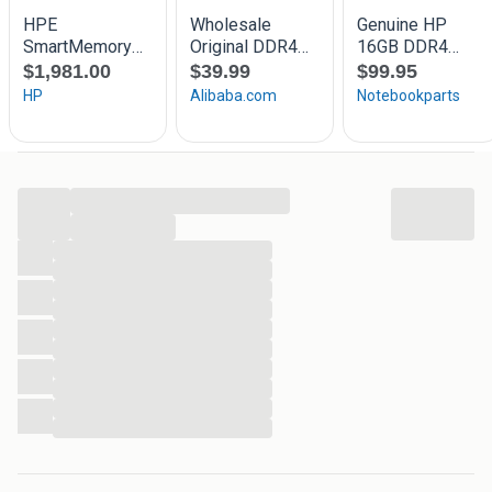
Een BTW factuur is mogelijk, de BTW komt er dan bij (21%)
Verzenden: in Nederland: 12 Euro
Naar België: 15 Euro
...
...
...
...
...
...
...
...
...
...
...
...