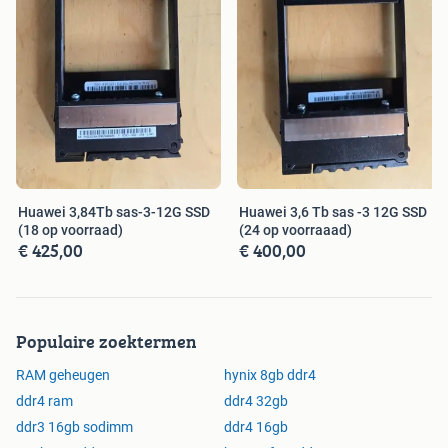
Huawei 3,84Tb sas-3-12G SSD
Huawei 3,6 Tb sas -3 12G SSD
(18 op voorraad)
(24 op voorraaad)
€ 425,00
€ 400,00
Populaire zoektermen
RAM geheugen
hynix 8gb ddr4
ddr4 ram
ddr4 32gb
ddr3 16gb sodimm
ddr4 16gb