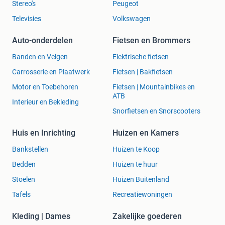
Stereo's
Peugeot
Televisies
Volkswagen
Auto-onderdelen
Fietsen en Brommers
Banden en Velgen
Elektrische fietsen
Carrosserie en Plaatwerk
Fietsen | Bakfietsen
Motor en Toebehoren
Fietsen | Mountainbikes en
ATB
Interieur en Bekleding
Snorfietsen en Snorscooters
Huis en Inrichting
Huizen en Kamers
Bankstellen
Huizen te Koop
Bedden
Huizen te huur
Stoelen
Huizen Buitenland
Tafels
Recreatiewoningen
Kleding | Dames
Zakelijke goederen