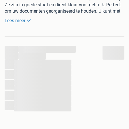
Ze zijn in goede staat en direct klaar voor gebruik. Perfect
om uw documenten georganiseerd te houden. U kunt met
de auto voorrijden om ze in te laden.
Lees meer
...
...
...
...
...
...
...
...
...
...
...
...