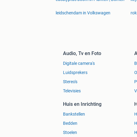
leidschendam in Volkswagen
rok
Audio, Tv en Foto
A
Digitale camera's
Luidsprekers
O
Stereo's
P
Televisies
V
Huis en Inrichting
H
Bankstellen
H
Bedden
H
Stoelen
H