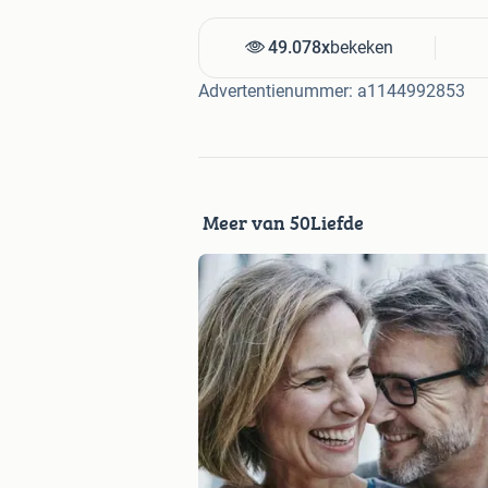
49.078x
bekeken
Advertentienummer: a1144992853
Meer van 50Liefde