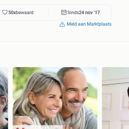
50x
bewaard
Sinds
24 nov '17
Meld aan Marktplaats