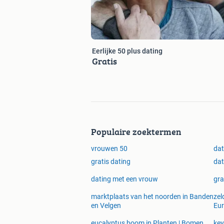
Eerlijke 50 plus dating
Gratis
Populaire zoektermen
vrouwen 50
dat
gratis dating
dat
dating met een vrouw
gra
marktplaats van het noorden in Banden
zel
en Velgen
Eur
eucalyptus boom in Planten | Bomen
key