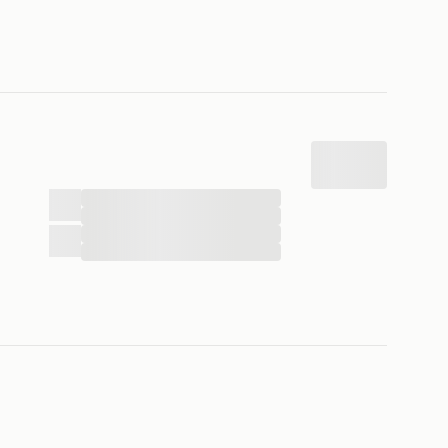
...
...
...
...