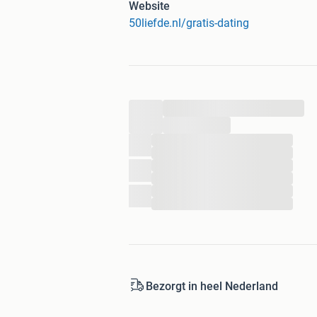
Kijk voor meer informatie op:
Website
50liefde.nl/gratis-dating
...
...
...
...
...
...
...
...
Bezorgt in heel Nederland