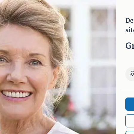
De
si
G