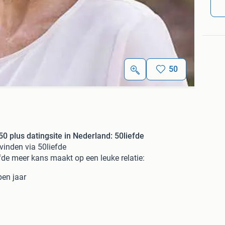
50
50 plus datingsite in Nederland: 50liefde
 vinden via 50liefde
efde meer kans maakt op een leuke relatie:
pen jaar
r en de 65 jaar vindt een partner via 50liefde
met een gerust hart