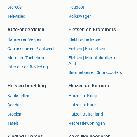
Stereo's
Peugeot
Televisies
Volkswagen
Auto-onderdelen
Fietsen en Brommers
Banden en Velgen
Elektrische fietsen
Carrosserie en Plaatwerk
Fietsen | Bakfietsen
Motor en Toebehoren
Fietsen | Mountainbikes en
ATB
Interieur en Bekleding
Snorfietsen en Snorscooters
Huis en Inrichting
Huizen en Kamers
Bankstellen
Huizen te Koop
Bedden
Huizen te huur
Stoelen
Huizen Buitenland
Tafels
Recreatiewoningen
Kleding | Dames
Zakelijke goederen