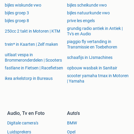
bijles wiskunde vwo
bijles scheikunde vwo
bijles groep 3
bijles natuurkunde vwo
bijles groep 8
prive les engels
grundig radio antiek in Antiek |
250cc 2 takt in Motoren | KTM
Tv's en Audio
piaggio fly vertanding in
trein* in Kaarten | Zelf maken
Transmissie en Toebehoren
uitlaat vespa in
schaafijs in IJsmachines
Brommeronderdelen | Scooters
fastlane in Fietsen | Racefietsen
opbouw wasbak in Sanitair
scooter yamaha tmax in Motoren
ikea arkelstorp in Bureaus
| Yamaha
Audio, Tv en Foto
Auto's
Digitale camera's
BMW
Luidsprekers
Opel