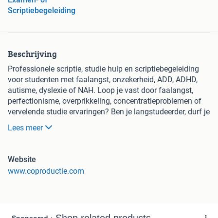
Scriptiebegeleiding
Beschrijving
Professionele scriptie, studie hulp en scriptiebegeleiding
voor studenten met faalangst, onzekerheid, ADD, ADHD,
autisme, dyslexie of NAH. Loop je vast door faalangst,
perfectionisme, overprikkeling, concentratieproblemen of
vervelende studie ervaringen? Ben je langstudeerder, durf je
geen hulp te vragen of schaam je je voor je tempo? Ik bied
Lees meer
maatwerk studiebegeleiding voor studenten met ADD,
ADHD, autisme (ASS), dyslexie, NAH, en aan iedereen die
door onzekerheid of stress niet verder komt. Met rustige
Website
communicatie, duidelijke structuur en veilige begeleiding
www.coproductie.com
help ik je om overzicht, vertrouwen en structuur te krijgen
en werken we samen gericht aan de inhoud. Ik pas me aan
jouw brein, tempo en manier van leren aan. Geen
standaardpakketten, maar echte inhoudelijke begeleiding