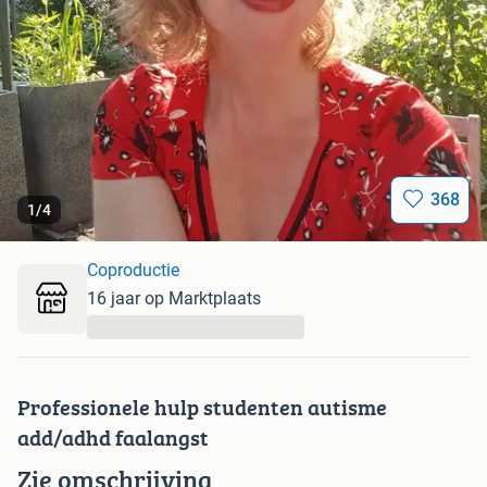
368
1
/
4
Coproductie
16 jaar op Marktplaats
...
Professionele hulp studenten autisme
add/adhd faalangst
Zie omschrijving