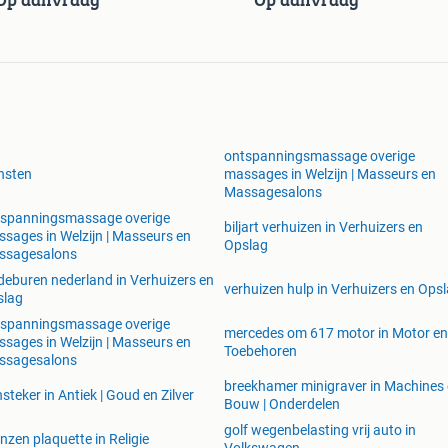
ontspanningsmassage overige
nsten
massages in Welzijn | Masseurs en
Massagesalons
tspanningsmassage overige
biljart verhuizen in Verhuizers en
sages in Welzijn | Masseurs en
Opslag
ssagesalons
deburen nederland in Verhuizers en
verhuizen hulp in Verhuizers en Ops
slag
tspanningsmassage overige
mercedes om 617 motor in Motor en
sages in Welzijn | Masseurs en
Toebehoren
ssagesalons
breekhamer minigraver in Machines
steker in Antiek | Goud en Zilver
Bouw | Onderdelen
golf wegenbelasting vrij auto in
nzen plaquette in Religie
Volkswagen