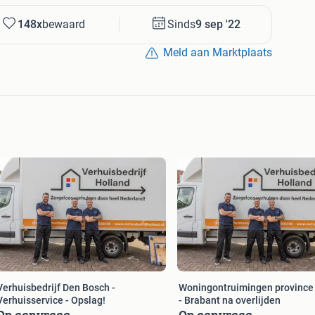
den, avonden of op feestdagen!
148x
bewaard
Sinds
9 sep '22
Meld aan Marktplaats
9422794 of bel voor meer info naar: 085-5002365. U
verhuisbedrijfholland.nl.
Verhuisbedrijf Den Bosch -
Woningontruimingen province
Verhuisservice - Opslag!
- Brabant na overlijden
Op aanvraag
Op aanvraag