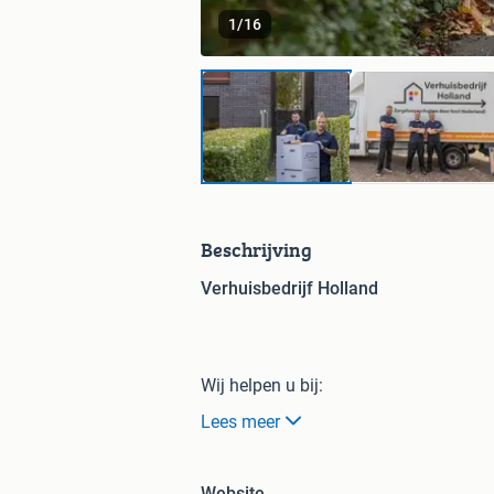
1
/
16
Beschrijving
Verhuisbedrijf Holland
Wij helpen u bij:
Lees meer
• Verhuisservice
• Spoedverhuizing
• Verhuizen van uw meubels
Website