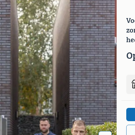
Vo
zo
he
O