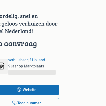
ordelig, snel en
rgeloos verhuizen door
el Nederland!
p aanvraag
verhuisbedrijf Holland
9 jaar op Marktplaats
...
Website
Toon nummer