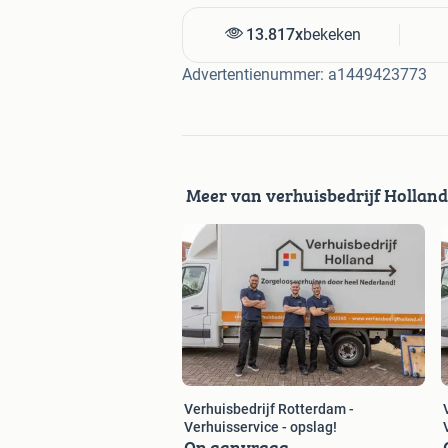
- Wij rekenen GEEN toeslag in weeken
13.817x
bekeken
Advertentienummer: a1449423773
Stuur een WhatsApp bericht naar 061
kunt ook onze website bezoeken: www.
Meer van verhuisbedrijf Holland
Verhuisbedrijf Rotterdam -
Trefwoorden:
Verhuisservice - opslag!
Verhuisbedrijf
Op aanvraag