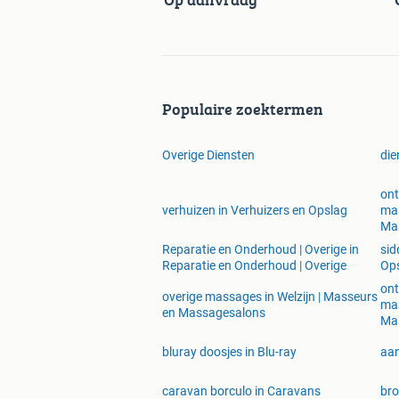
Verhuizing
Verhuiswagen
Opslagruimte
Verhuisdozen
Inpakservice
Populaire zoektermen
Verhuislift
Meubelmontage
Verhuisinsurance
Overige Diensten
die
Internationaal verhuizen
Verhuiskosten
on
Verhuisofferte
verhuizen in Verhuizers en Opslag
mas
Ma
Verhuisplan
Verhuischecklist
Reparatie en Onderhoud | Overige in
sid
Reparatie en Onderhoud | Overige
Op
Verhuisbedrijf vergelijken
Verhuisbericht
on
overige massages in Welzijn | Masseurs
mas
Verhuisbedrijf aanbevelen
en Massagesalons
Ma
Verhuisbedrijf kiezen
Verhuisbedrijf boeken
bluray doosjes in Blu-ray
aan
Verhuisbedrijf betalen
Verhuisbedrijf controleren
caravan borculo in Caravans
bro