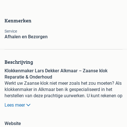
Kenmerken
Service
Afhalen en Bezorgen
Beschrijving
Klokkenmaker Lars Dekker Alkmaar – Zaanse klok
Reparatie & Onderhoud
Werkt uw Zaanse klok niet meer zoals het zou moeten? Als
klokkenmaker in Alkmaar ben ik gespecialiseerd in het
herstellen van deze prachtige uurwerken. U kunt rekenen op
puur ambachtelijk vakmanschap, jarenlange ervaring én
Lees meer
natuurlijk passie en liefde voor mijn vak. In de loop der
jaren heb ik al vele Zaanse klokken met zorg mogen
repareren.
Website