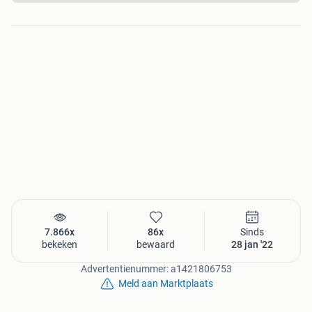
binnen voor een vrijblijvende prijsopgave en advies.
Adres: Koningsstraat 17, 1811 LV Alkmaar
Telefoon: 072-5122101
Tags: klokkenmaker Alkmaar, klok reparatie, klokken
repareren, uurwerkmaker, antieke klok repareren, klok
onderhoud, pendule reparatie, Friese staartklok repareren,
klokkenmaker Noord-Holland, klokkenmaker
Heerhugowaard, klokkenmaker Bergen, klokkenmaker
Heiloo, klokkenmaker Hoorn, klokkenmaker Purmerend,
klok restauratie, regulateur reparatie, Zaanse klok
repareren, Comtoise reparatie, klokkenmakerij, uurwerk
herstel, klok repareren Alkmaar.
7.866x
86x
Sinds
bekeken
bewaard
28 jan '22
Advertentienummer: a1421806753
Meld aan Marktplaats