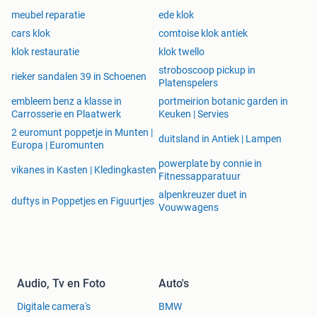
meubel reparatie
ede klok
cars klok
comtoise klok antiek
klok restauratie
klok twello
stroboscoop pickup in
rieker sandalen 39 in Schoenen
Platenspelers
embleem benz a klasse in
portmeirion botanic garden in
Carrosserie en Plaatwerk
Keuken | Servies
2 euromunt poppetje in Munten |
duitsland in Antiek | Lampen
Europa | Euromunten
powerplate by connie in
vikanes in Kasten | Kledingkasten
Fitnessapparatuur
alpenkreuzer duet in
duftys in Poppetjes en Figuurtjes
Vouwwagens
Audio, Tv en Foto
Auto's
Digitale camera's
BMW