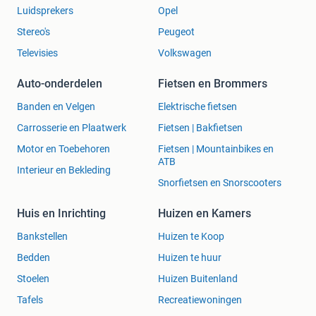
Luidsprekers
Opel
Stereo's
Peugeot
Televisies
Volkswagen
Auto-onderdelen
Fietsen en Brommers
Banden en Velgen
Elektrische fietsen
Carrosserie en Plaatwerk
Fietsen | Bakfietsen
Motor en Toebehoren
Fietsen | Mountainbikes en
ATB
Interieur en Bekleding
Snorfietsen en Snorscooters
Huis en Inrichting
Huizen en Kamers
Bankstellen
Huizen te Koop
Bedden
Huizen te huur
Stoelen
Huizen Buitenland
Tafels
Recreatiewoningen