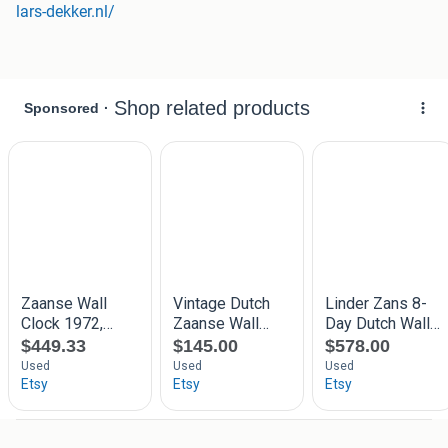
lars-dekker.nl/
Vakkundig onderhoud
Loop gerust eens binnen in de winkel/werkplaats van
Klokkenmaker Lars Dekker in Alkmaar.
Uw Zaanse klok is
hier zeker in vertrouwde handen voor vakkundig
onderhoud.
In mijn eigen werkplaats neem ik de tijd voor iedere
reparatie-onderhoudsbeurt.
Professionele klokkenreparatie & onderhoud
Professioneel vakmanschap in onze eigen, goed uitgeruste
werkplaats. U kunt bij ons terecht voor onderhoud aan
vrijwel alle soorten klokken, zoals:
Zaanse klokken, Sallanders & Ossenogen
Wandklokken, tafelklokken en scheepsklokken
Friese staartklokken & stoelklokken
Franse pendules & Comtoises
Etc.