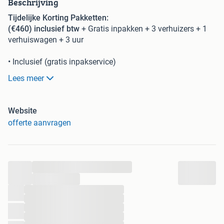
Beschrijving
Tijdelijke Korting Pakketten:
(€460) inclusief btw
+ Gratis inpakken + 3 verhuizers + 1
verhuiswagen + 3 uur
• Inclusief (gratis inpakservice)
• 1 verhuiswagen 22M³
Lees meer
• Inclusief 3 verhuizers
• Verhuislift optioneel: €89 per uur (min. 2 uur)
• Demontage & montage (optioneel)
Website
offerte aanvragen
(€490) inclusief btw
+ Gratis inpakken + 2 verhuizers + 1
verhuiswagen + 4 uur
• Inclusief (gratis inpakservice)
• 1 verhuiswagen 22M³
...
• Inclusief 2 verhuizers
...
• Verhuislift optioneel: €89 per uur (min. 2 uur)
...
• Demontage & montage (optioneel)
...
...
(€720) inclusief btw
+ Gratis inpakken + 4 verhuizers + 2
...