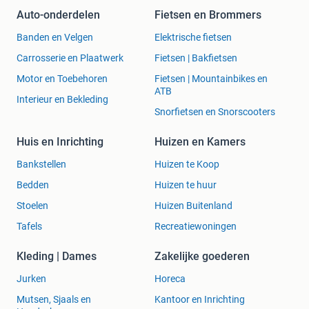
6XL PAKKET (€2999)
Auto-onderdelen
Fietsen en Brommers
8 verhuizers + 3 verhuiswagens + 7 uur
Banden en Velgen
Elektrische fietsen
• Gratis inpakservice
Carrosserie en Plaatwerk
Fietsen | Bakfietsen
• 3 verhuiswagens 22M³
Motor en Toebehoren
Fietsen | Mountainbikes en
• Verhuislift optioneel: €89 per uur (min. 2 uur)
ATB
Interieur en Bekleding
• Demontage & montage (optioneel)
Snorfietsen en Snorscooters
Opmaat pakket nodig? Bel voor mogelijkheden: 085 800
Huis en Inrichting
Huizen en Kamers
8099
Bankstellen
Huizen te Koop
Vaste prijs pakket? Bel ons voor de mogelijkheden.
Bedden
Huizen te huur
Stoelen
Huizen Buitenland
Bij extra tijd buiten het gekozen pakket rekenen wij een
eerlijk tarief:
Tafels
Recreatiewoningen
• €55 per uur (verhuiswagen)
Kleding | Dames
Zakelijke goederen
• €33 per uur (verhuizer)
Jurken
Horeca
Minimale afname: 3 uur. Excl. voorrijkosten.
Mutsen, Sjaals en
Kantoor en Inrichting