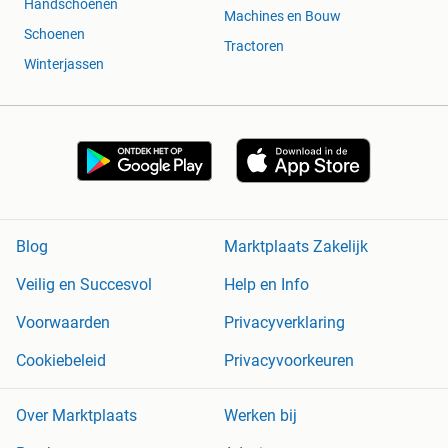
Handschoenen
Machines en Bouw
Onze diensten omvatten o.a.:
Schoenen
Tractoren
Winterjassen
• Particuliere verhuizingen
• Kleine verhuizingen (budget)
• Medium verhuizingen
• Projectverhuizingen
• Kunstverhuizingen
• Grote verhuizingen
• Studentenverhuizingen
• Zakelijke verhuizingen
Blog
Marktplaats Zakelijk
• Seniorenverhuizingen
• Pianoverhuizingen
Veilig en Succesvol
Help en Info
• Ontruimingen (woningen/bedrijfsruimten)
• Busverhuur met chauffeur
Voorwaarden
Privacyverklaring
• Meubeltransport
Cookiebeleid
Privacyvoorkeuren
Daarnaast leveren wij verhuisdozen en inpakmateriaal.
Over Marktplaats
Werken bij
Waarom kiezen voor Sterren Verhuizing?