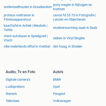
• Gratis inpakservice
pony wagen in Rijtuigen en
• 2 verhuiswagens 22M³
snelwisselhouder in Draaibanken
Koetsen
• Verhuislift optioneel: €89 per uur (min. 2 uur)
proteus roeitrainer in
canon fd 35 70 in Fotografie |
• Demontage & montage (optioneel)
Fitnessapparatuur
Lenzen en Objectieven
kaarttafel in Antiek | Meubels |
4XL PAKKET (€1699)
stoelverwarming saab in Saab
Tafels
4 verhuizers + 2 verhuiswagens + 7 uur
vtech autobaan in Speelgoed |
sieben in Vinyl Singles
Vtech
• Gratis inpakservice
nike nederlands elftal in Voetbal
den haag, in Stoelen
• 2 verhuiswagens 22M³
• Verhuislift optioneel: €89 per uur (min. 2 uur)
• Demontage & montage (optioneel)
5XL PAKKET (€1999)
5 verhuizers + 2 verhuiswagens + 7 uur
Audio, Tv en Foto
Auto's
• Gratis inpakservice
Digitale camera's
BMW
• 2 verhuiswagens 22M³
Luidsprekers
Opel
• Inclusief 5 verhuizers
Stereo's
Peugeot
• Verhuislift optioneel: €89 per uur (min. 2 uur)
• Demontage & montage (optioneel)
Televisies
Volkswagen