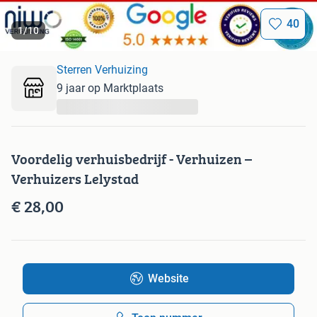
40
1
/
10
Sterren Verhuizing
9 jaar op Marktplaats
...
Voordelig verhuisbedrijf - Verhuizen –
Verhuizers Lelystad
€ 28,00
Website