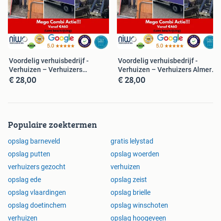
XL PAKKET (€920)
3 verhuizers + 1 verhuiswagen + 6 uur
• Gratis inpakservice
• 1 verhuiswagen 22M³
Voordelig verhuisbedrijf -
Voordelig verhuisbedrijf -
Verhuizen – Verhuizers
Verhuizen – Verhuizers Almere
• Verhuislift optioneel: €89 per uur (min. 2 uur)
€ 28,00
€ 28,00
Bussum
-NL
• Demontage & montage (optioneel)
2XL PAKKET (€1099)
3 verhuizers + 1 verhuiswagen + 7 uur
Populaire zoektermen
• Gratis inpakservice
opslag barneveld
gratis lelystad
• 1 verhuiswagen 22M³
opslag putten
opslag woerden
• Verhuislift optioneel: €89 per uur (min. 2 uur)
verhuizers gezocht
verhuizen
• Demontage & montage (optioneel)
opslag ede
opslag zeist
3XL PAKKET (€1199)
opslag vlaardingen
opslag brielle
4 verhuizers + 2 verhuiswagens + 5 uur
opslag doetinchem
opslag winschoten
verhuizen
opslag hoogeveen