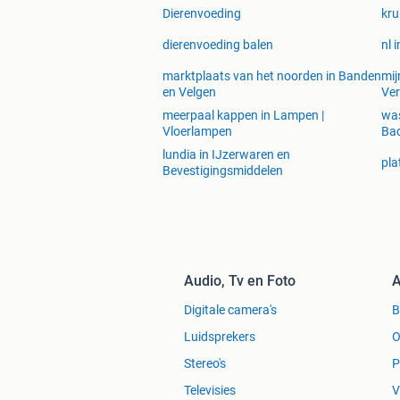
Dierenvoeding
kru
dierenvoeding balen
nl 
marktplaats van het noorden in Banden
mij
en Velgen
Ver
meerpaal kappen in Lampen |
was
Vloerlampen
Ba
lundia in IJzerwaren en
pla
Bevestigingsmiddelen
Audio, Tv en Foto
A
Digitale camera's
Luidsprekers
O
Stereo's
P
Televisies
V