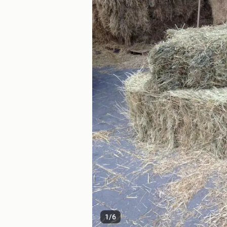
1
/
6