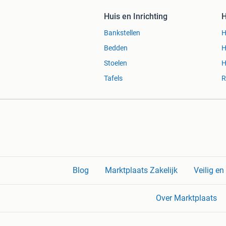
Huis en Inrichting
H
Bankstellen
H
Bedden
H
Stoelen
H
Tafels
R
Blog
Marktplaats Zakelijk
Veilig e
Over Marktplaats