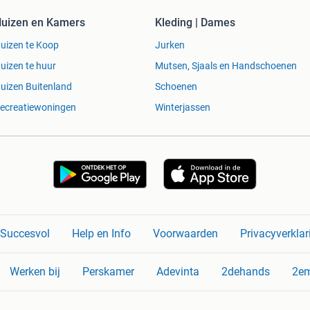
uizen en Kamers
Kleding | Dames
uizen te Koop
Jurken
uizen te huur
Mutsen, Sjaals en Handschoenen
uizen Buitenland
Schoenen
ecreatiewoningen
Winterjassen
n Succesvol
Help en Info
Voorwaarden
Privacyverklar
Werken bij
Perskamer
Adevinta
2dehands
2e