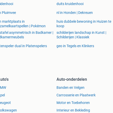
idenhooi
duits kruidenhooi
in Pluimvee
nl in Honden | Dekreuen
n marktplaats in
huis dubbele bewoning in Huizen te
zamelkaartspellen | Pokémon
koop
tafel asymmetrisch in Badkamer |
schilderijen landschap in Kunst |
dkamermeubels
Schilderijen | Klassiek
tenspeler dual in Platenspelers
geo in Tegels en Klinkers
uto's
Auto-onderdelen
BMW
Banden en Velgen
pel
Carrosserie en Plaatwerk
eugeot
Motor en Toebehoren
olkswagen
Interieur en Bekleding