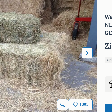
We
NL 
GE
Z
Op
1095