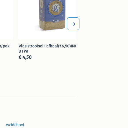
Vlas strooisel ! afhaal(€6,50)INCL
BTW!
€ 4,50
weidehooi