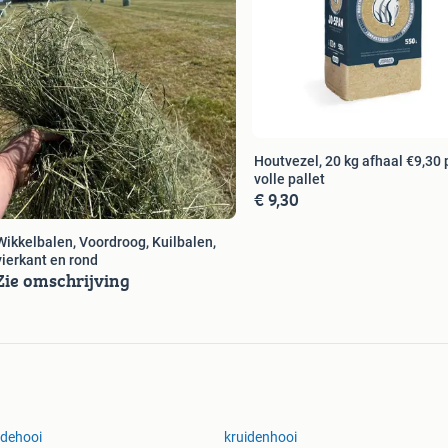
bundeld in 14/21 stuks.
 beschikbaar in,
Houtvezel, 20 kg afhaal €9,30 p/pak
ebben een ruime keuze aan partijen onder de 10%suiker,
volle pallet
€ 9,30
cturen, geur en kleur.
 informatie! Voor particulier en grootgebruiker.
Wikkelbalen, Voordroog, Kuilbalen,
vierkant en rond
Zie omschrijving
dehooi
kruidenhooi