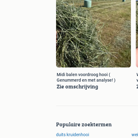
- 20/30 kg kleine balen weidehooi. ge
- 300/500 kg balen groot weidehooi
Duits weide/kruidenhooi met analyse
- 350/420 kg balen groot weidehooi.
- 20kg in overleg.
We testen de partijen per vracht en h
Ook onder de 8%. In verschillende stru
- Dus neem gerust contact op voor meer
Midi balen voordroog hooi (
Genummerd en met analyse! )
Zie omschrijving
Willem Dirks.
Dirks fourage + diervoeders.
Hoogbroekstraat 1
Beneden Leeuwen
Populaire zoektermen
+31646188401
duits kruidenhooi
wei