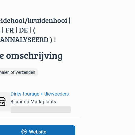
idehooi/kruidenhooi |
| FR | DE | (
ANNALYSEERD ) !
ie omschrijving
halen of Verzenden
Dirks fourage + diervoeders
8 jaar op Marktplaats
...
Website