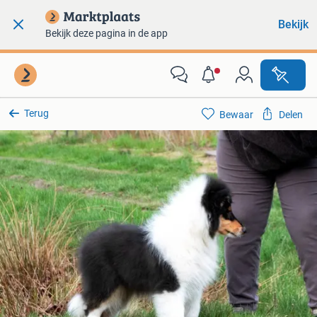
Bekijk
Bekijk deze pagina in de app
Terug
Bewaar
Delen