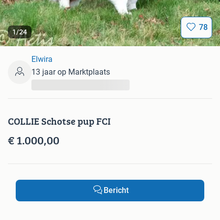
78
1
/
24
Elwira
13 jaar op Marktplaats
...
COLLIE Schotse pup FCI
€ 1.000,00
Bericht