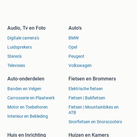
Audio, Tv en Foto
Auto's
Digitale camera's
BMW
Luidsprekers
Opel
Stereo's
Peugeot
Televisies
Volkswagen
Auto-onderdelen
Fietsen en Brommers
Banden en Velgen
Elektrische fietsen
Carrosserie en Plaatwerk
Fietsen | Bakfietsen
Motor en Toebehoren
Fietsen | Mountainbikes en
ATB
Interieur en Bekleding
Snorfietsen en Snorscooters
Huis en Inrichting
Huizen en Kamers