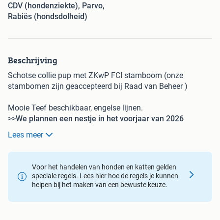
CDV (hondenziekte), Parvo,
Rabiës (hondsdolheid)
Beschrijving
Schotse collie pup met ZKwP FCI stamboom (onze
stambomen zijn geaccepteerd bij Raad van Beheer )
Mooie Teef beschikbaar, engelse lijnen.
>>
We plannen een nestje in het voorjaar van 2026
(januari / februari). We verwachten pups in sable,
Lees meer
tricolour en blue merle. Het is mogelijk om je op de
wachtlijst te laten zetten.
Voor het handelen van honden en katten gelden
Ouders getest en vrij van heupdysplasie (HD-A = excellent
speciale regels. Lees hier hoe de regels je kunnen
hips).
helpen bij het maken van een bewuste keuze.
Beschikbare puppy’s – Uitmuntende bloedlijnen – Erkende
FCI-hobbyfokkerij met 35 jaar ervaring