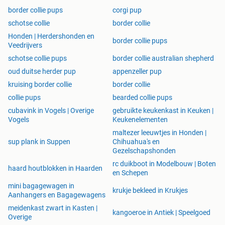
border collie pups
corgi pup
📌 We communiceren graag in het Engels.
schotse collie
border collie
📱 Bezoek onze website, Instagram en Facebook voor
Honden | Herdershonden en
foto’s en info.
border collie pups
Veedrijvers
🎥 Op YouTube vindt u video’s van shows en presentaties
schotse collie pups
border collie australian shepherd
van onze honden en pups.
oud duitse herder pup
appenzeller pup
Op dit moment hebben we veelbelovende puppy’s
beschikbaar – sommige met potentieel voor show of fok,
kruising border collie
border collie
en andere die perfect zijn als liefdevolle gezinshond (PET).
collie pups
bearded collie pups
Ze hebben allemaal één ding gemeen: ze zoeken een warm
cubavink in Vogels | Overige
gebruikte keukenkast in Keuken |
thuis vol liefde en aandacht.
Vogels
Keukenelementen
maltezer leeuwtjes in Honden |
Onze puppy’s groeien bij ons in huis op – vanaf dag één
sup plank in Suppen
Chihuahua's en
krijgen ze liefde, aandacht en 24/7 verzorging.
Gezelschapshonden
Wie weet wacht bij ons juist die ene, bijzondere pup op u.
rc duikboot in Modelbouw | Boten
haard houtblokken in Haarden
en Schepen
De prijs voor elke pup wordt individueel bepaald. De prijzen
mini bagagewagen in
krukje bekleed in Krukjes
voor tricolour en blue merle pups liggen tussen
1000 en
Aanhangers en Bagagewagens
2500euro
.
meidenkast zwart in Kasten |
kangoeroe in Antiek | Speelgoed
Aarzel niet om contact op te nemen!
Overige