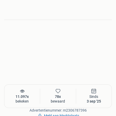
In onze kennel wonen afstammelingen van enkele van de
bekendste Collies ter wereld – zoals de tweevoudige
Crufts-winnaar en Brits Kampioen Jopium TOUCH OF
SOUL FOR TRIBURLE, en de Wereldwinnaar en Brits
Kampioen Chelborn KISS’N’TELL, Multi Ch. ONE
EXTRAORDINARY BLU DI CAMBIANO
De meeste van onze honden zijn van het Engelse type
(Britse lijnen), maar af en toe hebben we ook nesten die
Engelse en Amerikaanse lijnen combineren.
Onze kennel is een liefdevol en toegewijd hobbyproject,
geen commerciële activiteit – we hebben andere
inkomstenbronnen. We fokken bewust en verantwoord: niet
elke teef wordt gedekt. We zoeken voor onze pups alleen
liefdevolle en stabiele gezinnen, met blijvende begeleiding
en advies gedurende het hele leven van de hond.
11.097x
78x
Sinds
bekeken
bewaard
3 sep '25
Wat maakt onze kennel bijzonder?
Advertentienummer: m2306787396
Wij kiezen ambitieuze, doordachte combinaties bij het
Meld aan Marktplaats