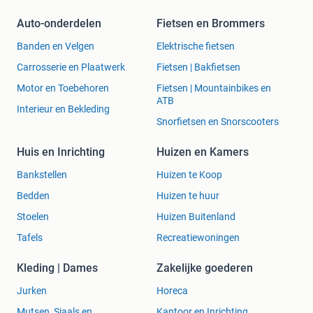
Auto-onderdelen
Fietsen en Brommers
Banden en Velgen
Elektrische fietsen
Carrosserie en Plaatwerk
Fietsen | Bakfietsen
Motor en Toebehoren
Fietsen | Mountainbikes en
ATB
Interieur en Bekleding
Snorfietsen en Snorscooters
Huis en Inrichting
Huizen en Kamers
Bankstellen
Huizen te Koop
Bedden
Huizen te huur
Stoelen
Huizen Buitenland
Tafels
Recreatiewoningen
Kleding | Dames
Zakelijke goederen
Jurken
Horeca
Mutsen, Sjaals en
Kantoor en Inrichting