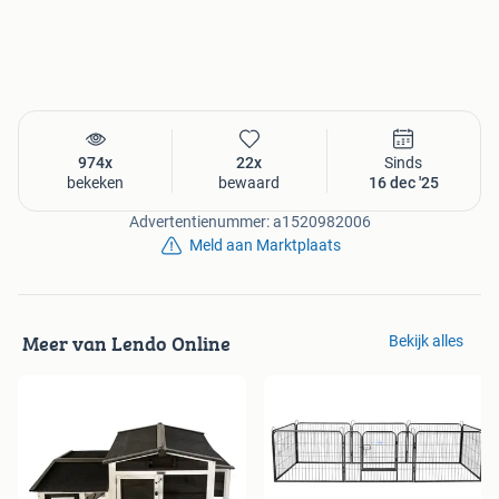
Plaats het konijnenhok op een vlakke ondergrond op een
beschutte plek in de tuin. Zorg voor voldoende schaduw en
controleer regelmatig op hygiëne voor een gezonde
leefomgeving.
Bestellen?
974x
22x
Sinds
bekeken
bewaard
16 dec '25
Advertentienummer: a1520982006
Klik op de blauwe knop met website.
Meld aan Marktplaats
Maak je keuze op de website.
Klik op toevoegen aan winkelwagen en betaal
eenvoudig via iDeal, Klarna of creditcard na het
invullen van je gegevens.
Meer van Lendo Online
Bekijk alles
Zodra wij je betaling hebben ontvangen, verwerken
wij de bestelling en gaan we voor je aan de slag.
Bestellingen worden helemaal
gratis
opgestuurd. Ophalen
is mogelijk op afspraak.