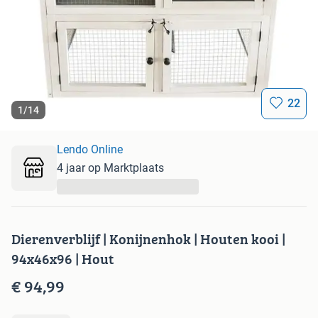
22
1
/
14
Lendo Online
4 jaar op Marktplaats
...
Dierenverblijf | Konijnenhok | Houten kooi |
94x46x96 | Hout
€ 94,99