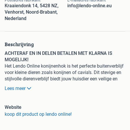
Postadres fabrikant
E-mailadres fabrikant
Kraaiendonk 14, 5428 NZ,
info@lendo-online.eu
Venhorst, Noord-Brabant,
Nederland
Beschrijving
ACHTERAF EN IN DELEN BETALEN MET KLARNA IS
MOGELIJK!
Het Lendo Online konijnenhok is het perfecte buitenverblijf
voor kleine dieren zoals konijnen of cavia’s. Dit stevige en
stijlvolle dierenverblijf biedt jouw huisdier een veilige en
comfortabele plek in zowel binnen als buitenlucht. Dankzij
Lees meer
de duurzame materialen en doordachte afwerking is dit
houten kooi ideaal voor langdurig gebruik in alle
weersomstandigheden.
Website
De constructie is vervaardigd van geïmpregneerd
koop dit product op lendo online!
vurenhout, wat zorgt voor een hoge weerstand tegen vocht
en houtrot. Het stevige asfalt dak beschermt het verblijf
tegen regen, sneeuw en zon, zodat jouw huisdier het hele