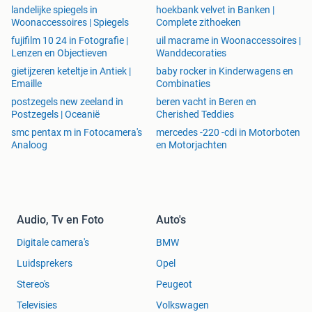
landelijke spiegels in
hoekbank velvet in Banken |
Al onze producten liggen op voorraad in Nederland en
Woonaccessoires | Spiegels
Complete zithoeken
worden, wanneer ze voor
14:00
zijn besteld, de volgende
fujifilm 10 24 in Fotografie |
uil macrame in Woonaccessoires |
dag geleverd!
Lenzen en Objectieven
Wanddecoraties
gietijzeren keteltje in Antiek |
baby rocker in Kinderwagens en
Contact
Emaille
Combinaties
Je kunt altijd een bericht sturen met vragen naar:
postzegels new zeeland in
beren vacht in Beren en
info@lendo-online.eu
Postzegels | Oceanië
Cherished Teddies
smc pentax m in Fotocamera's
mercedes -220 -cdi in Motorboten
Analoog
en Motorjachten
Audio, Tv en Foto
Auto's
Digitale camera's
BMW
Luidsprekers
Opel
Stereo's
Peugeot
Televisies
Volkswagen