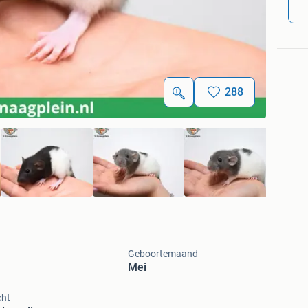
288
Geboortemaand
Mei
cht