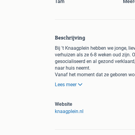
Tam
Meer
Beschrijving
Bij 't Knaagplein hebben we jonge, lie
verhuizen als ze 6-8 weken oud zijn. 
gesocialiseerd en al gezond verklaard
naar huis neemt.
Vanaf het moment dat ze geboren wor
en socialisatie. Hierdoor hebben ze ee
Lees meer
maken.
Voor ons staat de gezondheid en het we
Onze dwergratten kosten vanaf €40 per 
Website
alleen gezond is, maar ook volledig g
knaagplein.nl
huis gaan, worden ze zorgvuldig nag
We bieden ook uitgebreide nazorg: m
tegenaan lopen, dan kun je altijd bij 
ervoor zorgen dat zowel jij als je nieu