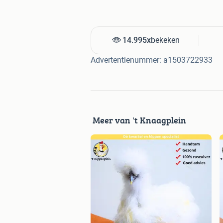
14.995x
bekeken
Advertentienummer: a1503722933
Meer van 't Knaagplein