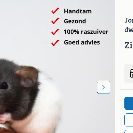
Jo
dw
Z