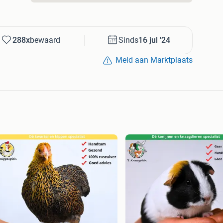
288x
bewaard
Sinds
16 jul '24
Meld aan Marktplaats