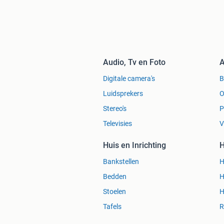
Audio, Tv en Foto
A
Digitale camera's
Luidsprekers
O
Stereo's
P
Televisies
V
Huis en Inrichting
H
Bankstellen
H
Bedden
H
Stoelen
H
Tafels
R