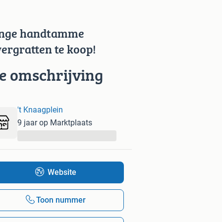
nge handtamme
ergratten te koop!
ie omschrijving
't Knaagplein
9 jaar op Marktplaats
...
Website
Toon nummer