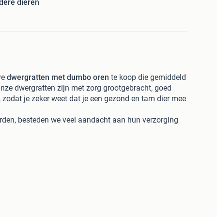
dere dieren
ve
dwergratten met dumbo oren
te koop die gemiddeld
Onze dwergratten zijn met zorg grootgebracht, goed
, zodat je zeker weet dat je een gezond en tam dier mee
den, besteden we veel aandacht aan hun verzorging
n vriendelijk karakter en zijn ze gemakkelijk handtam te
lzijn van de dieren altijd voorop.
dier. Voor dit bedrag krijg je een dwergrat die niet
esocialiseerd. Voordat onze dieren naar hun nieuwe
ekeken.
ocht je na de aankoop vragen hebben of ergens
ons terecht voor advies en ondersteuning. We willen
we dwergrat de beste start krijgt!