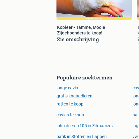
Kopieer - Tamme, Mooie
Zijdehoenders te koop!
Zie omschrijving
Populaire zoektermen
jonge cavia
cav
gratis knaagdieren
jon
ratten te koop
jo
cavias te koop
ham
john deere x105 in Zitmaaiers
ing
batik in Stoffen en Lappen
vw 