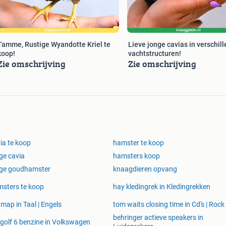
Tamme, Rustige Wyandotte Kriel te
Lieve jonge cavias in verschil
koop!
vachtstructuren!
Zie omschrijving
Zie omschrijving
ia te koop
hamster te koop
ge cavia
hamsters koop
nge goudhamster
knaagdieren opvang
sters te koop
hay kledingrek in Kledingrekken
 map in Taal | Engels
tom waits closing time in Cd's | Rock
behringer actieve speakers in
golf 6 benzine in Volkswagen