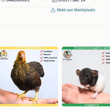
344x
bewaard
Sinds
11 dec '24
Meld aan Marktplaats