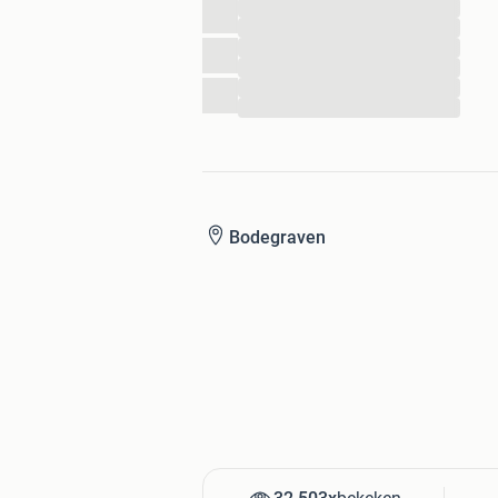
...
...
...
...
...
...
Bodegraven