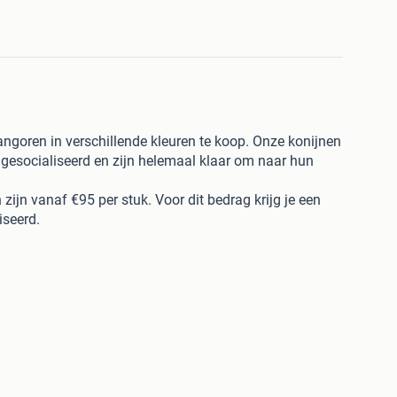
ngoren in verschillende kleuren te koop. Onze konijnen
gesocialiseerd en zijn helemaal klaar om naar hun
ijn vanaf €95 per stuk. Voor dit bedrag krijg je een
iseerd.
erd tegen RHD en Myxomatose.
ons verhuizen, is vanaf 8 weken oud.
als voedsters (vrouwtjes) beschikbaar. Daarnaast
mmen aan, die direct bij een voedster geplaatst
den, besteden we veel aandacht aan hun verzorging
n vriendelijk karakter en zijn ze gemakkelijk handtam te