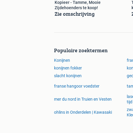
Kopieer - Tamme, Mooie
Zijdehoenders te koop!
Zie omschrijving
Populaire zoektermen
Konijnen
fra
konijnen fokker
kon
slacht konijnen
gec
franse hangoor voedster
ta
las
mer du nord in Truien en Vesten
tijd
zwa
ohlins in Onderdelen | Kawasaki
Kle