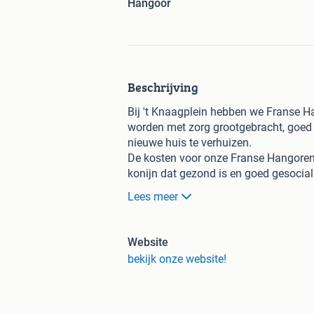
Hangoor
Beschrijving
Bij 't Knaagplein hebben we Franse Ha
worden met zorg grootgebracht, goed 
nieuwe huis te verhuizen.
De kosten voor onze Franse Hangoren z
konijn dat gezond is en goed gesocial
Lees meer
De konijnen zijn volledig gevaccine
De gemiddelde leeftijd waarop ze bij 
We hebben zowel rammen (mannetjes) 
Website
bieden we ook (jonge) gecastreerde ra
bekijk onze website!
kunnen worden.
Vanaf het moment dat ze geboren wor
en socialisatie. Hierdoor hebben ze ee
maken.