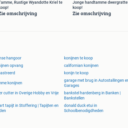
Tamme, Rustige Wyandotte Kriel te
Jonge handtamme dwergratte
koop!
koop!
Zie omschrijving
Zie omschrijving
nse hangoor
konijnen te koop
ijnen opvang
californian konijnen
astreerd
konijn te koop
garage met brug in Autostallingen e
mme konijnen
Garages
er cutter in Overige Hobby en Vrije
bankstel hardenberg in Banken |
Bankstellen
rt tapijt in Stoffering | Tapijten en
donald duck etui in
den
Schoolbenodigdheden