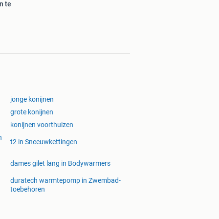
n te
jonge konijnen
grote konijnen
konijnen voorthuizen
n
t2 in Sneeuwkettingen
dames gilet lang in Bodywarmers
duratech warmtepomp in Zwembad-
toebehoren