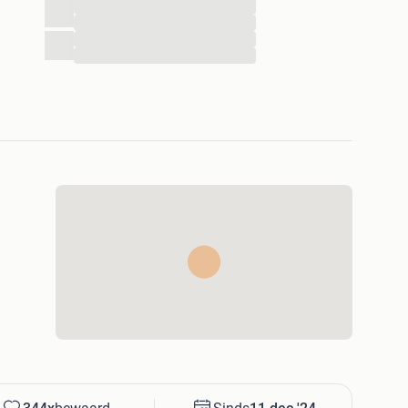
...
...
...
...