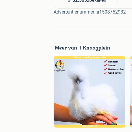
32.503x
bekeken
Advertentienummer: a1508752932
Meer van 't Knaagplein