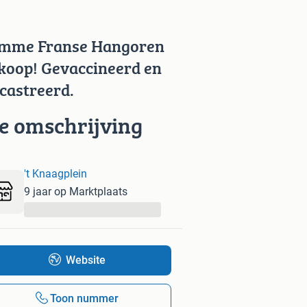
mme Franse Hangoren
 koop! Gevaccineerd en
castreerd.
ie omschrijving
't Knaagplein
9 jaar op Marktplaats
...
Website
Toon nummer