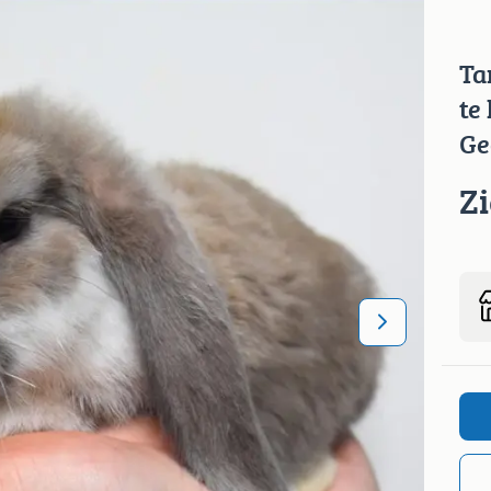
Ta
te
Ge
Z