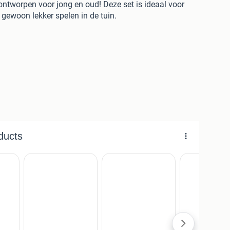
 ontworpen voor jong en oud! Deze set is ideaal voor
 gewoon lekker spelen in de tuin.
mpleet springparcours bouwen. De onderdelen
envoudig op te zetten
, zodat je overal en altijd kunt
favoriete kleuren en maak van elk parcours een feestje!
 agility met honden en paarden.
kkelijk te verplaatsen.
voor jarenlang plezier.
sief regenboogopties!
m, lichtgewicht kunststof. 3kg
rijk en duurzaam, lengte 175cm, 40mm doorsnede. 1kg