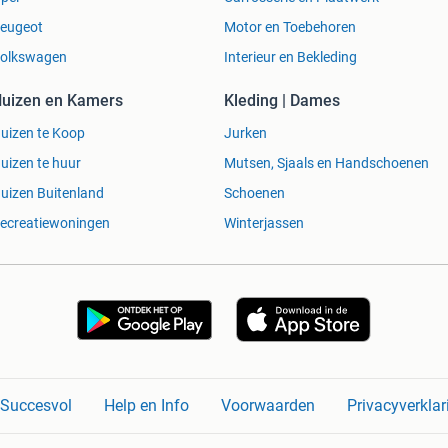
eugeot
Motor en Toebehoren
olkswagen
Interieur en Bekleding
uizen en Kamers
Kleding | Dames
uizen te Koop
Jurken
uizen te huur
Mutsen, Sjaals en Handschoenen
uizen Buitenland
Schoenen
ecreatiewoningen
Winterjassen
n Succesvol
Help en Info
Voorwaarden
Privacyverklar