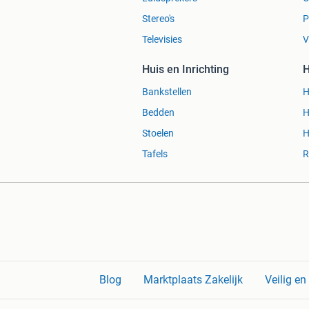
Stereo's
P
Televisies
V
Huis en Inrichting
H
Bankstellen
H
Bedden
H
Stoelen
H
Tafels
R
Blog
Marktplaats Zakelijk
Veilig e