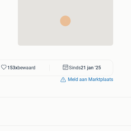
 met ons op voor beschikbaarheid en prijzen!
bbyhorse hoofdstel, hobbyhorse fjord, hobbyhorse te
anders, hindernis balken, hindernis, hindernissen,
pony, hobbyhorses, hobbyhorse stal, hobbyhorse tuig,
rijd, hobbyhorse halster, stokpaard hobbyhorse,
, hobbyhorse oornetje, hobbyhorse veulen, iw
yhorse vos, hindernissen paard, zachte
springhindernissen, pony, paard, stokpaard, stokpaardje,
rd, stokpaard hobbyhorse, hondenparcours,
153x
bewaard
Sinds
21 jan '25
Meld aan Marktplaats