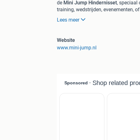
de
Mini Jump Hindernisset
, speciaal
training, wedstrijden, evenementen, of
Met deze hindernisset kun je een co
Lees meer
zijn
lichtgewicht
,
weerbestendig
, en
e
genieten van springplezier. Kies jouw 
Waarom kiezen voor Mini Jump?
Website
www.mini-jump.nl
Geschikt voor pony’s, stokpaardjes én
Lichtgewicht: zelfs door kinderen gema
Weerbestendig en duurzaam materiaal 
Verkrijgbaar in vrolijke kleuren, inclu
Compact en eenvoudig op te bergen.
Specificaties:
Staanders:
6 stuks, hoogte 86 c
Hindernisbalken:
5 stuks, kleur