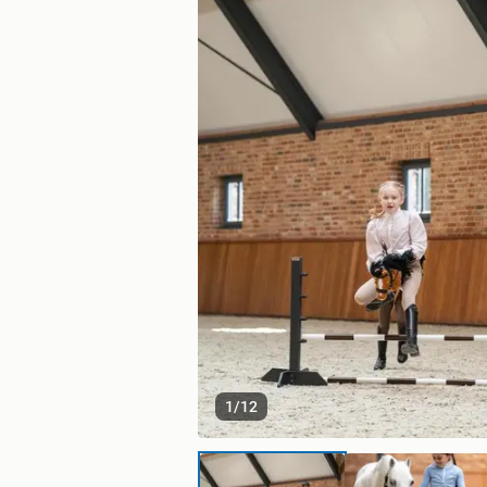
1
/
12