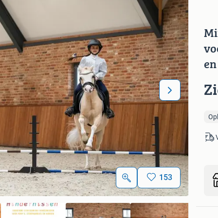
Mi
vo
en
Z
Op
153