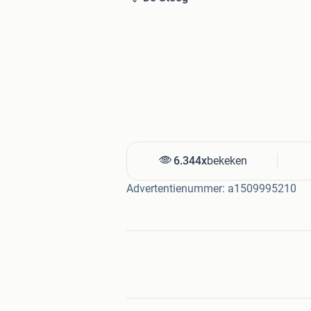
evenement. Neem vandaag nog contact
Trefwoorden:
hobbyhorse, hobbyhorse hindernis, ho
koop, ovega hobbyhorse, hindernis sta
hindernismateriaal, hindernisbalken, 
hobbyhorse spullen, hobbyhorse wedst
hobbyhorse bruin, hobbyhorse lemieux
hobbyhorses, hobbyhorse paard, hobb
hindernisbalken, cross hindernissen, 
hobby horse stokpaard, stal stokpaa
6.344x
bekeken
Advertentienummer: a1509995210