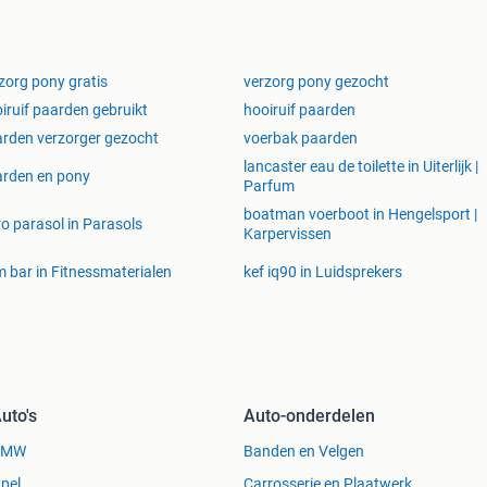
zorg pony gratis
verzorg pony gezocht
iruif paarden gebruikt
hooiruif paarden
rden verzorger gezocht
voerbak paarden
lancaster eau de toilette in Uiterlijk |
rden en pony
Parfum
boatman voerboot in Hengelsport |
ro parasol in Parasols
Karpervissen
 bar in Fitnessmaterialen
kef iq90 in Luidsprekers
uto's
Auto-onderdelen
BMW
Banden en Velgen
pel
Carrosserie en Plaatwerk