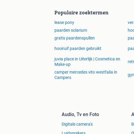
Populaire zoektermen
lease pony
ver
paarden solarium
hoo
gratis paardenspullen
paa
hooiruif paarden gebruikt
paa
juvia place in Uiterlijk | Cosmetica en
ret
Make-up
camper mercedes vito westfalia in
gym
Campers
Audio, Tv en Foto
A
Digitale camera's
Luidsprekers
O