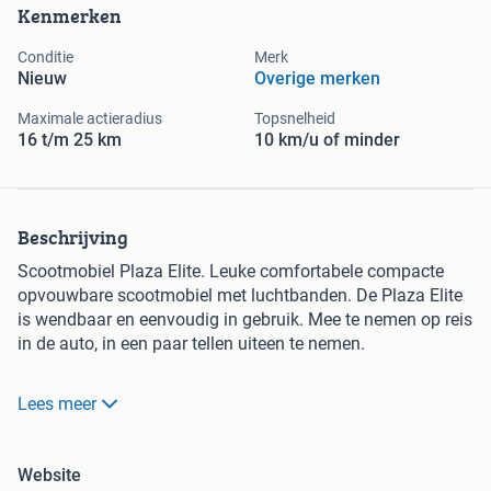
Kenmerken
Conditie
Merk
Nieuw
Overige merken
Maximale actieradius
Topsnelheid
16 t/m 25 km
10 km/u of minder
Beschrijving
Scootmobiel Plaza Elite. Leuke comfortabele compacte
opvouwbare scootmobiel met luchtbanden. De Plaza Elite
is wendbaar en eenvoudig in gebruik. Mee te nemen op reis
in de auto, in een paar tellen uiteen te nemen.
Lees meer
De Plaza Elite heeft een topsnelheid van circa 8 km per uur
en wordt af fabriek geleverd met kwalitatief hoogwaardige
accu's voor een bereik van wel 20-24 km.
Website