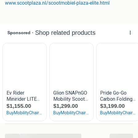
www.scootplaza.nl/scootmobiel-plaza-elite.html
Scootplaza iedere zondag ook geopend!
Vrijblijvend uit te proberen in onze showroom.
Voor 16:00 uur besteld, de volgende dag in huis!
Gratis verzending / direct uit voorraad leverbaar!
Kijk op www.scootplaza.nl voor al onze modellen.
Showroom amersfoort
Euroweg 25
3825 ha amersfoort
Dagelijks geopend maandag t/m zondag
Openingstijden : 09.00 - 17:00
Telnr: 033-4555444
Klik hieronder op de blauwe balk www.scootplaza.nl
voor meer informatie!
...