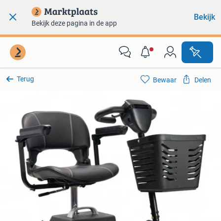
Bekijk
Bekijk deze pagina in de app
Terug
Bewaar
Delen