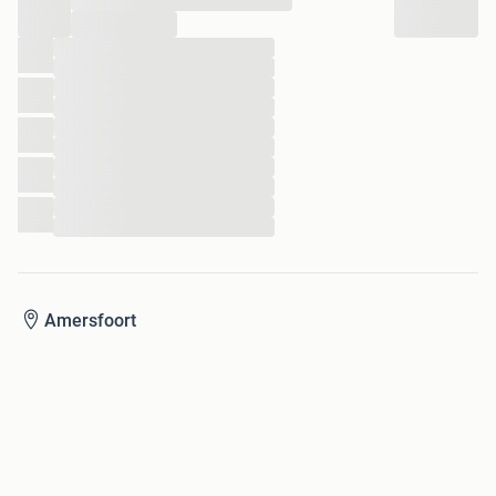
...
...
...
...
...
...
...
...
...
...
...
Amersfoort