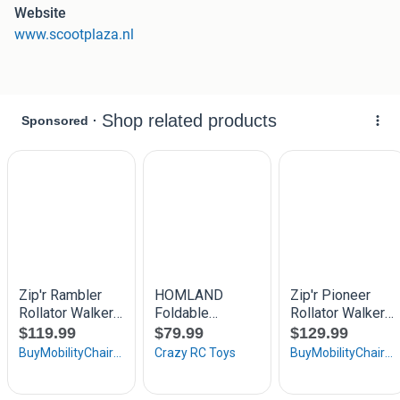
Website
www.scootplaza.nl
Scootplaza iedere zondag ook geopend!
Nieuw Rollator Plaza Lite 99,-
Kijk op Scootplaza.nl
voor al onze modellen.
Bezichtigen en uit te proberen in onze showroom.
Voor 16:00 uur besteld, de volgende dag in huis!
Showroom Amersfoort
Euroweg 25
3825 HA Amersfoort
Dagelijks Geopend Maandag t/m Zondag
Openingstijden : 09.00 - 17.00
telnr: 033-4555444
Klik hieronder op de blauwe balk www.scootplaza.nl
voor meer informatie!