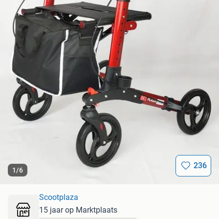
236
1
/
6
Scootplaza
15 jaar op Marktplaats