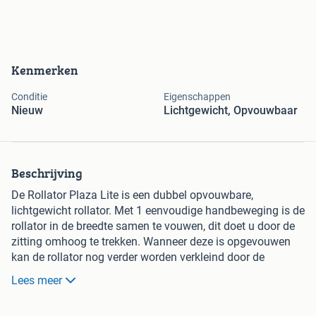
Kenmerken
Conditie
Eigenschappen
Nieuw
Lichtgewicht, Opvouwbaar
Beschrijving
De Rollator Plaza Lite is een dubbel opvouwbare,
lichtgewicht rollator. Met 1 eenvoudige handbeweging is de
rollator in de breedte samen te vouwen, dit doet u door de
zitting omhoog te trekken. Wanneer deze is opgevouwen
kan de rollator nog verder worden verkleind door de
klemmen aan het frame in te drukken en het frame naar u
Lees meer
toe te klappen. Zo heeft u een klein pakketje en past de
Rollator Plaza Lite in iedere auto.