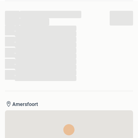
...
...
...
...
...
...
...
...
...
...
...
...
Amersfoort