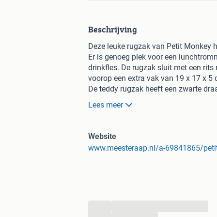
Beschrijving
Deze leuke rugzak van Petit Monkey he
Er is genoeg plek voor een lunchtromm
drinkfles. De rugzak sluit met een rits
voorop een extra vak van 19 x 17 x 5 c
De teddy rugzak heeft een zwarte dr
teddy met leopardprint en deze zijn ve
Lees meer
De rugzak is gemaakt van 100% polye
geworden. Eventuele vlekken verwijder
Website
Specificaties:
www.meesteraap.nl/a-69841865/petit
Leeftijd: Voor kinderen tot 7 jaar
Afmeting: 26 x 31 x 10 cm
Materiaal: 100% polyester teddy borg
Merk: Petit Monkey
...
De voordelen van shoppen bij Meest
- Achteraf betalen mogelijk met Klarn
...