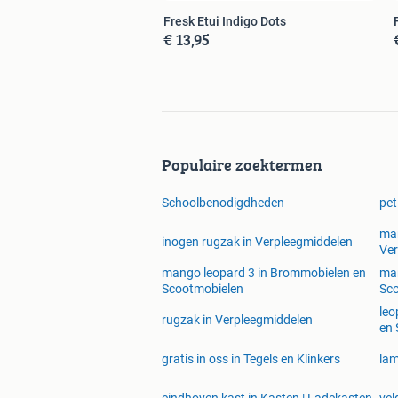
Fresk Etui Indigo Dots
€ 13,95
Populaire zoektermen
Schoolbenodigdheden
pet
mar
inogen rugzak in Verpleegmiddelen
Ver
mango leopard 3 in Brommobielen en
man
Scootmobielen
Sc
leo
rugzak in Verpleegmiddelen
en 
gratis in oss in Tegels en Klinkers
lam