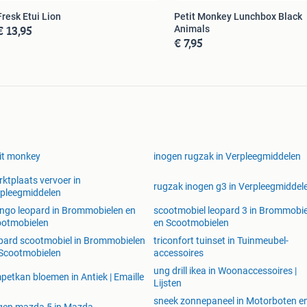
Fresk Etui Lion
Petit Monkey Lunchbox Black
€ 13,95
Animals
€ 7,95
it monkey
inogen rugzak in Verpleegmiddelen
ktplaats vervoer in
rugzak inogen g3 in Verpleegmiddel
pleegmiddelen
go leopard in Brommobielen en
scootmobiel leopard 3 in Brommobi
ootmobielen
en Scootmobielen
pard scootmobiel in Brommobielen
triconfort tuinset in Tuinmeubel-
Scootmobielen
accessoires
ung drill ikea in Woonaccessoires |
petkan bloemen in Antiek | Emaille
Lijsten
sneek zonnepaneel in Motorboten e