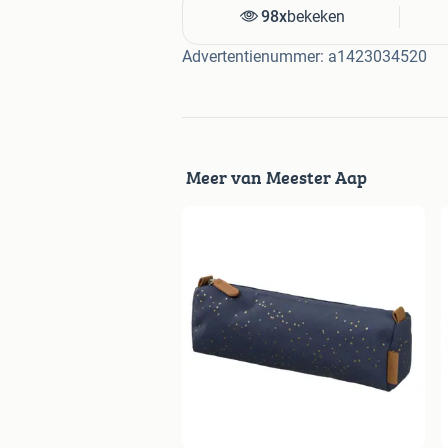
98x
bekeken
Advertentienummer: a1423034520
Meer van Meester Aap