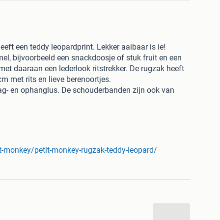
eft een teddy leopardprint. Lekker aaibaar is ie!
el, bijvoorbeeld een snackdoosje of stuk fruit en een
 met daaraan een lederlook ritstrekker. De rugzak heeft
m met rits en lieve berenoortjes.
aag- en ophanglus. De schouderbanden zijn ook van
rstelbaar.
ster teddy borg. De tas mag met de hand gewassen
 je met een vochtige doek.
-monkey/petit-monkey-rugzak-teddy-leopard/
er Aap:
a