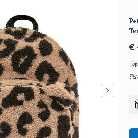
Pe
Te
€ 
Op