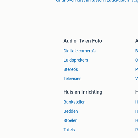
eindhoven kast in Kasten | Ladekasten
vel
Audio, Tv en Foto
A
Digitale camera's
Luidsprekers
O
Stereo's
P
Televisies
V
Huis en Inrichting
H
Bankstellen
H
Bedden
H
Stoelen
H
Tafels
R