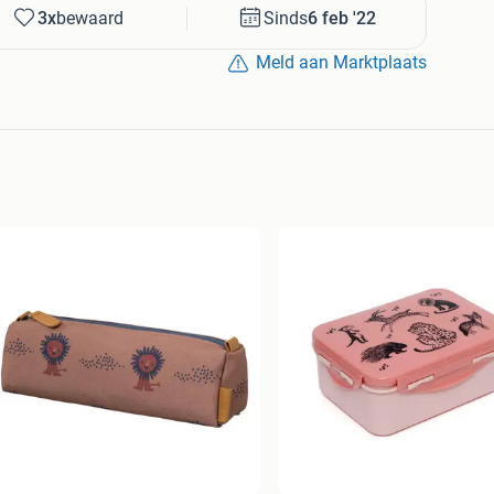
3x
bewaard
Sinds
6 feb '22
Meld aan Marktplaats