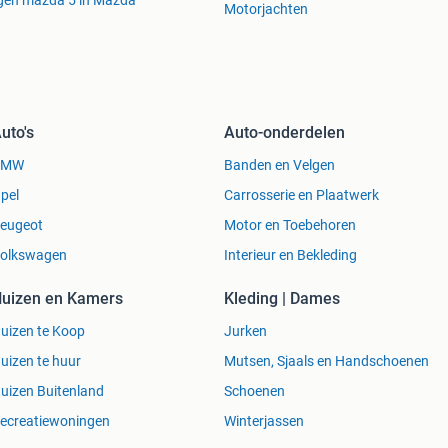
gen mazda 5 in Mazda
Motorjachten
uto's
Auto-onderdelen
BMW
Banden en Velgen
pel
Carrosserie en Plaatwerk
eugeot
Motor en Toebehoren
olkswagen
Interieur en Bekleding
uizen en Kamers
Kleding | Dames
uizen te Koop
Jurken
uizen te huur
Mutsen, Sjaals en Handschoenen
uizen Buitenland
Schoenen
ecreatiewoningen
Winterjassen