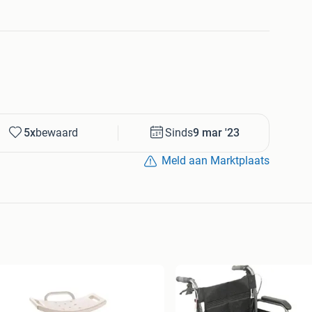
5x
bewaard
Sinds
9 mar '23
Meld aan Marktplaats