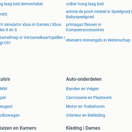
g laag bed demontabel
volker hoog laag bed
winnie de pooh mobiel in Speelgoed |
etti
Babyspeelgoed
ght simulator xbox in Games | Xbox
primagaz flessen in
ies X en S
Kampeeraccessoires
zamelmap in Verzamelkaartspellen |
elseviers stenengids in Wetenschap
gi-Oh!
uto's
Auto-onderdelen
BMW
Banden en Velgen
pel
Carrosserie en Plaatwerk
eugeot
Motor en Toebehoren
olkswagen
Interieur en Bekleding
uizen en Kamers
Kleding | Dames