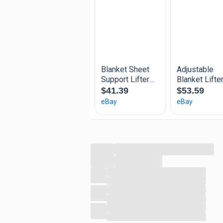
...
...
...
...
...
...
...
...