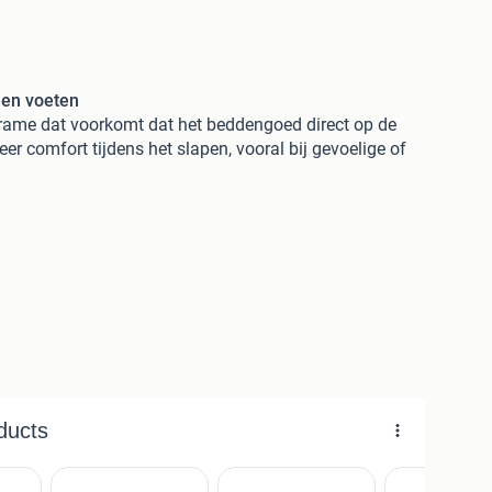
 en voeten
rame dat voorkomt dat het beddengoed direct op de
eer comfort tijdens het slapen, vooral bij gevoelige of
nvoudig tussen het matras en de bedbodem geschoven.
ondersteunt het beddengoed, waardoor er voldoende
et lichaam.
omfort en bewegingsvrijheid in bed, ideaal voor
gomgeving.