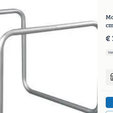
Mo
cm
€ 
Ve