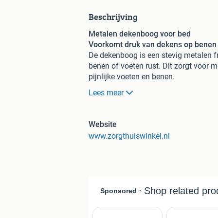
Beschrijving
Metalen dekenboog voor bed
Voorkomt druk van dekens op benen
De dekenboog is een stevig metalen f
benen of voeten rust. Dit zorgt voor m
pijnlijke voeten en benen.
Eenvoudig in gebruik
Lees meer
De onderkant van het frame wordt ee
De bovenkant van het metalen frame 
ruimte ontstaat tussen de deken en h
Website
Producteigenschappen
www.zorgthuiswinkel.nl
Hoogte: 40 cm
Lengte: 50 cm
Breedte: 52 cm
Deze metalen dekenboog biedt extra c
dagelijks gebruik thuis of in een zor
Sku: rs445a