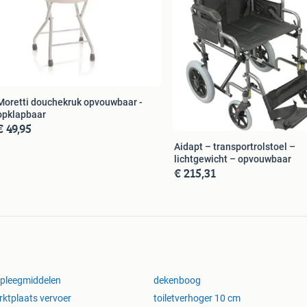
Moretti douchekruk opvouwbaar -
opklapbaar
€ 49,95
Aidapt – transportrolstoel –
lichtgewicht – opvouwbaar
€ 215,31
pleegmiddelen
dekenboog
ktplaats vervoer
toiletverhoger 10 cm