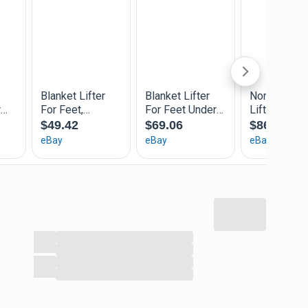
...
...
...
...