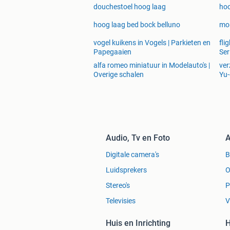
douchestoel hoog laag
hoo
hoog laag bed bock belluno
mor
vogel kuikens in Vogels | Parkieten en
fli
Papegaaien
Ser
alfa romeo miniatuur in Modelauto's |
ver
Overige schalen
Yu-
Audio, Tv en Foto
A
Digitale camera's
Luidsprekers
O
Stereo's
P
Televisies
V
Huis en Inrichting
H