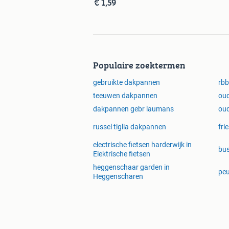
€ 1,59
Levering door op elk gewenst adres 
Zoekt u een bepaalde sortering ? mail
wij maken graag een geheel vrijblijv
Populaire zoektermen
.
gebruikte dakpannen
rbb
teeuwen dakpannen
oud
KIJK OP AL ONZE ADVERTENTIES 
dakpannen gebr laumans
oud
Let op onze openingstijden .
Kroesen 
russel tiglia dakpannen
fri
Alweer bijna 30 jaar keihard de goe
electrische fietsen harderwijk in
bus
Elektrische fietsen
Energiestraat 10
heggenschaar garden in
peu
Heggenscharen
7917 RA
Geesbrug.
Tel : 0524-291522