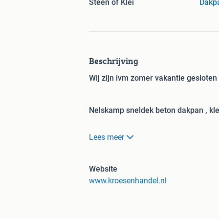
Steen of Klei
Dakp
Beschrijving
Wij zijn ivm zomer vakantie gesloten
Nelskamp sneldek beton dakpan , kle
DIRECT UIT VOORRAAD LEVERBAAR
Lees meer
Aantal per m2 = 9.7 stuks
Latafstand = 314 - 345 mm
Website
Dekkende breedte = 300 mm
www.kroesenhandel.nl
Aantal per pakket = 34 stuks
Gevelpannen , vorsten , dakfolie , pa