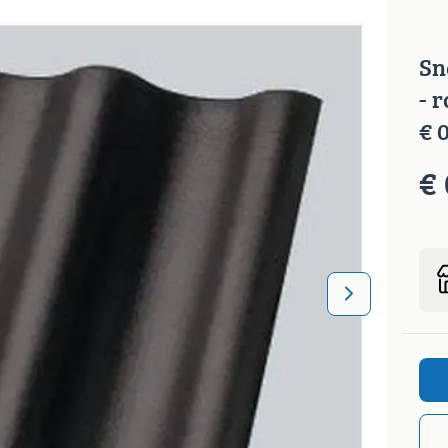
Sn
- 
€ 
€ 