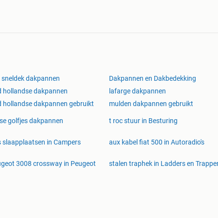
in EUROPA !
 of bel ons , en
ende offerte voor u
 sneldek dakpannen
Dakpannen en Dakbedekking
 hollandse dakpannen
lafarge dakpannen
VOOR HET AANBOD WELKE NU
IN VOORRAAD IS !!
 hollandse dakpannen gebruikt
mulden dakpannen gebruikt
Handel BV
ese golfjes dakpannen
t roc stuur in Besturing
dkoopste in stenen en dakpannen , 1994 - 2024 !
 slaapplaatsen in Campers
aux kabel fiat 500 in Autoradio's
geot 3008 crossway in Peugeot
stalen traphek in Ladders en Trappe