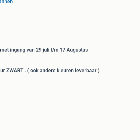
annen
 met ingang van 29 juli t/m 17 Augustus
ur ZWART . ( ook andere kleuren leverbaar )
 MET HULPSTUKKEN !
nhaken , alu-ondervorst , vorstbeugels etc uit voorraad