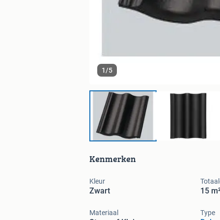
1
/
5
Kenmerken
Kleur
Totaal
Zwart
15 m²
Materiaal
Type