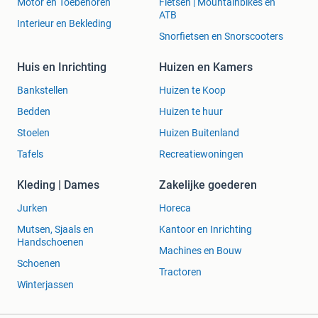
Motor en Toebehoren
Fietsen | Mountainbikes en
ATB
Interieur en Bekleding
Snorfietsen en Snorscooters
Huis en Inrichting
Huizen en Kamers
Bankstellen
Huizen te Koop
Bedden
Huizen te huur
Stoelen
Huizen Buitenland
Tafels
Recreatiewoningen
Kleding | Dames
Zakelijke goederen
Jurken
Horeca
Mutsen, Sjaals en
Kantoor en Inrichting
Handschoenen
Machines en Bouw
Schoenen
Tractoren
Winterjassen