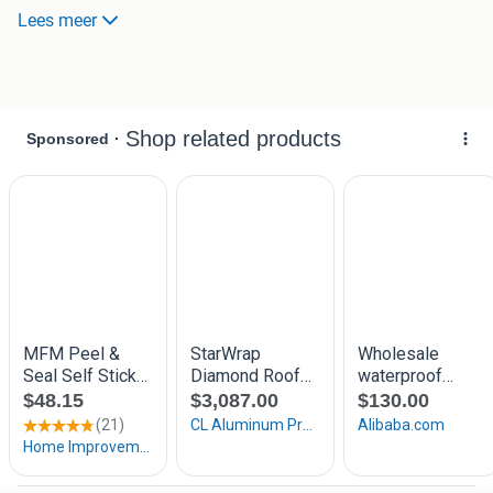
IKO : canam : Atab: powergum:
Lees meer
Al onze dakleer heeft een polyester inlage !
ACTIE beschikbaar in lei of bezand of glad,
4mm dik toplaag rol 5 meter voor 19,83 Ex 24 inclusief btw
4mm dik toplaag rol 6 meter voor 23,97 ex 29,00 inclusief
btw
4mm dik toplaag rol 7,5 meter 29,75 ex 36 incl. btw
kleuren lei zwart grijs wit groen rood op voorraad
ACTIE 3 mm dik bezand 10 meter lang 27,27 Ex 33- incl
btw
Onderlaag dakleer plakrollen spijkerrollen van iko
Spijkerrollen p60460 rollen 10 meter voor 20,66 Ex 25,00
inc btw