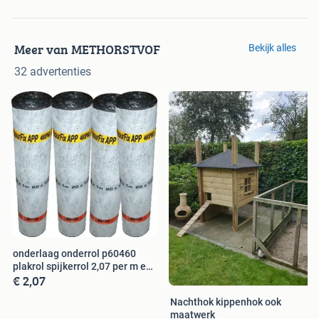
Meer van METHORSTVOF
Bekijk alles
32 advertenties
onderlaag onderrol p60460
plakrol spijkerrol 2,07 per m ex
€ 2,07
‼
Nachthok kippenhok ook
maatwerk