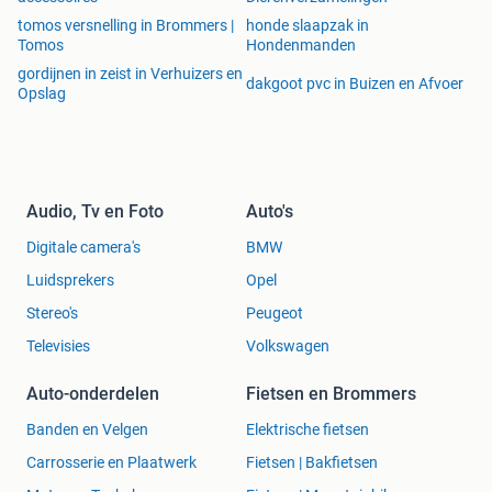
tomos versnelling in Brommers |
honde slaapzak in
Tomos
Hondenmanden
gordijnen in zeist in Verhuizers en
dakgoot pvc in Buizen en Afvoer
Opslag
Audio, Tv en Foto
Auto's
Digitale camera's
BMW
Luidsprekers
Opel
Stereo's
Peugeot
Televisies
Volkswagen
Auto-onderdelen
Fietsen en Brommers
Banden en Velgen
Elektrische fietsen
Carrosserie en Plaatwerk
Fietsen | Bakfietsen