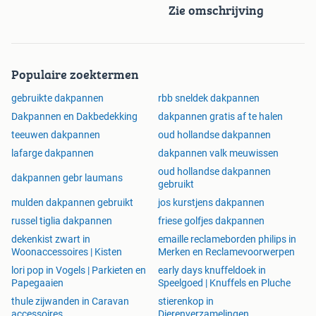
Zie omschrijving
Populaire zoektermen
gebruikte dakpannen
rbb sneldek dakpannen
Dakpannen en Dakbedekking
dakpannen gratis af te halen
teeuwen dakpannen
oud hollandse dakpannen
lafarge dakpannen
dakpannen valk meuwissen
oud hollandse dakpannen
dakpannen gebr laumans
gebruikt
mulden dakpannen gebruikt
jos kurstjens dakpannen
russel tiglia dakpannen
friese golfjes dakpannen
dekenkist zwart in
emaille reclameborden philips in
Woonaccessoires | Kisten
Merken en Reclamevoorwerpen
lori pop in Vogels | Parkieten en
early days knuffeldoek in
Papegaaien
Speelgoed | Knuffels en Pluche
thule zijwanden in Caravan
stierenkop in
accessoires
Dierenverzamelingen