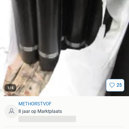
25
1
/
4
METHORSTVOF
8 jaar op Marktplaats
...