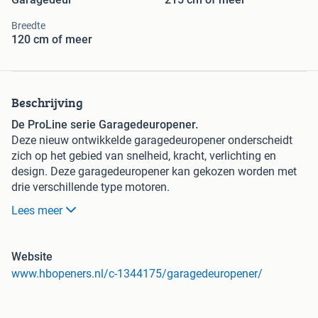
Breedte
120 cm of meer
Beschrijving
De ProLine serie Garagedeuropener.
Deze nieuw ontwikkelde garagedeuropener onderscheidt
zich op het gebied van snelheid, kracht, verlichting en
design. Deze garagedeuropener kan gekozen worden met
drie verschillende type motoren.
Lees meer
Type ProLine 600: Geschikt voor garagedeuren met
een maximale afmeting van 8m² en maximaal 90
kilogram.
Website
Type ProLine 800: Geschikt voor garagedeuren met
www.hbopeners.nl/c-1344175/garagedeuropener/
een maximale afmeting van 10m² en maximaal 110
kilogram.
Type ProLine 1000: Geschikt voor garagedeuren met