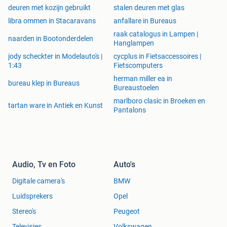
deuren met kozijn gebruikt
stalen deuren met glas
libra ommen in Stacaravans
anfallare in Bureaus
raak catalogus in Lampen |
naarden in Bootonderdelen
Hanglampen
jody scheckter in Modelauto's |
cycplus in Fietsaccessoires |
1:43
Fietscomputers
herman miller ea in
bureau klep in Bureaus
Bureaustoelen
marlboro clasic in Broeken en
tartan ware in Antiek en Kunst
Pantalons
Audio, Tv en Foto
Auto's
Digitale camera's
BMW
Luidsprekers
Opel
Stereo's
Peugeot
Televisies
Volkswagen