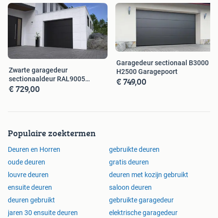
HBopeners is de specialist op het gebied van Elektrische
garagedeuropeners. Al onze producten zijn nieuw en uit
voorraad leverbaar. De openers zijn direct te bestellen in
onze webwinkel en zullen de volgende dag GRATIS worden
verzonden. Afhalen is op afspraak mogelijk bij ons
Garagedeur sectionaal B3000 x
magazijn in Ede.
Zwarte garagedeur
H2500 Garagepoort
sectionaaldeur RAL9005
€ 749,00
€ 729,00
Diverse maten
Op al onze producten geldt de wettelijke garantieperiode
van 2 jaar.
Veilig te bestellen in onze webwinkel, betalen is mogelijk
Populaire zoektermen
met I-deal, Paypal, Visa, Mistercash, Mastercard,
Bankcontact, Rembours of het bedrag isvooraf over te
Deuren en Horren
gebruikte deuren
maken op onze rekening. Afhalen is op afspraak mogelijk
oude deuren
gratis deuren
bij ons magazijn in Ede.
louvre deuren
deuren met kozijn gebruikt
ensuite deuren
saloon deuren
deuren gebruikt
gebruikte garagedeur
jaren 30 ensuite deuren
elektrische garagedeur