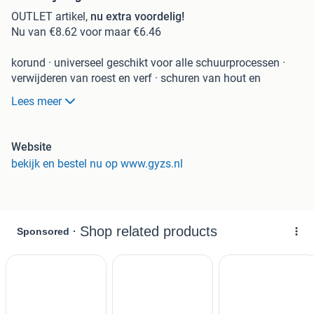
OUTLET artikel,
nu extra voordelig!
Nu van €8.62 voor maar €6.46
korund · universeel geschikt voor alle schuurprocessen ·
verwijderen van roest en verf · schuren van hout en
metalen · geschikt voor alle excentrische slijpers met
Lees meer
opnameplaat met 6 of 8 gaten · afzuiggaten Ø 10 mm ·
vastklittend · Uitvoering GLS 4 + GLS 5: voor elektrische
gereedschappen van de merken AEG, Atlas Copco, Black &
Website
Decker, Bosch, DeWalt, ELU, Festool, Hitachi, Kress, Makita,
bekijk en bestel nu op www.gyzs.nl
Metabo en Skil Uitvoering GLS 1: voor elektrische
gereedschappen van de merken Festool, Holz-Her, Mafell
en Makita Uitvoering GLS 3: voor elektrische
gereedschappen van de merken Bosch, DeWalt, ELU,
Hitachi en Metabo
Toepassingsgebied: voor hout / metaal
Materiaalgeschiktheid staal: Bijzonder goed geschikt
Materiaalgeschiktheid gietijzer: Bijzonder goed geschikt
Naast dit product biedt
GYZS.nl
nog vele andere keuzes!