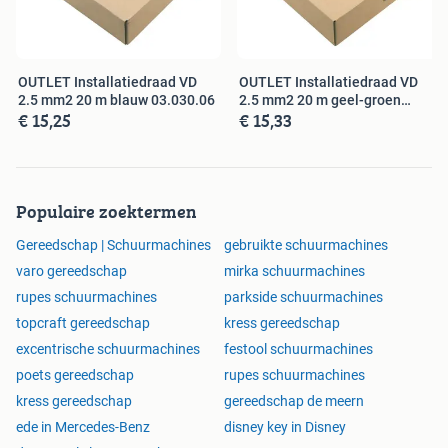
OUTLET Installatiedraad VD
OUTLET Installatiedraad VD
2.5 mm2 20 m blauw 03.030.06
2.5 mm2 20 m geel-groen
€ 15,25
€ 15,33
03.030.12
Populaire zoektermen
Gereedschap | Schuurmachines
gebruikte schuurmachines
varo gereedschap
mirka schuurmachines
rupes schuurmachines
parkside schuurmachines
topcraft gereedschap
kress gereedschap
excentrische schuurmachines
festool schuurmachines
poets gereedschap
rupes schuurmachines
kress gereedschap
gereedschap de meern
ede in Mercedes-Benz
disney key in Disney