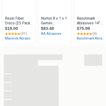
Professionele IJzerwaren en Bouwmaterialen
Wij adviseren je graag en beantwoorden al je vragen
Bezorging in heel Europa.
Meer dan 80.000 artikelen.
Voor ondernemers en particulieren.
Gratis bezorging vanaf € 100*
Bekijk snel onze website
...
...
...
...
...
...
...
...
...
...
...