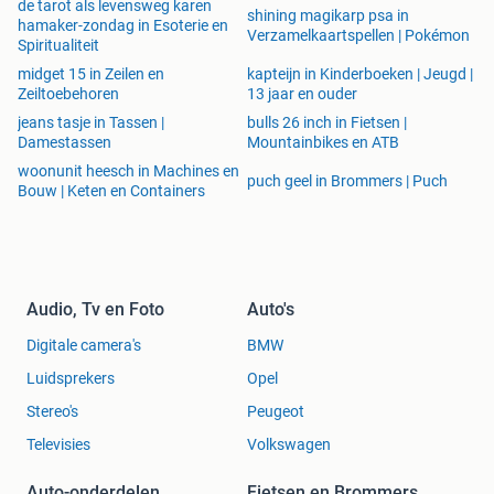
de tarot als levensweg karen
shining magikarp psa in
hamaker-zondag in Esoterie en
Verzamelkaartspellen | Pokémon
Spiritualiteit
midget 15 in Zeilen en
kapteijn in Kinderboeken | Jeugd |
Zeiltoebehoren
13 jaar en ouder
jeans tasje in Tassen |
bulls 26 inch in Fietsen |
Damestassen
Mountainbikes en ATB
woonunit heesch in Machines en
puch geel in Brommers | Puch
Bouw | Keten en Containers
Audio, Tv en Foto
Auto's
Digitale camera's
BMW
Luidsprekers
Opel
Stereo's
Peugeot
Televisies
Volkswagen
Auto-onderdelen
Fietsen en Brommers