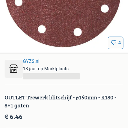
4
GYZS.nl
13 jaar op Marktplaats
...
OUTLET Tecwerk klitschijf - ø150mm - K180 -
8+1 gaten
€ 6,46