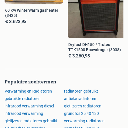
Garagaheater Garage Heater Werkplaatsheater Werkplaats
Bedrijfsheater Bedrijfs Loodsverwarming Loods
60 Kw Winterwarm gasheater
Verwarming Winkel Showroom Gasheater Gas
(3425)
Aardgasheater Aardgas Propaanheater Propaan
€ 3.623,95
Flessengas
Dryfast DH150 / Trotec
TTK1500 Bouwdroger (3038)
€ 3.260,95
Populaire zoektermen
Verwarming en Radiatoren
radiatoren gebruikt
gebruikte radiatoren
antieke radiatoren
infrarood verwarming diesel
gietijzeren radiatoren
infrarood verwarming
grundfos 25 40 130
gietijzeren radiatoren gebruikt
verwarming radiatoren