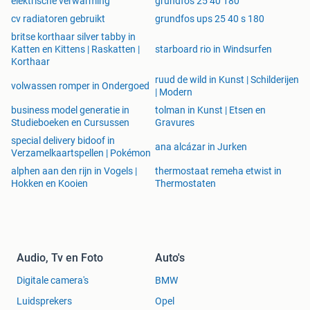
elektrische verwarming
grundfos 25 40 180
cv radiatoren gebruikt
grundfos ups 25 40 s 180
britse korthaar silver tabby in
Katten en Kittens | Raskatten |
starboard rio in Windsurfen
Korthaar
ruud de wild in Kunst | Schilderijen
volwassen romper in Ondergoed
| Modern
business model generatie in
tolman in Kunst | Etsen en
Studieboeken en Cursussen
Gravures
special delivery bidoof in
ana alcázar in Jurken
Verzamelkaartspellen | Pokémon
alphen aan den rijn in Vogels |
thermostaat remeha etwist in
Hokken en Kooien
Thermostaten
Audio, Tv en Foto
Auto's
Digitale camera's
BMW
Luidsprekers
Opel