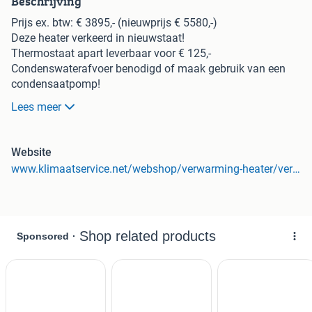
Beschrijving
Prijs ex. btw: € 3895,- (nieuwprijs € 5580,-)
Deze heater verkeerd in nieuwstaat!
Thermostaat apart leverbaar voor € 125,-
Condenswaterafvoer benodigd of maak gebruik van een
condensaatpomp!
Condensaatpomp apart leverbaar voor € 245,-
Lees meer
Type: HR-40
Opgenomen elektrisch vermogen: 0.45Kw
Voedingsspanning: 230V
Website
Soort brandstof: Aardgas
www.klimaatservice.net/webshop/verwarming-heater/verwarming-heater-gebruikt/30-tot-50kw-aardgas-heaters/detail/1115/40-kw-winterwarm-hr-gasheater-2961.html
Vereiste voordruk: 25mbar
Gasverbruik: 4.8 m3/h
Nominaal vermogen: 12 - 40 Kw
Luchtverplaatsing: 4500 m3/h
Montage:
Uiteraard kunnen wij van installatiebedrijf "van den Hil
Klimaatservice" ook de gehele montage voor u verzorgen.(
alleen in Nederland en Belgie )