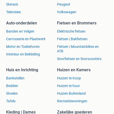
Stereo's
Peugeot
Televisies
Volkswagen
Auto-onderdelen
Fietsen en Brommers
Banden en Velgen
Elektrische fietsen
Carrosserie en Plaatwerk
Fietsen | Bakfietsen
Motor en Toebehoren
Fietsen | Mountainbikes en
ATB
Interieur en Bekleding
Snorfietsen en Snorscooters
Huis en Inrichting
Huizen en Kamers
Bankstellen
Huizen te Koop
Bedden
Huizen te huur
Stoelen
Huizen Buitenland
Tafels
Recreatiewoningen
Kleding | Dames
Zakelijke goederen