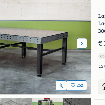
La
La
30
€ 
Op
252