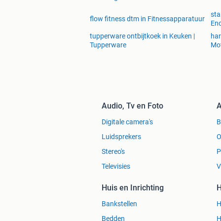
sta
flow fitness dtm in Fitnessapparatuur
Enc
tupperware ontbijtkoek in Keuken |
har
Tupperware
Mot
Audio, Tv en Foto
A
Digitale camera's
Luidsprekers
O
Stereo's
P
Televisies
V
Huis en Inrichting
H
Bankstellen
H
Bedden
H