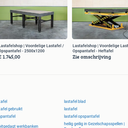
Lastafelshop | Voordelige Lastafel /
Lastafelshop | Voordelige Last
Opspantafel - 2500x1200
Opspantafel - Heftafel
€ 1.745,00
Zie omschrijving
tafel
lastafel blad
tafel gebruikt
lastafel
pantafel
lastafel opspantafel
heilig geilig in Gezelschapsspellen |
oitgedagt werkbanken