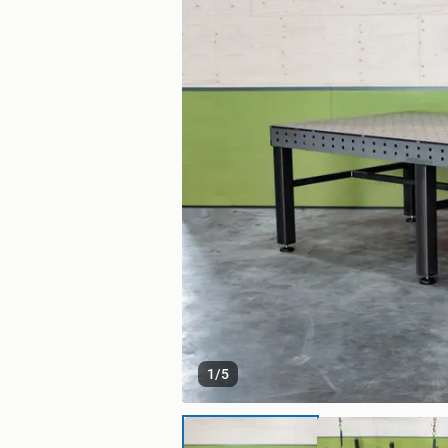
1
/
5