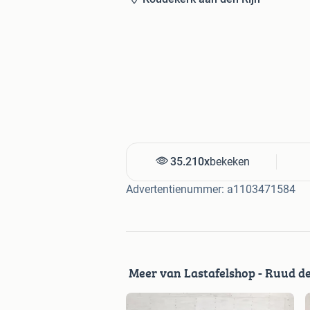
35.210x
bekeken
Advertentienummer: a1103471584
Meer van Lastafelshop - Ruud d