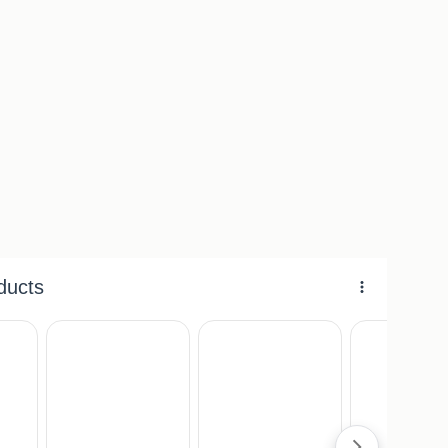
m
orzien van M20 stelvoeten
ksheid garantie
l leverbaar
lastafels