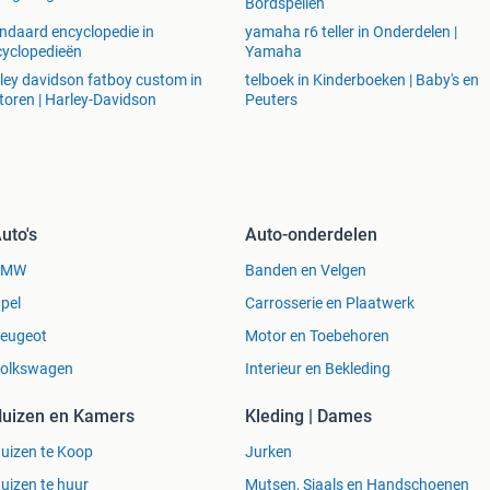
Bordspellen
ndaard encyclopedie in
yamaha r6 teller in Onderdelen |
yclopedieën
Yamaha
ley davidson fatboy custom in
telboek in Kinderboeken | Baby's en
oren | Harley-Davidson
Peuters
uto's
Auto-onderdelen
BMW
Banden en Velgen
pel
Carrosserie en Plaatwerk
eugeot
Motor en Toebehoren
olkswagen
Interieur en Bekleding
uizen en Kamers
Kleding | Dames
uizen te Koop
Jurken
uizen te huur
Mutsen, Sjaals en Handschoenen