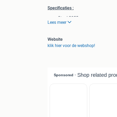
Specificaties :
Staal S355
Lees meer
Blad 15 mm dik
Zijranden 150 mm hoog
Verstevigingsraster h.o.h 500m
Website
Onderstel van koker 100x100 vo
klik hier voor de webshop!
Maatvoering:
Exacte maat 2970/1470 ivm haa
Vlakheid +- 0.05 mm
Gaten h.o.h 100 mm
Gaten 16 / 20 en 28 mm allemaa
Koppelbaar aan onze Standaard 
Prijzen
Bouwpakket vanaf €2245,-