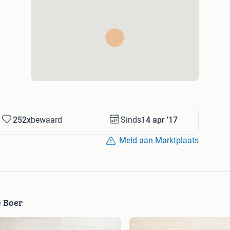
252x
bewaard
Sinds
14 apr '17
Meld aan Marktplaats
e Boer