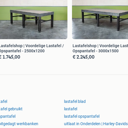
Lastafelshop | Voordelige Lastafel /
Lastafelshop | Voordelige Last
Opspantafel - 2500x1200
Opspantafel - 3000x1500
€ 1.745,00
€ 2.245,00
tafel
lastafel blad
tafel gebruikt
lastafel
pantafel
lastafel opspantafel
oitgedagt werkbanken
uitlaat in Onderdelen | Harley-David