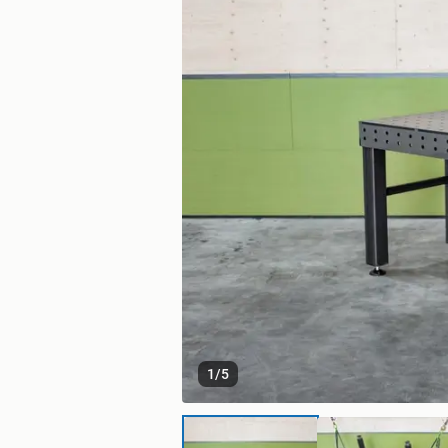
1
/
5