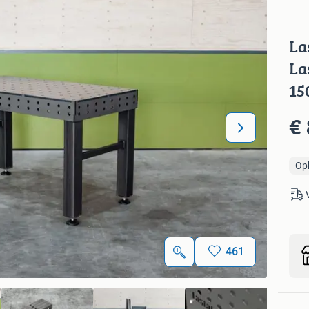
La
La
15
€
Op
461