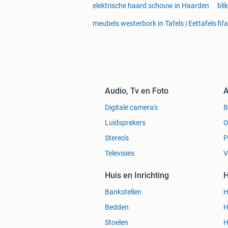
elektrische haard schouw in Haarden
bli
meubels westerbork in Tafels | Eettafels
fif
Audio, Tv en Foto
A
Digitale camera's
Luidsprekers
O
Stereo's
P
Televisies
V
Huis en Inrichting
H
Bankstellen
H
Bedden
H
Stoelen
H