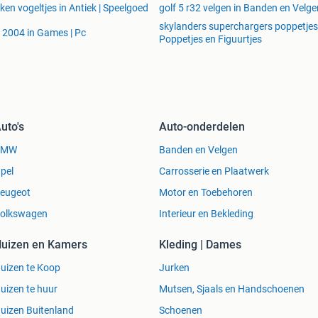
kken vogeltjes in Antiek | Speelgoed
golf 5 r32 velgen in Banden en Velge
skylanders superchargers poppetjes
a 2004 in Games | Pc
Poppetjes en Figuurtjes
uto's
Auto-onderdelen
BMW
Banden en Velgen
pel
Carrosserie en Plaatwerk
eugeot
Motor en Toebehoren
olkswagen
Interieur en Bekleding
uizen en Kamers
Kleding | Dames
uizen te Koop
Jurken
uizen te huur
Mutsen, Sjaals en Handschoenen
uizen Buitenland
Schoenen