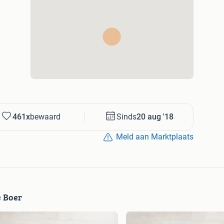
461x
bewaard
Sinds
20 aug '18
Meld aan Marktplaats
e Boer