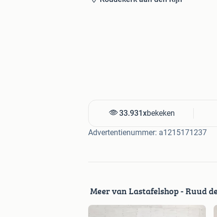
33.931x
bekeken
Advertentienummer: a1215171237
Meer van Lastafelshop - Ruud d