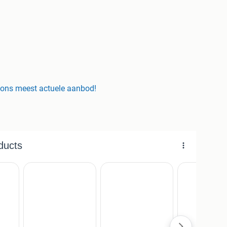
gelijk)
r ons meest actuele aanbod!
mm
 980 mm!
land
timent aan tafels & tools is te bestellen via onze