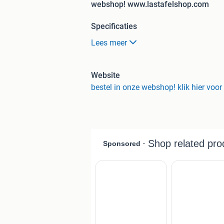
webshop! www.lastafelshop.com
Specificaties
Lees meer
Formaat 1500x800x150
Staal S355
Bladdikte 15mm
Website
Gaten rond 20 (andere gaten mo
bestel in onze webshop! klik hier voo
Verstevigingsraster h.o.h. 500
Hoogte verstelbaar van 900 tot
Prijzen:
Bouwpakket vanaf € 825,-
Compleet vanaf € 1075,-
Bezorgen 175,- door heel Neder
Prijzen zijn excl. 21% btw
Wij beschikken over een compleet assor