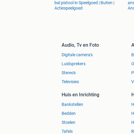
bal pistool in Speelgoed | Buiten |
ans
Actiespeelgoed
Ans
Audio, Tv en Foto
A
Digitale camera's
Luidsprekers
O
Stereo's
P
Televisies
V
Huis en Inrichting
H
Bankstellen
H
Bedden
H
Stoelen
H
Tafels
R