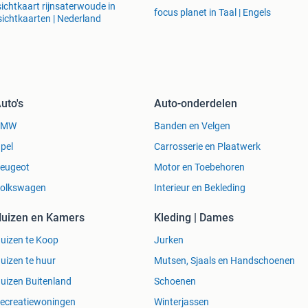
ichtkaart rijnsaterwoude in
focus planet in Taal | Engels
ichtkaarten | Nederland
uto's
Auto-onderdelen
BMW
Banden en Velgen
pel
Carrosserie en Plaatwerk
eugeot
Motor en Toebehoren
olkswagen
Interieur en Bekleding
uizen en Kamers
Kleding | Dames
uizen te Koop
Jurken
uizen te huur
Mutsen, Sjaals en Handschoenen
uizen Buitenland
Schoenen
ecreatiewoningen
Winterjassen