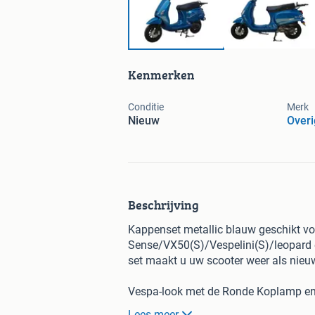
Kenmerken
Conditie
Merk
Nieuw
Over
Beschrijving
Kappenset metallic blauw geschikt v
Sense/VX50(S)/Vespelini(S)/leopard e
set maakt u uw scooter weer als nieu
Vespa-look met de Ronde Koplamp en
De kappenset bestaat uit de volgend
Lees meer