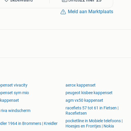
ere vespa-look scooter onderdelen
.nl/nl/tags/riva/#126102883).
Meld aan Marktplaats
appenset maakt u uw AGM VX50 (S), BTC Riva (S), La
lijk ogende chinese scooter weer als nieuw!
penset vivacity
aerox kappenset
ppenset sym mio
peugeot kisbee kappenset
 kappenset
agm vx50 kappenset
racefiets 57 tot 61 in Fietsen |
 riva windscherm
Racefietsen
pocketline in Mobiele telefoons |
idler 1964 in Brommers | Kreidler
Hoesjes en Frontjes | Nokia