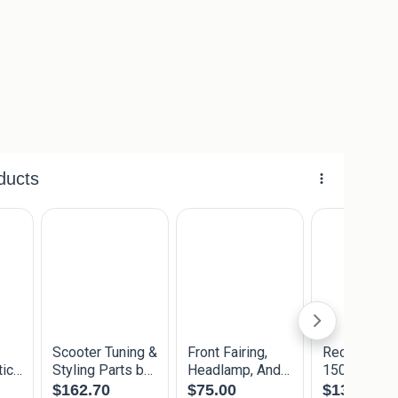
)
mp)