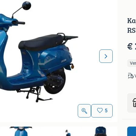
Ka
RS
€ 
Ve
5