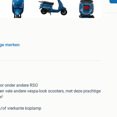
ige merken
oor onder andere RSO
n vele andere vespa-look scooters, met deze prachtige
w!
/of vierkante koplamp
e 21 champagne gekleurde delen: