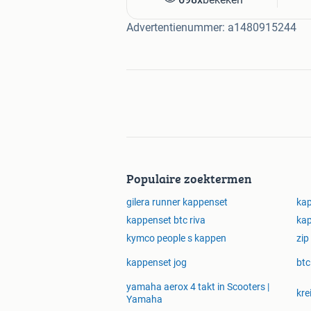
niet een kijkje te nemen bij onze and
(https://www.retroscooteronderdelen
Advertentienummer: a1480915244
Met deze complete metallic blauwe k
Souris sourini, RSO sense of ander ge
Populaire zoektermen
gilera runner kappenset
kap
kappenset btc riva
ka
kymco people s kappen
zip
kappenset jog
btc
yamaha aerox 4 takt in Scooters |
kre
Yamaha