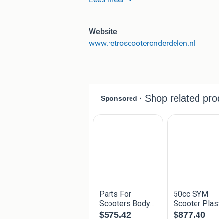
Spatbord
Onderspoiler (voor/onderkant)
Website
Voorscherm
www.retroscooteronderdelen.nl
Beenschild
Klep Beenschild
Stuurkap voor ( Ronde Koplamp
Stuurkap voor (vierkante kopla
Tellerkap (ronde koplamp)
Tellerkap (vierkante koplamp)
Treeplaat
Accudeksel
Inspectiekapje Treeplaat
Zijskirt Links (onder treeplaat)
Zijskirt Rechts (onder treeplaat)
Zijkap Links
Smalle kap onderkant zijkap
Zijkap Rechts
Smalle kap onderkant zijkap
VIN kapje
Kentekenkap