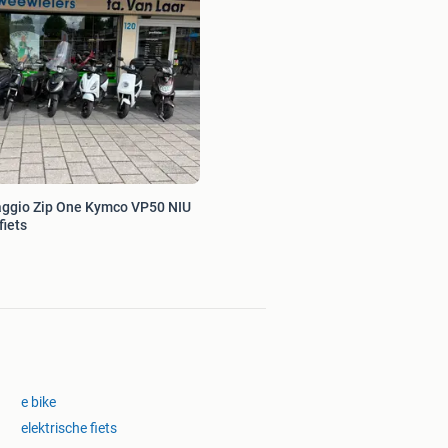
aggio Zip One Kymco VP50 NIU
iets
e bike
elektrische fiets