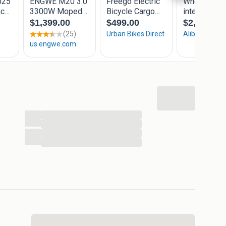
 optie pakket t.w.v €178.-
 optie pakket t.w.v €178.-
...
...
...
w.v €178.-
...
op de volgende tijden: