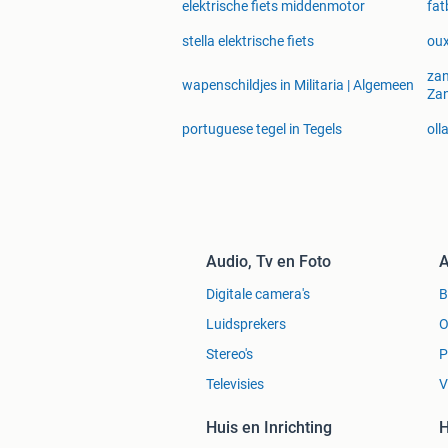
elektrische fiets middenmotor
fat
stella elektrische fiets
oux
zan
wapenschildjes in Militaria | Algemeen
Za
portuguese tegel in Tegels
oll
Audio, Tv en Foto
A
Digitale camera's
Luidsprekers
O
Stereo's
P
Televisies
V
Huis en Inrichting
H