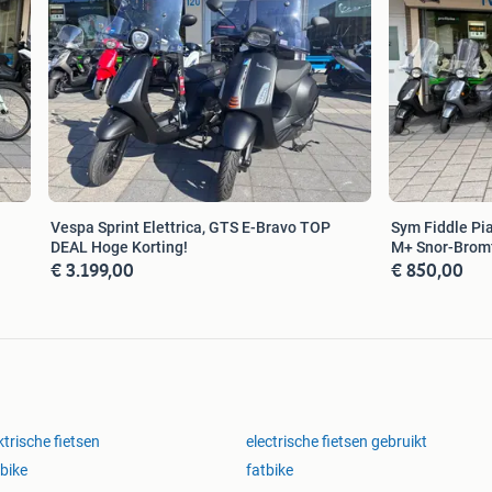
Vespa Sprint Elettrica, GTS E-Bravo TOP
Sym Fiddle Pi
DEAL Hoge Korting!
M+ Snor-Bromf
€ 3.199,00
€ 850,00
ktrische fietsen
electrische fietsen gebruikt
 bike
fatbike