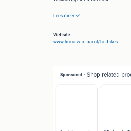
Foto: 2
Lees meer
Ontvang nu op alle
NIEUWE KNAAP B
Het antiediefstalpakket bevat:
Website
- Knaap alarm incl. montage. € 89.50
www.firma-van-laar.nl/fat-bikes
- Art ** Vouwslot. € 89.50.-
(Let op actie niet geldig op gebruikte
Foto: 3
Nieuw KNAAP AMS-X26
Kleur: mat zwart
Prijs:
€1599.-
inclusief optie pakket t.
Foto: 4
KNAAP AMSX
Kleur: mat Blauw
Prijs:
van €2799 Voor €1999.-
inclusi
Foto: 5