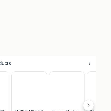
IKES
een
GRATIS optie pakket
ter waarde van
€179.-
.-
 Knaap fietsen)
w.v € 179,00 .-
ef optie pakket t.w.v € 178.-