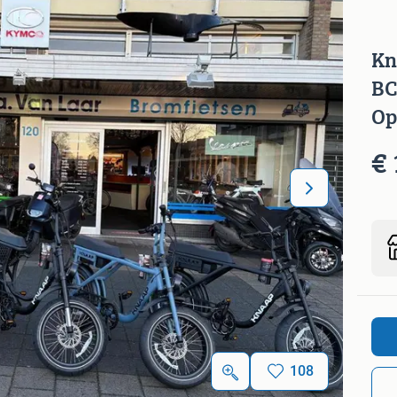
Kn
BC
Op
€ 
108