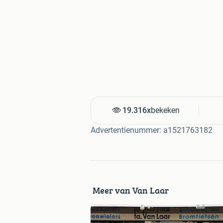
Dinsdag: 09:00 - 18:00
Woensdag: 09:00 - 18:00
Donderdag: 09:00 - 18:00
Vrijdag: 09:00 - 18:00
Zaterdag: 09:00 - 16:00
Zondag: Gesloten
U bent van harte welkom om langs te 
maken op een van onze fietsen.
19.316x
bekeken
Advertentienummer: a1521763182
Meer van Van Laar