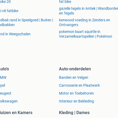
bike 20
fat bike
gazelle tegels in Antiek | Wandborde
i v8 fatbike
en Tegels
dbak rand in Speelgoed | Buiten |
kenwood voeding in Zenders en
ndbakken
Ontvangers
pokemon kaart squirtle in
and in Weegschalen
Verzamelkaartspellen | Pokémon
uto's
Auto-onderdelen
BMW
Banden en Velgen
pel
Carrosserie en Plaatwerk
eugeot
Motor en Toebehoren
olkswagen
Interieur en Bekleding
uizen en Kamers
Kleding | Dames