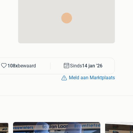
komen voor persoonlijk advies of om een proefrit te
108x
bewaard
Sinds
14 jan '26
Meld aan Marktplaats