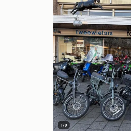
1
/
8