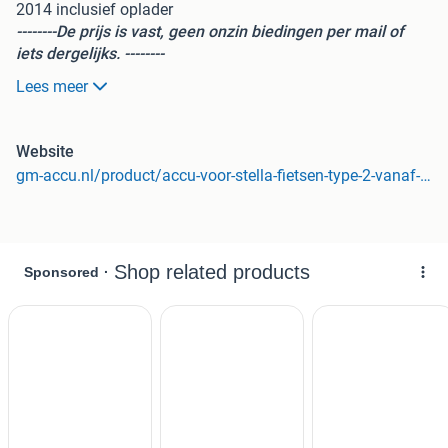
2014 inclusief oplader
--------De prijs is vast, geen onzin biedingen per mail of
iets dergelijks. --------
Lees meer
Dit betreft een geheel nieuw product! (Geen refurbished en
geen revisie!
-
Website
Het is mogelijk om de accu af te halen (op afspraak en ter
gm-accu.nl/product/accu-voor-stella-fietsen-type-2-vanaf-2014-36-volt-11-6-ah-418-wh-inclusief-gratis-lader/
plaatse te betalen met pin of contant. U kunt dan eventueel
ook de fiets meenemen om direct te passen. In dat geval
krijgt u €10,00 korting!
-
Deze accu is geschikt voor de volgende modellen Stella
fietsen:
Albatros, Allegra, Avenza, Azzurro, Durante, Fiore,
Forte,Giraldo, Livorno, Modena, Nantes, Novara, Sardena
(vanaf 2014), Verona,Vicenza.
-
Specificaties fietsaccu:
24 maanden garantie