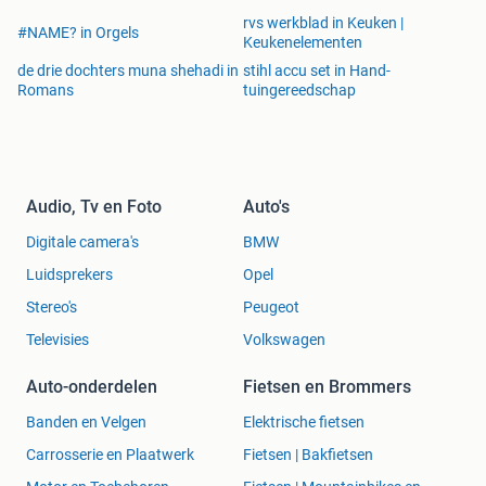
rvs werkblad in Keuken |
#NAME? in Orgels
Keukenelementen
de drie dochters muna shehadi in
stihl accu set in Hand-
Romans
tuingereedschap
Audio, Tv en Foto
Auto's
Digitale camera's
BMW
Luidsprekers
Opel
Stereo's
Peugeot
Televisies
Volkswagen
Auto-onderdelen
Fietsen en Brommers
Banden en Velgen
Elektrische fietsen
Carrosserie en Plaatwerk
Fietsen | Bakfietsen