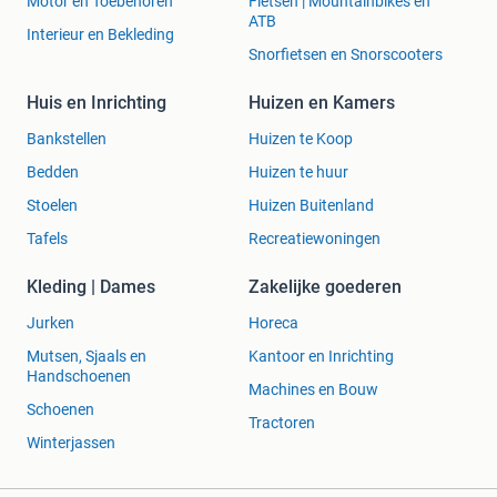
Motor en Toebehoren
Fietsen | Mountainbikes en
ATB
Interieur en Bekleding
Snorfietsen en Snorscooters
Huis en Inrichting
Huizen en Kamers
Bankstellen
Huizen te Koop
Bedden
Huizen te huur
Stoelen
Huizen Buitenland
Tafels
Recreatiewoningen
Kleding | Dames
Zakelijke goederen
Jurken
Horeca
Mutsen, Sjaals en
Kantoor en Inrichting
Handschoenen
Machines en Bouw
Schoenen
Tractoren
Winterjassen