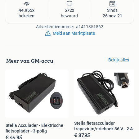
44.955x
572x
Sinds
bekeken
bewaard
26 nov '21
Advertentienummer: a1411351862
Meld aan Marktplaats
Meer van GM-accu
Bekijk alles
Stella fietsacculader
Stella Acculader - Elektrische
trapezium/driehoek 36 V - 2 A
fietsoplader - 3-polig
€ 37,95
€ 44,95