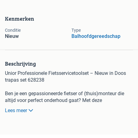
Kenmerken
Conditie
Type
Nieuw
Balhoofdgereedschap
Beschrijving
Unior Professionele Fietsservicetoolset – Nieuw in Doos
trapas set 628238
Ben je een gepassioneerde fietser of (thuis)monteur die
altijd voor perfect onderhoud gaat? Met deze
hoogwaardige Unior-toolset haal je alles in huis om lagers,
Lees meer
bottom brackets en andere cruciale fietsonderdelen
professioneel te (de)monteren. De set is compleet,
ongebruikt en wordt geleverd in de originele Unior-
foambox.