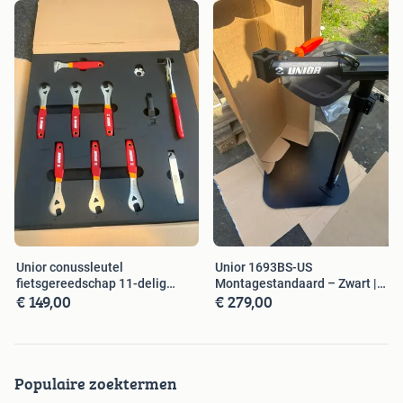
Unior conussleutel
Unior 1693BS-US
fietsgereedschap 11-delig
Montagestandaard – Zwart |
€ 149,00
€ 279,00
(SET6‑2600W‑SB)
Nieuw in Doos
Populaire zoektermen