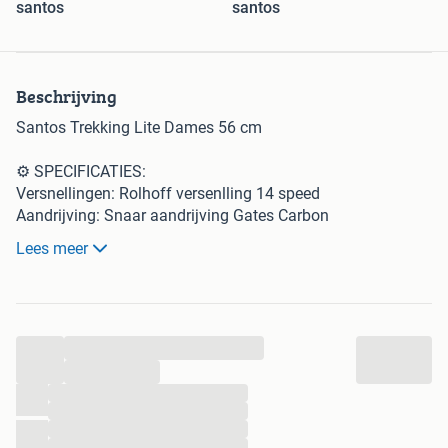
santos
santos
Beschrijving
Santos Trekking Lite Dames 56 cm
⚙️ SPECIFICATIES:
Versnellingen: Rolhoff versenlling 14 speed
Aandrijving: Snaar aandrijving Gates Carbon
Remmen: Hydraulische velgremmen Magura
Lees meer
Verlichting: Verlichting voor en achter
Voorvork: Vaste voorvork
🌟 DE VOORDELEN VAN SEM FIETSEN:
...
• Breed assortiment aan fietsen: e-bikes, mountainbikes,
racefietsen, stadsfietsen en meer
...
• Gratis verzending bij aankopen boven €1000,-
...
...
• Gratis servicebeurt na 3 maanden
...
• Inruil van je oude fiets mogelijk
...