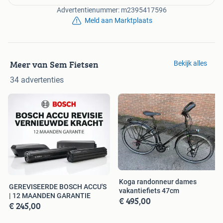
Haarlemmerstraatweg 57c
Advertentienummer: m2395417596
1165MJ Halfweg
Meld aan Marktplaats
Telefoonnummer: +31208230965
E-mailadres: semfietsen@hotmail.com
🌟 DE VOORDELEN VAN SEM FIETSEN:
Meer van Sem Fietsen
Bekijk alles
• Breed assortiment aan fietsen: e-bikes, mountainbikes,
racefietsen, stadsfietsen en meer
34 advertenties
• Gratis verzending bij aankopen boven €1000,-
• Gratis servicebeurt na 3 maanden
• Inruil van je oude fiets mogelijk
• Deskundige reparatie- en onderhoudsservice
📍 SEM FIETSEN HALFWEG
Haarlemmerstraatweg 57C, 1165 MJ Halfweg
📞 020 – 823 0965
Koga randonneur dames
📱 06 – 2135 1223
GEREVISEERDE BOSCH ACCU'S
vakantiefiets 47cm
| 12 MAANDEN GARANTIE
€ 495,00
€ 245,00
🕒 OPENINGSTIJDEN: