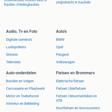
onbehandeld houten kast in
zwijndrecht in Kachels
Kasten | Kledingkasten
Audio, Tv en Foto
Auto's
Digitale camera's
BMW
Luidsprekers
Opel
Stereo's
Peugeot
Televisies
Volkswagen
Auto-onderdelen
Fietsen en Brommers
Banden en Velgen
Elektrische fietsen
Carrosserie en Plaatwerk
Fietsen | Bakfietsen
Motor en Toebehoren
Fietsen | Mountainbikes en
ATB
Interieur en Bekleding
Snorfietsen en Snorscooters