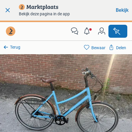
Bekijk
Bekijk deze pagina in de app
Terug
Bewaar
Delen