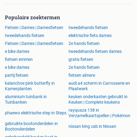
Maandag – GESLOTEN
Dinsdag – 10:00 tot 17:30
Populaire zoektermen
Woensdag – 10:00 tot 17:30
Donderdag – 10:00 tot 21:00
Fietsen | Dames | Damesfietsen
tweedehands fietsen
Vrijdag – 10:00 tot 17:30
tweedehands fietsen
elektrische fiets dames
Zaterdag – 10:00 tot 17:30
Fietsen | Dames | Damesfietsen
2e hands fietsen
Zondag – 11:00 tot 17:00
e bike dames
tweedehands fietsen dames
Sem Fietsen
fietsen emmen
gratis fietsen
e bike dames
2e hands fietsen
Haarlemmerstraatweg 57c
partij fietsen
fietsen almere
1165MJ Halfweg
kalanchoe pink butterfly in
audi a4 scherm in Carrosserie en
Telefoonnummer: +31208230965
Kamerplanten
Plaatwerk
E-mailadres: semfietsen@hotmail.com
aluminium tuinbank in
keuken onderkasten gebruikt in
Tuinbanken
Keuken | Complete keukens
rayquaza 138 in
phaewo elektrische step in Steps
Verzamelkaartspellen | Pokémon
gebruikte bootonderdelen in
nissan king cab in Nissan
Bootonderdelen