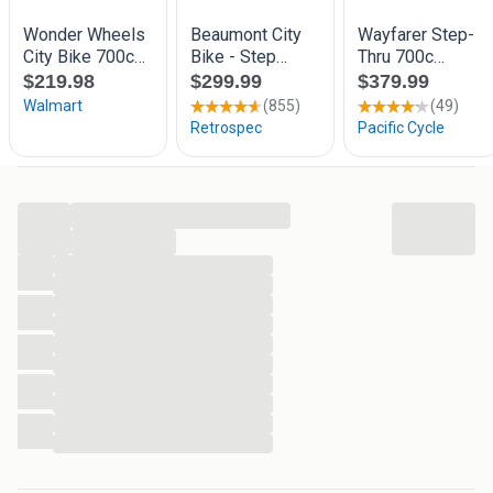
...
...
...
...
...
...
...
...
...
...
...
...