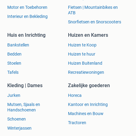
Motor en Toebehoren
Fietsen | Mountainbikes en
ATB
Interieur en Bekleding
Snorfietsen en Snorscooters
Huis en Inrichting
Huizen en Kamers
Bankstellen
Huizen te Koop
Bedden
Huizen te huur
Stoelen
Huizen Buitenland
Tafels
Recreatiewoningen
Kleding | Dames
Zakelijke goederen
Jurken
Horeca
Mutsen, Sjaals en
Kantoor en Inrichting
Handschoenen
Machines en Bouw
Schoenen
Tractoren
Winterjassen