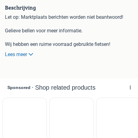
Beschrijving
Let op: Marktplaats berichten worden niet beantwoord!
Gelieve bellen voor meer informatie.
Wij hebben een ruime voorraad gebruikte fietsen!
Alle fietsen worden nagekeken en zijn inclusief 3 maanden
Lees meer
garantie.
Kom gerust eens kijken in onze showroom!
Ook voor nieuwe fietsen, e-bikes en reparaties kunt u bij
ons terecht.
Wij zijn dealer van Batavus, Sparta en Rih .
Openingstijden : Dinsdag t/m Vrijdag 08:30 - 17:30
Zaterdag 09:00 - 15:00
Adres: Groningerstraat 266
9402LR Assen
Tel: 0592-344237