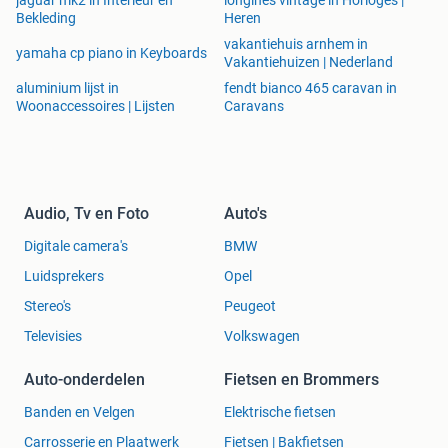
jaguar mk2 in Interieur en
longines vintage in Horloges |
Bekleding
Heren
vakantiehuis arnhem in
yamaha cp piano in Keyboards
Vakantiehuizen | Nederland
aluminium lijst in
fendt bianco 465 caravan in
Woonaccessoires | Lijsten
Caravans
Audio, Tv en Foto
Auto's
Digitale camera's
BMW
Luidsprekers
Opel
Stereo's
Peugeot
Televisies
Volkswagen
Auto-onderdelen
Fietsen en Brommers
Banden en Velgen
Elektrische fietsen
Carrosserie en Plaatwerk
Fietsen | Bakfietsen