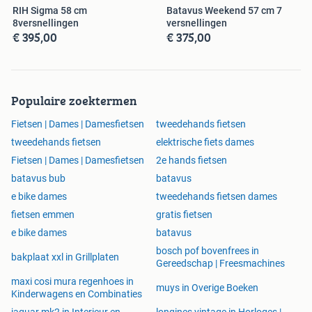
RIH Sigma 58 cm
Batavus Weekend 57 cm 7
8versnellingen
versnellingen
€ 395,00
€ 375,00
Populaire zoektermen
Fietsen | Dames | Damesfietsen
tweedehands fietsen
tweedehands fietsen
elektrische fiets dames
Fietsen | Dames | Damesfietsen
2e hands fietsen
batavus bub
batavus
e bike dames
tweedehands fietsen dames
fietsen emmen
gratis fietsen
e bike dames
batavus
bosch pof bovenfrees in
bakplaat xxl in Grillplaten
Gereedschap | Freesmachines
maxi cosi mura regenhoes in
muys in Overige Boeken
Kinderwagens en Combinaties