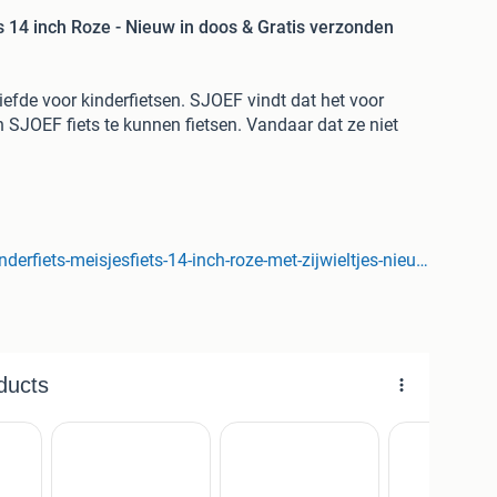
ts 14 inch Roze - Nieuw in doos & Gratis verzonden
fde voor kinderfietsen. SJOEF vindt dat het voor
 SJOEF fiets te kunnen fietsen. Vandaar dat ze niet
iendelijk geprijsd.
nicorn om te zien, maar heeft ook decoraties van de
en het poppenzitje. Hier maak je alle meisjes van deze
www.fietsenopfietsen.nl/sjoef-dolly-kinderfiets-meisjesfiets-14-inch-roze-met-zijwieltjes-nieuw-in-doos-gratis-verzonden-marktplaats-aanbieding
, zodat kinderen makkelijk en veilig kunnen leren fietsen.
hoogte verstelbaar. Hierdoor is het mogelijk om de fiets
lijk meegroeien.