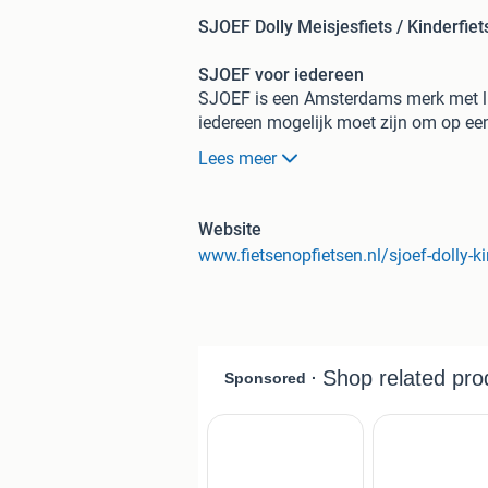
SJOEF Dolly Meisjesfiets / Kinderfie
SJOEF voor iedereen
SJOEF is een Amsterdams merk met lie
iedereen mogelijk moet zijn om op een
alleen heel mooi zijn, maar ook zeer vr
Lees meer
Unicorn ontwerp
Deze meisjesfiets is niet alleen een u
Website
populaire unicorns op de kettingkast 
leeftijd blij mee!
Inclusief zijwieltjes
Deze fiets is uitgerust met zijwieltjes
In hoogte verstelbaar zadel & stuur
Zowel het zadel, als het stuur zijn in 
perfect af te stellen en kan het makke
Terugtraprem & Handrem