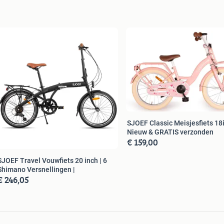
vend op de website rond te kijken
SJOEF Classic Meisjesfiets 18i
Nieuw & GRATIS verzonden
€ 159,00
SJOEF Travel Vouwfiets 20 inch | 6
Shimano Versnellingen |
€ 246,05