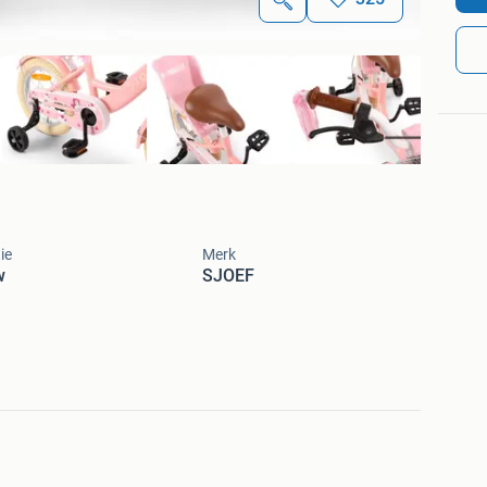
ie
Merk
w
SJOEF