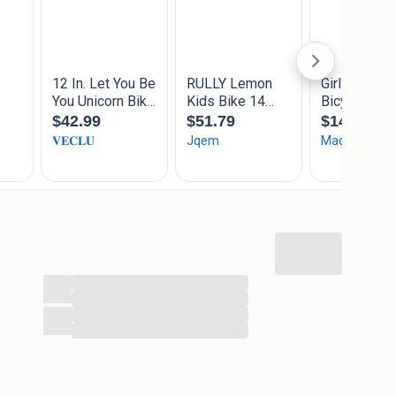
traprem achter en een handrem voor.
werkt direct. De handrem is een V-brake. Dit betekent
.
 alle gereedschap beschikbaar. Daarom wordt deze fiets
ekent dat alleen het stuur, trappers, zijwieltjes,
 worden gemonteerd. Bevestigingsmateriaal wordt
 is 10 minuten.
s voor uw dochter? Overweeg dan zeker de Sjoef Dolly
ing.
...
...
...
...