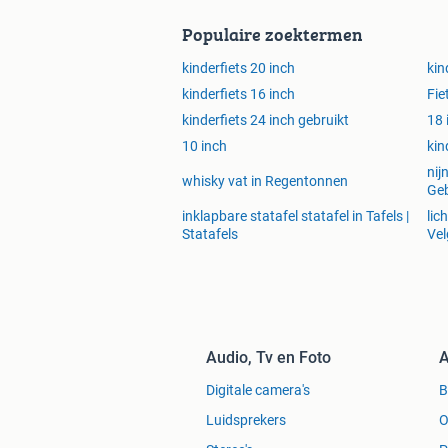
Populaire zoektermen
kinderfiets 20 inch
kin
kinderfiets 16 inch
Fie
kinderfiets 24 inch gebruikt
18 
10 inch
kin
nij
whisky vat in Regentonnen
Ge
inklapbare statafel statafel in Tafels |
lic
Statafels
Vel
Audio, Tv en Foto
A
Digitale camera's
Luidsprekers
O