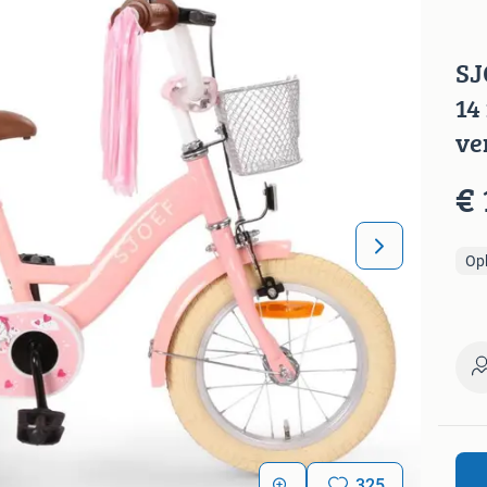
SJ
14
ve
€ 
Op
325