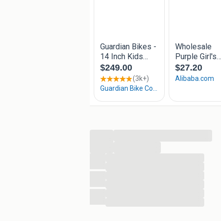
Deze fiets is uitgerust met een terug
De terugtraprem is onderhoudsvrij en 
dat gedoseerd remmen makkelijk gaat
95% afgemonteerd
Niet iedereen is heel handig of heeft
voor 95% afgemonteerd geleverd. Dit bet
poppenzitje en het mandje hoeven te
meegeleverd. Gemiddelde montagetijd
Op zoek naar een mooie en leuke fiet
...
14 inch kinderfiets met gratis verzend
...
14 inch wielmaat
...
...
Framemaat is 22,6 cm
...
In hoogte verstelbaar zadel
...
In hoogte verstelbaar stuur
...
Handrem (V-brake) voor
...
Terugstraprem achter