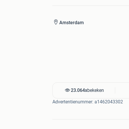
Poppenzitje achter
Mandje voor
Slingers aan stuur
Inclusief zijwieltjes
Amsterdam
Inclusief bel
Inclusief stootkussen op het stu
Reflectoren voor én achter
Gesloten kettingkast
Aluminium velgen
95% afgemonteerd. Alleen stuur, 
worden gemonteerd. Montagetijd
Inclusief montagemateriaal
23.064x
bekeken
Service van Fietsenopfietsen.nl:
Advertentienummer: a1462043302
Gratis Verzending
Voor 23:59 uur besteld: de volg
Alles in eigen voorraad en dus d
Makkelijk, veilig en snel betalen