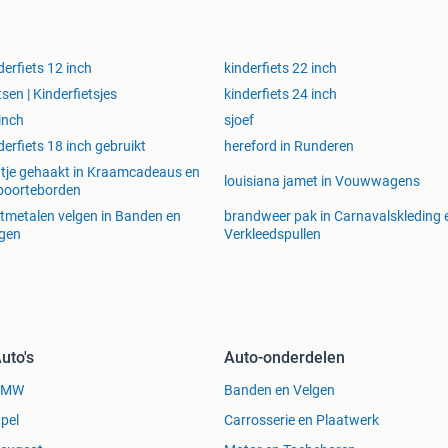
derfiets 12 inch
kinderfiets 22 inch
tsen | Kinderfietsjes
kinderfiets 24 inch
inch
sjoef
derfiets 18 inch gebruikt
hereford in Runderen
ntje gehaakt in Kraamcadeaus en
louisiana jamet in Vouwwagens
boorteborden
htmetalen velgen in Banden en
brandweer pak in Carnavalskleding 
gen
Verkleedspullen
uto's
Auto-onderdelen
BMW
Banden en Velgen
pel
Carrosserie en Plaatwerk