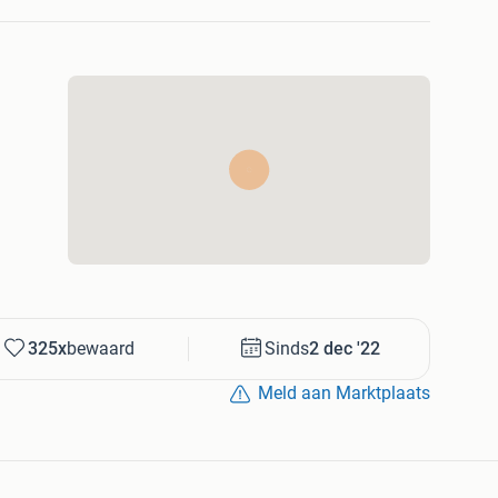
ur
trappers, zijwieltjes, mandje en poppenzitje dienen te
 is 10 minuten.
325x
bewaard
Sinds
2 dec '22
Meld aan Marktplaats
ende dag in huis (op werkdagen)
irect leverbaar
 via iDeal, Paypal, CC en Klarna