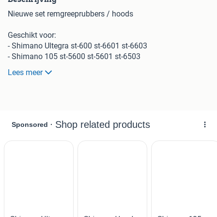
Nieuwe set remgreeprubbers / hoods
Geschikt voor:
- Shimano Ultegra st-600 st-6601 st-6603
- Shimano 105 st-5600 st-5601 st-6503
Ook voor deze modellen met Flightdeck
Lees meer
Dit zijn de 105 en Ultegra 10 speed shifters waarbij de
versnellingskabels VOOR het stuur langs loopt.
Welk type heb ik?
Sla de huidige remgreeprubbers naar voren. Zie laatste
foto. Daar staat het type nummer.
Ook te gebruiken met Shimano 5500 9 speed shifters en
Shimano Ultegra 6500 9 speed shifters maar ze passen
dan niet perfect: het lipje aan de voorkant bovenop is te
lang en steekt dan wat uit.
Bestellen?