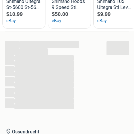
Stuur een berichtje en dan maak ik een betaalverzoek.
Voor 15 uur besteld? Dan dezelfde dag verzonden. (Di tm
Zat)
...
...
...
...
...
...
...
...
...
...
...
...
Ossendrecht