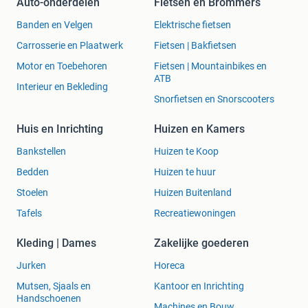
Auto-onderdelen
Fietsen en Brommers
Banden en Velgen
Elektrische fietsen
Carrosserie en Plaatwerk
Fietsen | Bakfietsen
Motor en Toebehoren
Fietsen | Mountainbikes en
ATB
Interieur en Bekleding
Snorfietsen en Snorscooters
Huis en Inrichting
Huizen en Kamers
Bankstellen
Huizen te Koop
Bedden
Huizen te huur
Stoelen
Huizen Buitenland
Tafels
Recreatiewoningen
Kleding | Dames
Zakelijke goederen
Jurken
Horeca
Mutsen, Sjaals en
Kantoor en Inrichting
Handschoenen
Machines en Bouw