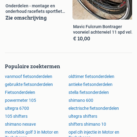
Onderdelen - montage en
onderhoud racefiets sportfiets
Zie omschrijving
mtb
Mavic Fulcrum Bontrager
voorwiel achterwiel 11 spd velg
€ 10,00
enz
Populaire zoektermen
vanmoof fietsonderdelen
oldtimer fietsonderdelen
gebruikte fietsonderdelen
antieke fietsonderdelen
Fietsonderdelen
stella fietsonderdelen
powermeter 105
shimano 600
ultegra 6700
electrische fietsonderdelen
105 shifters
ultegra shifters
shimano nexave
shifters shimano 10
motorblok golf 3 in Motor en
opel cih injectie in Motor en