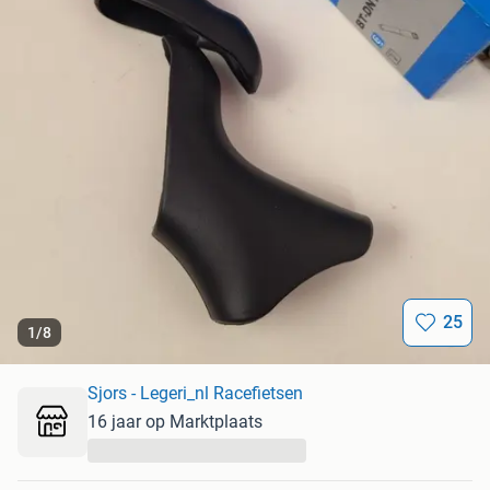
25
1
/
8
Sjors - Legeri_nl Racefietsen
16 jaar op Marktplaats
...