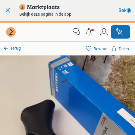
Bekijk
Bekijk deze pagina in de app
Terug
Bewaar
Delen