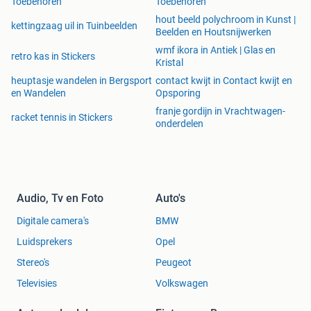
Toebehoren
Toebehoren
hout beeld polychroom in Kunst |
kettingzaag uil in Tuinbeelden
Beelden en Houtsnijwerken
wmf ikora in Antiek | Glas en
retro kas in Stickers
Kristal
heuptasje wandelen in Bergsport
contact kwijt in Contact kwijt en
en Wandelen
Opsporing
franje gordijn in Vrachtwagen-
racket tennis in Stickers
onderdelen
Audio, Tv en Foto
Auto's
Digitale camera's
BMW
Luidsprekers
Opel
Stereo's
Peugeot
Televisies
Volkswagen