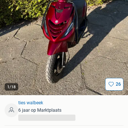
26
1
/
18
ties walbeek
6 jaar op Marktplaats
...