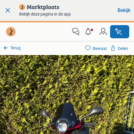
Bekijk
Bekijk deze pagina in de app
Terug
Bewaar
Delen