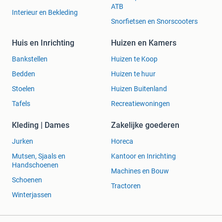
ATB
Interieur en Bekleding
Snorfietsen en Snorscooters
Huis en Inrichting
Huizen en Kamers
Bankstellen
Huizen te Koop
Bedden
Huizen te huur
Stoelen
Huizen Buitenland
Tafels
Recreatiewoningen
Kleding | Dames
Zakelijke goederen
Jurken
Horeca
Mutsen, Sjaals en
Kantoor en Inrichting
Handschoenen
Machines en Bouw
Schoenen
Tractoren
Winterjassen