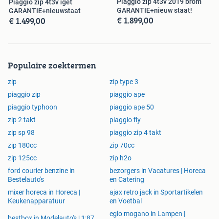
Piaggio zip 4t3v 2019 brom
Piaggio zip 4t3v iget
GARANTIE+nieuw staat!
GARANTIE+nieuwstaat
€ 1.899,00
€ 1.499,00
Populaire zoektermen
zip
zip type 3
piaggio zip
piaggio ape
piaggio typhoon
piaggio ape 50
zip 2 takt
piaggio fly
zip sp 98
piaggio zip 4 takt
zip 180cc
zip 70cc
zip 125cc
zip h2o
ford courier benzine in
bezorgers in Vacatures | Horeca
Bestelauto's
en Catering
mixer horeca in Horeca |
ajax retro jack in Sportartikelen
Keukenapparatuur
en Voetbal
eglo mogano in Lampen |
bestbox in Modelauto's | 1:87