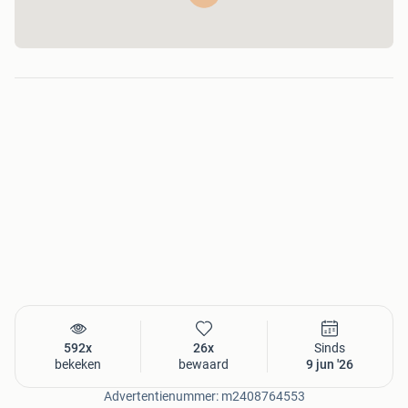
Ook dit alles kunnen wij aanpassen om de scooter
helemaal naar wens te maken.
Hiervoor rekenen wij enkel de inkoopprijzen van de
gewenste onderdelen met gratis montage.
Stuur mij bij interesse gerust een berichtje door te reageren
op deze advertentie, of stuur mij een berichtje naar 06
39590844 om een afspraak in te plannen voor een
bezichtiging en een proefrit!
592x
26x
Sinds
bekeken
bewaard
9 jun '26
Advertentienummer: m2408764553