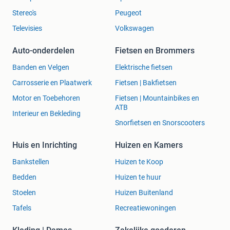
Stereo's
Peugeot
Televisies
Volkswagen
Auto-onderdelen
Fietsen en Brommers
Banden en Velgen
Elektrische fietsen
Carrosserie en Plaatwerk
Fietsen | Bakfietsen
Motor en Toebehoren
Fietsen | Mountainbikes en
ATB
Interieur en Bekleding
Snorfietsen en Snorscooters
Huis en Inrichting
Huizen en Kamers
Bankstellen
Huizen te Koop
Bedden
Huizen te huur
Stoelen
Huizen Buitenland
Tafels
Recreatiewoningen