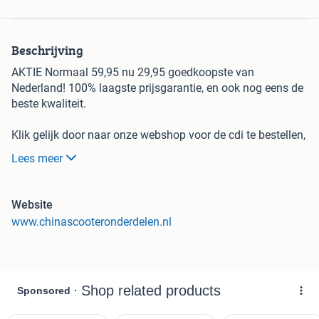
Beschrijving
AKTIE Normaal 59,95 nu 29,95 goedkoopste van
Nederland! 100% laagste prijsgarantie, en ook nog eens de
beste kwaliteit.
Klik gelijk door naar onze webshop voor de cdi te bestellen,
en onze TRUSTPILOT reviews te lezen.
Lees meer
Klik door na onze Webshop, om direct naar onze webshop
door te klikken. De tekst met
Website
www.chinascooteronderdelen.nl
wordt in het blauw
www.chinascooteronderdelen.nl
weergegeven in marktplaats.
Tevens 25&45/ 25&onbegrensd 45&onbegrensd - voor de
10inch banden scooter