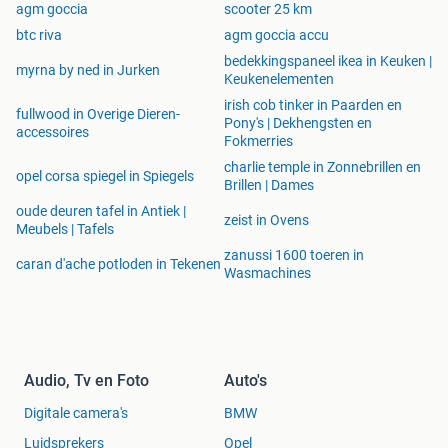
agm goccia
scooter 25 km
service.
btc riva
agm goccia accu
U kiest bij ons voor kwaliteit en zekerheid.
bedekkingspaneel ikea in Keuken |
myrna by ned in Jurken
Keukenelementen
irish cob tinker in Paarden en
fullwood in Overige Dieren-
Pony's | Dekhengsten en
accessoires
Fokmerries
Bekijk ook onze andere advertenties onder
charlie temple in Zonnebrillen en
Tabblad "Bekijk al onze advertenties" Of klik door naar
opel corsa spiegel in Spiegels
Brillen | Dames
onze website.
oude deuren tafel in Antiek |
zeist in Ovens
Meubels | Tafels
Verzending en ophalen mogelijk
zanussi 1600 toeren in
caran d'ache potloden in Tekenen
Wasmachines
Audio, Tv en Foto
Auto's
Digitale camera's
BMW
Luidsprekers
Opel