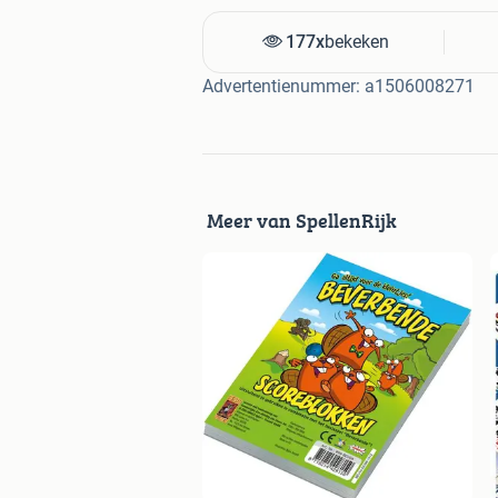
177x
bekeken
Advertentienummer: a1506008271
Meer van SpellenRijk