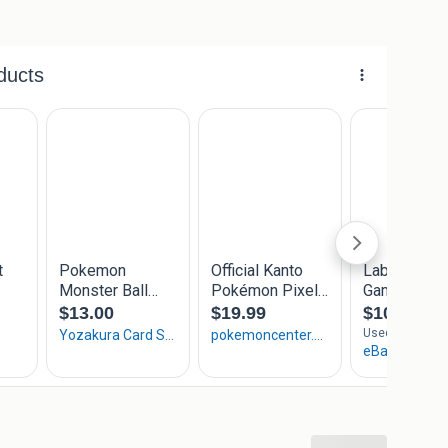
owroom te Hengelo (Ov)
ratis vanaf € 60,-
.3/10