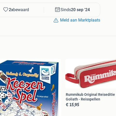
2x
bewaard
Sinds
20 sep '24
Meld aan Marktplaats
Rummikub Original Reiseditie 
Goliath - Reisspellen
€ 15,95