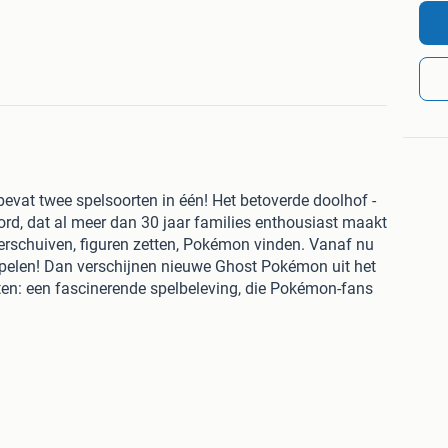
evat twee spelsoorten in één! Het betoverde doolhof -
rd, dat al meer dan 30 jaar families enthousiast maakt
verschuiven, figuren zetten, Pokémon vinden. Vanaf nu
 spelen! Dan verschijnen nieuwe Ghost Pokémon uit het
ten: een fascinerende spelbeleving, die Pokémon-fans
émon Labyrinth Glow in the Dark versie'! Inhoud: 1
éball-fiches, 12 nacht-Pokéball-fiches, 4 Pokémon
ijk.nl:
d is morgen in huis