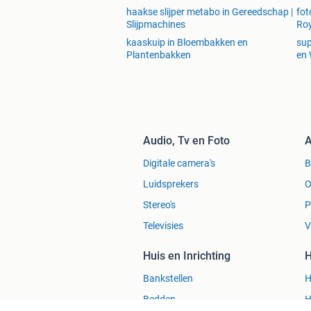
haakse slijper metabo in Gereedschap |
fot
Slijpmachines
Roy
kaaskuip in Bloembakken en
sup
Plantenbakken
en 
Audio, Tv en Foto
A
Digitale camera's
Luidsprekers
O
Stereo's
P
Televisies
V
Huis en Inrichting
H
Bankstellen
H
Bedden
H