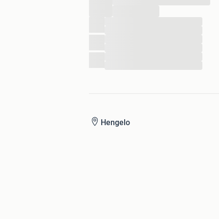
...
...
...
...
...
...
...
Hengelo