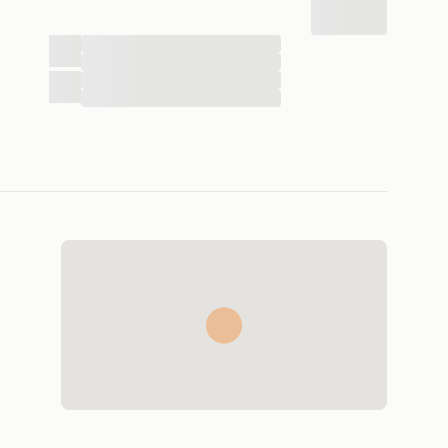
...
...
...
...