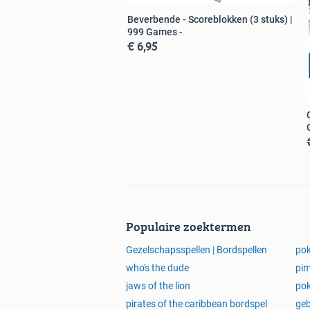
Beverbende - Scoreblokken (3 stuks) |
999 Games -
€ 6,95
Populaire zoektermen
Gezelschapsspellen | Bordspellen
pok
who's the dude
pim
jaws of the lion
po
pirates of the caribbean bordspel
geb