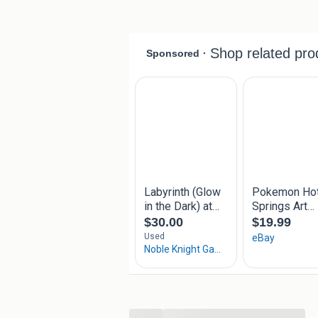
Afhaal mogelijkheid in onze sh
Verzending binnen NL € 4,50 & g
Gemiddelde klantbeoordeling 9
Lid van Thuiswinkel Waarborg
...