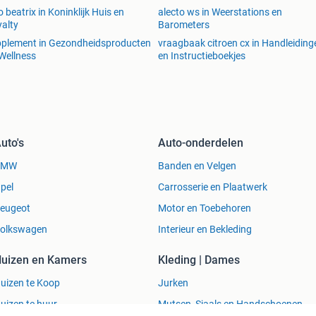
o beatrix in Koninklijk Huis en
alecto ws in Weerstations en
alty
Barometers
plement in Gezondheidsproducten
vraagbaak citroen cx in Handleiding
Wellness
en Instructieboekjes
uto's
Auto-onderdelen
BMW
Banden en Velgen
pel
Carrosserie en Plaatwerk
eugeot
Motor en Toebehoren
olkswagen
Interieur en Bekleding
uizen en Kamers
Kleding | Dames
uizen te Koop
Jurken
uizen te huur
Mutsen, Sjaals en Handschoenen