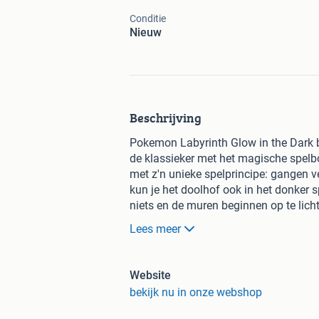
Conditie
Nieuw
Beschrijving
Pokemon Labyrinth Glow in the Dark b
de klassieker met het magische spelbo
met z'n unieke spelprincipe: gangen 
kun je het doolhof ook in het donker
niets en de muren beginnen op te lich
jong en oud zal verbazen in deze 'Pok
Lees meer
spelbord, 34 doolhof-kaartjes, 24 Pok
speelfiguren, 1 handleiding
Website
De voordelen van bestellen bij SpellenR
bekijk nu in onze webshop
Op werkdagen voor 18:00 bestel