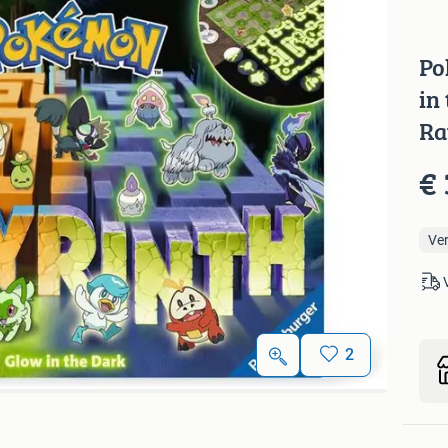
Po
in
Ra
€ 
Ve
2