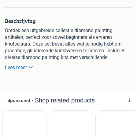
Beschrijving
Ontdek een uitgebreide collectie diamond painting
artikelen, perfect voor zowel beginners als ervaren
knutselaars. Deze set bevat alles wat je nodig hebt om
prachtige, glinsterende kunstwerken te creëren. Inclusief
diverse diamond painting kits met verschillende
afbeeldingen (hondje, theeservies, vlinders op
Lees meer
onderzetters), alle benodigde steentjes, gereedschap en
accessoires. Ideaal voor ontspanning en creativiteit. De
onderzetters zijn een leuke en praktische toevoeging aan je
interieur. Alles is van goede kwaliteit en klaar om direct
mee aan de slag te gaan.
Al deze artikelen zijn los te koop. Per stuk.
Prijzen variëren van 7 tot ca 17.50 eur excl verzendkosten
Zie je een leuk artikel. Stuur een privébericht met
omschrijving of kijk en bestel rechtstreeks via