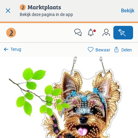
Bekijk
Bekijk deze pagina in de app
Terug
Bewaar
Delen