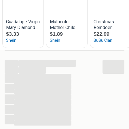
knutselmaarraak webshop
Leuk voor Moederdag verjaardag.
...
...
...
...
...
...
...
...
...
...
...
...