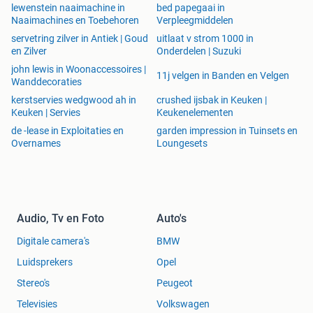
lewenstein naaimachine in
bed papegaai in
Naaimachines en Toebehoren
Verpleegmiddelen
servetring zilver in Antiek | Goud
uitlaat v strom 1000 in
en Zilver
Onderdelen | Suzuki
john lewis in Woonaccessoires |
11j velgen in Banden en Velgen
Wanddecoraties
kerstservies wedgwood ah in
crushed ijsbak in Keuken |
Keuken | Servies
Keukenelementen
de -lease in Exploitaties en
garden impression in Tuinsets en
Overnames
Loungesets
Audio, Tv en Foto
Auto's
Digitale camera's
BMW
Luidsprekers
Opel
Stereo's
Peugeot
Televisies
Volkswagen