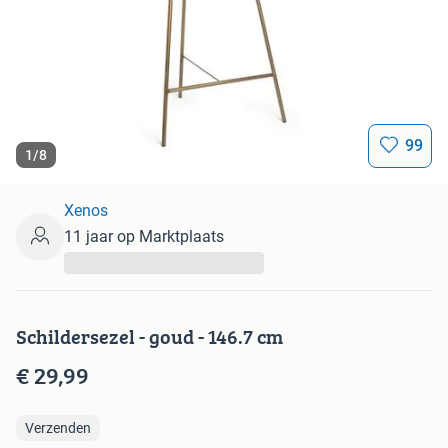
99
1
/
8
Xenos
11 jaar op Marktplaats
...
Schildersezel - goud - 146.7 cm
€ 29,99
Verzenden