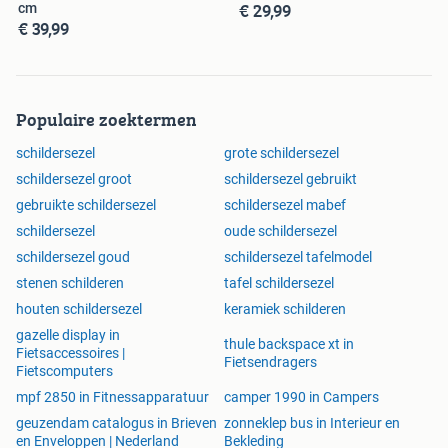
€ 29,99
cm
€ 39,99
Populaire zoektermen
schildersezel
grote schildersezel
schildersezel groot
schildersezel gebruikt
gebruikte schildersezel
schildersezel mabef
schildersezel
oude schildersezel
schildersezel goud
schildersezel tafelmodel
stenen schilderen
tafel schildersezel
houten schildersezel
keramiek schilderen
gazelle display in
thule backspace xt in
Fietsaccessoires |
Fietsendragers
Fietscomputers
mpf 2850 in Fitnessapparatuur
camper 1990 in Campers
geuzendam catalogus in Brieven
zonneklep bus in Interieur en
en Enveloppen | Nederland
Bekleding