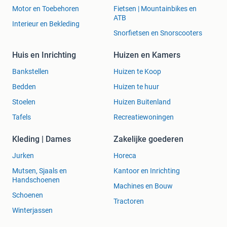
Motor en Toebehoren
Fietsen | Mountainbikes en
ATB
Interieur en Bekleding
Snorfietsen en Snorscooters
Huis en Inrichting
Huizen en Kamers
Bankstellen
Huizen te Koop
Bedden
Huizen te huur
Stoelen
Huizen Buitenland
Tafels
Recreatiewoningen
Kleding | Dames
Zakelijke goederen
Jurken
Horeca
Mutsen, Sjaals en
Kantoor en Inrichting
Handschoenen
Machines en Bouw
Schoenen
Tractoren
Winterjassen