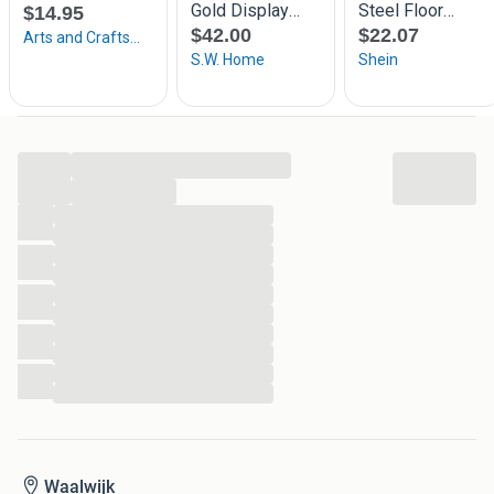
...
...
...
...
...
...
...
...
...
...
...
...
Waalwijk