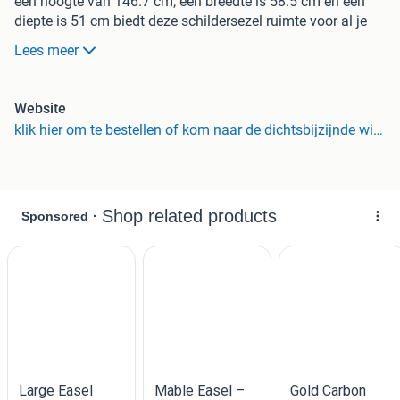
een hoogte van 146.7 cm, een breedte is 58.5 cm en een
diepte is 51 cm biedt deze schildersezel ruimte voor al je
kunstwerken, groot of klein. De schildersezel heeft een
Lees meer
maximaal draagvermogen van 10 kg en is niet in hoogte
verstelbaar. Daarnaast is de ezel eenvoudig op te bergen
omdat hij volledig in elkaar kan worden geschoven en
Website
daardoor compact kan worden opgeborgen. Tip: Je kunt
klik hier om te bestellen of kom naar de dichtsbijzijnde winkel!
deze ezel ook gebruiken om een bord te presenteren,
bijvoorbeeld een welkomstbord bij een feestje of bruiloft.
Da´s leuk van Xenos | Gratis bezorging vanaf 35,-
Xenos is Grieks voor
'vreemd'
.
Alles wat je in onze winkel vindt, is dus net even anders.
Stuk voor stuk bijzondere artikelen met een verhaal.
Altijd ongewoon leuk.